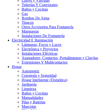
Llaves y Válvulas
Tuberías Y Conexiones
Baños y Cocinas
Gas
Bombas De Agua
Tinacos
Otros Accesorios Para Fontanería
Mangueras
Instalaciones De Fontanería
Electricidad E Iluminación
Lámparas, Focos y Luces
Electrónica y Proyectos
Instalaciones Eléctricas
Apagadores, Contactos, Portalámparas y Clavijas
Extensiones Y Multicontactos
Hogar
Automotriz
Cerrajería y Seguridad
Hogar Inteligente (Domótica)
Jardinería
Limpieza
Baños y Cocinas
Manualidades
Pilas y Baterias
Mascotas