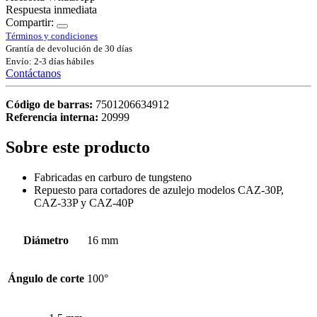
Respuesta inmediata
Compartir:
Términos y condiciones
Grantía de devolución de 30 días
Envío: 2-3 días hábiles
Contáctanos
Código de barras:
7501206634912
Referencia interna:
20999
Sobre este producto
Fabricadas en carburo de tungsteno
Repuesto para cortadores de azulejo modelos CAZ-30P,
CAZ-33P y CAZ-40P
Diámetro
16 mm
Ángulo de corte
100°