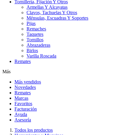
Tornillería, Fijación Y Otros
Armellas Y Alcayatas
Clavos, Tachuelas Y Otros
Ménsulas, Escuadras Y Soportes
Pijas
Remaches
Taquetes
Tornillos
Abrazaderas
Birlos
Varilla Roscada
Remates
Más
Más vendidos
Novedades
Remates
Marcas
Favoritos
Facturación
Ayuda
Asesoría
Todos los productos