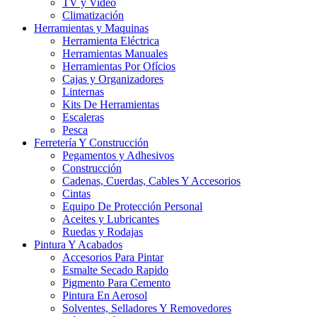
TV y Video
Climatización
Herramientas y Maquinas
Herramienta Eléctrica
Herramientas Manuales
Herramientas Por Ofícios
Cajas y Organizadores
Linternas
Kits De Herramientas
Escaleras
Pesca
Ferretería Y Construcción
Pegamentos y Adhesivos
Construcción
Cadenas, Cuerdas, Cables Y Accesorios
Cintas
Equipo De Protección Personal
Aceites y Lubricantes
Ruedas y Rodajas
Pintura Y Acabados
Accesorios Para Pintar
Esmalte Secado Rapido
Pigmento Para Cemento
Pintura En Aerosol
Solventes, Selladores Y Removedores