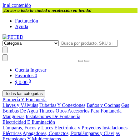
Ir al contenido
¡Envios a toda la ciudad o recolección en tienda!
Facturación
Ayuda
Cuenta
Ingresar
Favoritos
0
0
$
0.00
Todas las categorías
Plomería Y Fontanería
Llaves y Válvulas
Tuberías Y Conexiones
Baños y Cocinas
Gas
Bombas De Agua
Tinacos
Otros Accesorios Para Fontanería
Mangueras
Instalaciones De Fontanería
Electricidad E Iluminación
Lámparas, Focos y Luces
Electrónica y Proyectos
Instalaciones
Eléctricas
Apagadores, Contactos, Portalámparas y Clavijas
Extensiones Y Multicontactos