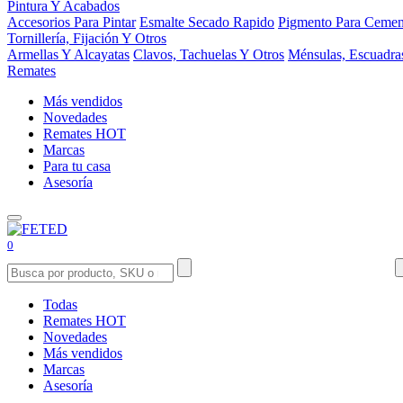
Pintura Y Acabados
Accesorios Para Pintar
Esmalte Secado Rapido
Pigmento Para Cemen
Tornillería, Fijación Y Otros
Armellas Y Alcayatas
Clavos, Tachuelas Y Otros
Ménsulas, Escuadra
Remates
Más vendidos
Novedades
Remates
HOT
Marcas
Para tu casa
Asesoría
0
Todas
Remates
HOT
Novedades
Más vendidos
Marcas
Asesoría