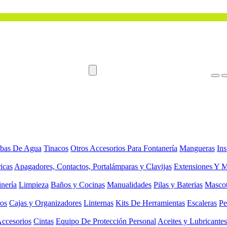
bas De Agua
Tinacos
Otros Accesorios Para Fontanería
Mangueras
Ins
ricas
Apagadores, Contactos, Portalámparas y Clavijas
Extensiones Y M
inería
Limpieza
Baños y Cocinas
Manualidades
Pilas y Baterias
Masco
ios
Cajas y Organizadores
Linternas
Kits De Herramientas
Escaleras
Pe
Accesorios
Cintas
Equipo De Protección Personal
Aceites y Lubricantes