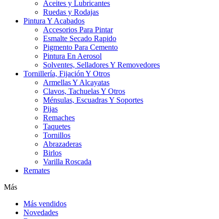
Aceites y Lubricantes
Ruedas y Rodajas
Pintura Y Acabados
Accesorios Para Pintar
Esmalte Secado Rapido
Pigmento Para Cemento
Pintura En Aerosol
Solventes, Selladores Y Removedores
Tornillería, Fijación Y Otros
Armellas Y Alcayatas
Clavos, Tachuelas Y Otros
Ménsulas, Escuadras Y Soportes
Pijas
Remaches
Taquetes
Tornillos
Abrazaderas
Birlos
Varilla Roscada
Remates
Más
Más vendidos
Novedades