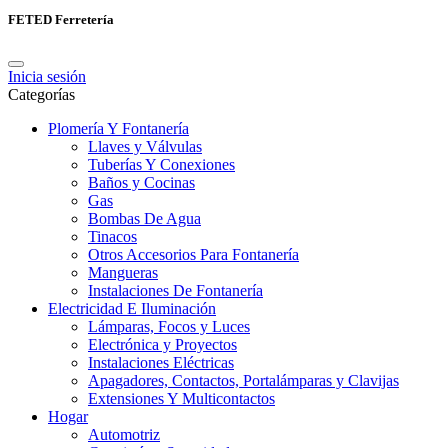
FETED Ferretería
Inicia sesión
Categorías
Plomería Y Fontanería
Llaves y Válvulas
Tuberías Y Conexiones
Baños y Cocinas
Gas
Bombas De Agua
Tinacos
Otros Accesorios Para Fontanería
Mangueras
Instalaciones De Fontanería
Electricidad E Iluminación
Lámparas, Focos y Luces
Electrónica y Proyectos
Instalaciones Eléctricas
Apagadores, Contactos, Portalámparas y Clavijas
Extensiones Y Multicontactos
Hogar
Automotriz