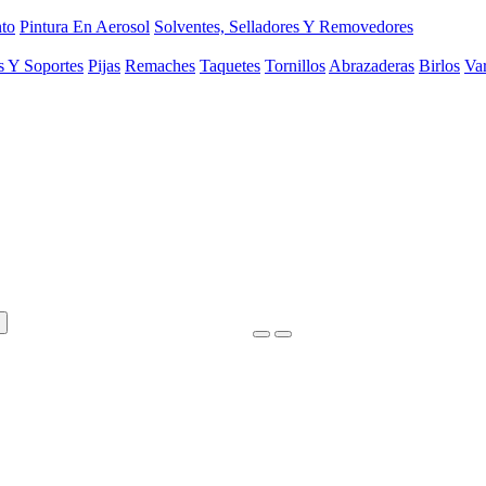
to
Pintura En Aerosol
Solventes, Selladores Y Removedores
s Y Soportes
Pijas
Remaches
Taquetes
Tornillos
Abrazaderas
Birlos
Var