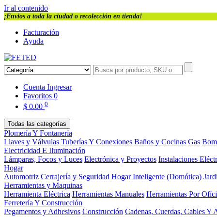
Ir al contenido
¡Envios a toda la ciudad o recolección en tienda!
Facturación
Ayuda
Cuenta
Ingresar
Favoritos
0
0
$
0.00
Todas las categorías
Plomería Y Fontanería
Llaves y Válvulas
Tuberías Y Conexiones
Baños y Cocinas
Gas
Bom
Electricidad E Iluminación
Lámparas, Focos y Luces
Electrónica y Proyectos
Instalaciones Eléct
Hogar
Automotriz
Cerrajería y Seguridad
Hogar Inteligente (Domótica)
Jard
Herramientas y Maquinas
Herramienta Eléctrica
Herramientas Manuales
Herramientas Por Ofíc
Ferretería Y Construcción
Pegamentos y Adhesivos
Construcción
Cadenas, Cuerdas, Cables Y 