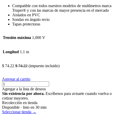
Compatible con todos nuestros modelos de multímetros marca
Truper® y con las marcas de mayor presencia en el mercado
Aislados en PVC
Sondas en ángulo recto
Tapas protectoras
Tensión máxima
1,000 V
Longitud
1.1 m
mulltometreo Repuesto reponer
$
74.22
$
74.22
(impuesto incluido)
Agregar al carrito
Agregar a la lista de deseos
Sin existencia por ahora.
Escríbenos para avisarte cuando vuelva o
cotizar mayoreo.
Recolección en tienda
Disponible · listo en 30 min
Seleccionar tienda →