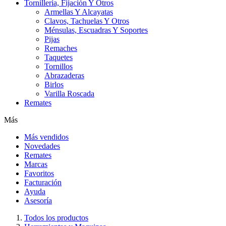
Tornillería, Fijación Y Otros
Armellas Y Alcayatas
Clavos, Tachuelas Y Otros
Ménsulas, Escuadras Y Soportes
Pijas
Remaches
Taquetes
Tornillos
Abrazaderas
Birlos
Varilla Roscada
Remates
Más
Más vendidos
Novedades
Remates
Marcas
Favoritos
Facturación
Ayuda
Asesoría
Todos los productos