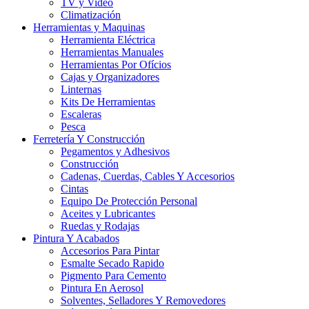
TV y Video
Climatización
Herramientas y Maquinas
Herramienta Eléctrica
Herramientas Manuales
Herramientas Por Ofícios
Cajas y Organizadores
Linternas
Kits De Herramientas
Escaleras
Pesca
Ferretería Y Construcción
Pegamentos y Adhesivos
Construcción
Cadenas, Cuerdas, Cables Y Accesorios
Cintas
Equipo De Protección Personal
Aceites y Lubricantes
Ruedas y Rodajas
Pintura Y Acabados
Accesorios Para Pintar
Esmalte Secado Rapido
Pigmento Para Cemento
Pintura En Aerosol
Solventes, Selladores Y Removedores