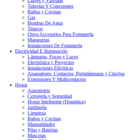
Llaves y Válvulas
Tuberías Y Conexiones
Baños y Cocinas
Gas
Bombas De Agua
Tinacos
Otros Accesorios Para Fontanería
Mangueras
Instalaciones De Fontanería
Electricidad E Iluminación
Lámparas, Focos y Luces
Electrónica y Proyectos
Instalaciones Eléctricas
Apagadores, Contactos, Portalámparas y Clavijas
Extensiones Y Multicontactos
Hogar
Automotriz
Cerrajería y Seguridad
Hogar Inteligente (Domótica)
Jardinería
Limpieza
Baños y Cocinas
Manualidades
Pilas y Baterias
Mascotas