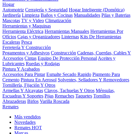
Hogar
Automotriz
Cerrajería y Seguridad
Hogar Inteligente (Domótica)
Jardinería
Limpieza
Baños y Cocinas
Manualidades
Pilas y Baterias
Mascotas
TV y Video
Climatización
Herramientas y Maquinas
Herramienta Eléctrica
Herramientas Manuales
Herramientas Por
Ofícios
Cajas y Organizadores
Linternas
Kits De Herramientas
Escaleras
Pesca
Ferretería Y Construcción
Pegamentos y Adhesivos
Construcción
Cadenas, Cuerdas, Cables Y
Accesorios
Cintas
Equipo De Protección Personal
Aceites y
Lubricantes
Ruedas y Rodajas
Pintura Y Acabados
Accesorios Para Pintar
Esmalte Secado Rapido
Pigmento Para
Cemento
Pintura En Aerosol
Solventes, Selladores Y Removedores
Tornillería, Fijación Y Otros
Armellas Y Alcayatas
Clavos, Tachuelas Y Otros
Ménsulas,
Escuadras Y Soportes
Pijas
Remaches
Taquetes
Tornillos
Abrazaderas
Birlos
Varilla Roscada
Remates
Más vendidos
Novedades
Remates
HOT
Marcas