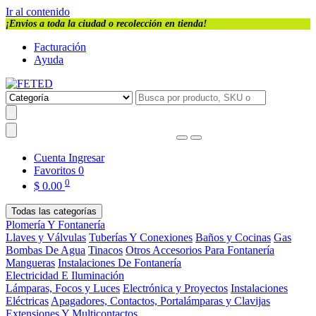
Ir al contenido
¡Envios a toda la ciudad o recolección en tienda!
Facturación
Ayuda
Cuenta
Ingresar
Favoritos
0
0
$
0.00
Todas las categorías
Plomería Y Fontanería
Llaves y Válvulas
Tuberías Y Conexiones
Baños y Cocinas
Gas
Bombas De Agua
Tinacos
Otros Accesorios Para Fontanería
Mangueras
Instalaciones De Fontanería
Electricidad E Iluminación
Lámparas, Focos y Luces
Electrónica y Proyectos
Instalaciones
Eléctricas
Apagadores, Contactos, Portalámparas y Clavijas
Extensiones Y Multicontactos