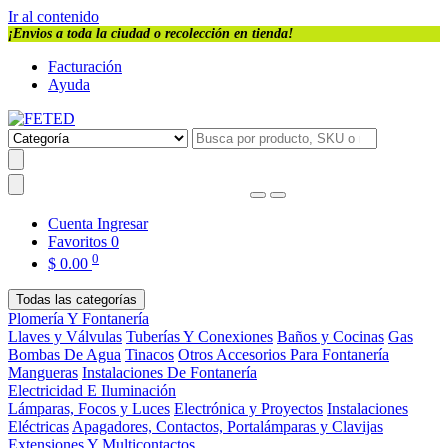
Ir al contenido
¡Envios a toda la ciudad o recolección en tienda!
Facturación
Ayuda
Cuenta
Ingresar
Favoritos
0
0
$
0.00
Todas las categorías
Plomería Y Fontanería
Llaves y Válvulas
Tuberías Y Conexiones
Baños y Cocinas
Gas
Bombas De Agua
Tinacos
Otros Accesorios Para Fontanería
Mangueras
Instalaciones De Fontanería
Electricidad E Iluminación
Lámparas, Focos y Luces
Electrónica y Proyectos
Instalaciones
Eléctricas
Apagadores, Contactos, Portalámparas y Clavijas
Extensiones Y Multicontactos