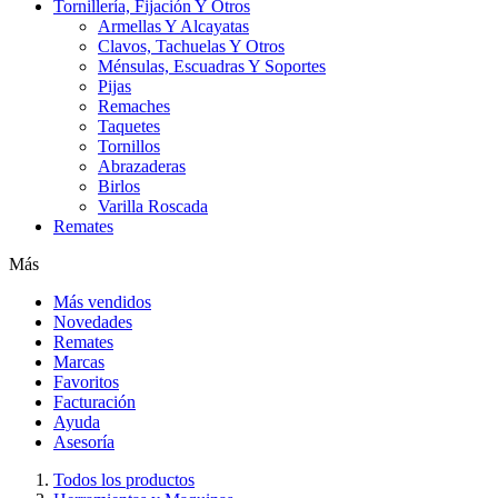
Tornillería, Fijación Y Otros
Armellas Y Alcayatas
Clavos, Tachuelas Y Otros
Ménsulas, Escuadras Y Soportes
Pijas
Remaches
Taquetes
Tornillos
Abrazaderas
Birlos
Varilla Roscada
Remates
Más
Más vendidos
Novedades
Remates
Marcas
Favoritos
Facturación
Ayuda
Asesoría
Todos los productos