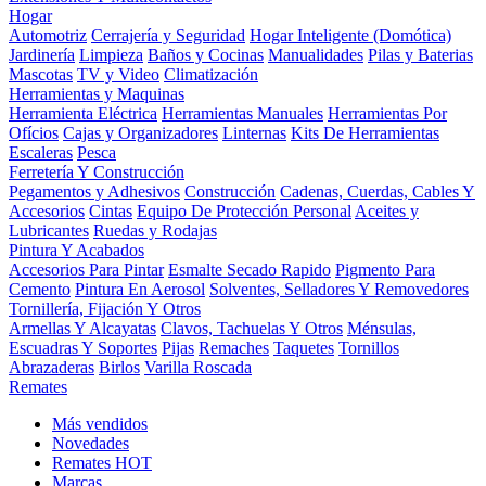
Hogar
Automotriz
Cerrajería y Seguridad
Hogar Inteligente (Domótica)
Jardinería
Limpieza
Baños y Cocinas
Manualidades
Pilas y Baterias
Mascotas
TV y Video
Climatización
Herramientas y Maquinas
Herramienta Eléctrica
Herramientas Manuales
Herramientas Por
Ofícios
Cajas y Organizadores
Linternas
Kits De Herramientas
Escaleras
Pesca
Ferretería Y Construcción
Pegamentos y Adhesivos
Construcción
Cadenas, Cuerdas, Cables Y
Accesorios
Cintas
Equipo De Protección Personal
Aceites y
Lubricantes
Ruedas y Rodajas
Pintura Y Acabados
Accesorios Para Pintar
Esmalte Secado Rapido
Pigmento Para
Cemento
Pintura En Aerosol
Solventes, Selladores Y Removedores
Tornillería, Fijación Y Otros
Armellas Y Alcayatas
Clavos, Tachuelas Y Otros
Ménsulas,
Escuadras Y Soportes
Pijas
Remaches
Taquetes
Tornillos
Abrazaderas
Birlos
Varilla Roscada
Remates
Más vendidos
Novedades
Remates
HOT
Marcas