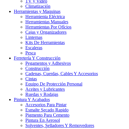
TV y Video
Climatización
Herramientas y Maquinas
Herramienta Eléctrica
Herramientas Manuales
Herramientas Por Ofícios
Cajas y Organizadores
Linternas
Kits De Herramientas
Escaleras
Pesca
Ferretería Y Construcción
Pegamentos y Adhesivos
Construcción
Cadenas, Cuerdas, Cables Y Accesorios
Cintas
Equipo De Protección Personal
Aceites y Lubricantes
Ruedas y Rodajas
Pintura Y Acabados
Accesorios Para Pintar
Esmalte Secado Rapido
Pigmento Para Cemento
Pintura En Aerosol
Solventes, Selladores Y Removedores