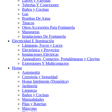
Llaves y Válvulas
Tuberías Y Conexiones
Baños y Cocinas
Gas
Bombas De Agua
Tinacos
Otros Accesorios Para Fontanería
Mangueras
Instalaciones De Fontanería
Electricidad E Iluminación
Lámparas, Focos y Luces
Electrónica y Proyectos
Instalaciones Eléctricas
Apagadores, Contactos, Portalámparas y Clavijas
Extensiones Y Multicontactos
Hogar
Automotriz
Cerrajería y Seguridad
Hogar Inteligente (Domótica)
Jardinería
Limpieza
Baños y Cocinas
Manualidades
Pilas y Baterias
Mascotas