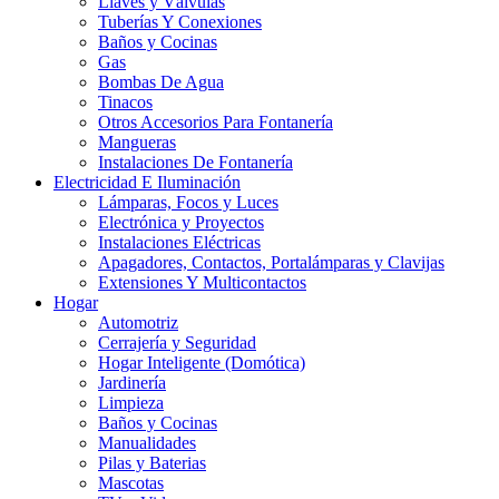
Llaves y Válvulas
Tuberías Y Conexiones
Baños y Cocinas
Gas
Bombas De Agua
Tinacos
Otros Accesorios Para Fontanería
Mangueras
Instalaciones De Fontanería
Electricidad E Iluminación
Lámparas, Focos y Luces
Electrónica y Proyectos
Instalaciones Eléctricas
Apagadores, Contactos, Portalámparas y Clavijas
Extensiones Y Multicontactos
Hogar
Automotriz
Cerrajería y Seguridad
Hogar Inteligente (Domótica)
Jardinería
Limpieza
Baños y Cocinas
Manualidades
Pilas y Baterias
Mascotas