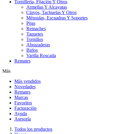
Tornillería, Fijación Y Otros
Armellas Y Alcayatas
Clavos, Tachuelas Y Otros
Ménsulas, Escuadras Y Soportes
Pijas
Remaches
Taquetes
Tornillos
Abrazaderas
Birlos
Varilla Roscada
Remates
Más
Más vendidos
Novedades
Remates
Marcas
Favoritos
Facturación
Ayuda
Asesoría
Todos los productos