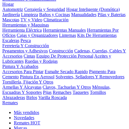
Hogar
Automotriz
Cerrajería y Seguridad
Hogar Inteligente (Domótica)
Jardinería
Limpieza
Baños y Cocinas
Manualidades
Pilas y Baterias
Mascotas
TV y Video
Climatización
Herramientas y Maquinas
Herramienta Eléctrica
Herramientas Manuales
Herramientas Por
Ofícios
Cajas y Organizadores
Linternas
Kits De Herramientas
Escaleras
Pesca
Ferretería Y Construcción
Pegamentos y Adhesivos
Construcción
Cadenas, Cuerdas, Cables Y
Accesorios
Cintas
Equipo De Protección Personal
Aceites y
Lubricantes
Ruedas y Rodajas
Pintura Y Acabados
Accesorios Para Pintar
Esmalte Secado Rapido
Pigmento Para
Cemento
Pintura En Aerosol
Solventes, Selladores Y Removedores
Tornillería, Fijación Y Otros
Armellas Y Alcayatas
Clavos, Tachuelas Y Otros
Ménsulas,
Escuadras Y Soportes
Pijas
Remaches
Taquetes
Tornillos
Abrazaderas
Birlos
Varilla Roscada
Remates
Más vendidos
Novedades
Remates
HOT
Marcas