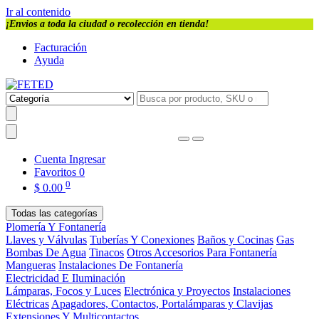
Ir al contenido
¡Envios a toda la ciudad o recolección en tienda!
Facturación
Ayuda
Cuenta
Ingresar
Favoritos
0
0
$
0.00
Todas las categorías
Plomería Y Fontanería
Llaves y Válvulas
Tuberías Y Conexiones
Baños y Cocinas
Gas
Bombas De Agua
Tinacos
Otros Accesorios Para Fontanería
Mangueras
Instalaciones De Fontanería
Electricidad E Iluminación
Lámparas, Focos y Luces
Electrónica y Proyectos
Instalaciones
Eléctricas
Apagadores, Contactos, Portalámparas y Clavijas
Extensiones Y Multicontactos