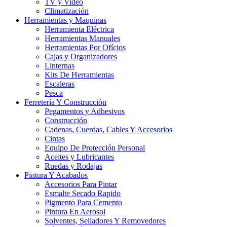
TV y Video
Climatización
Herramientas y Maquinas
Herramienta Eléctrica
Herramientas Manuales
Herramientas Por Ofícios
Cajas y Organizadores
Linternas
Kits De Herramientas
Escaleras
Pesca
Ferretería Y Construcción
Pegamentos y Adhesivos
Construcción
Cadenas, Cuerdas, Cables Y Accesorios
Cintas
Equipo De Protección Personal
Aceites y Lubricantes
Ruedas y Rodajas
Pintura Y Acabados
Accesorios Para Pintar
Esmalte Secado Rapido
Pigmento Para Cemento
Pintura En Aerosol
Solventes, Selladores Y Removedores