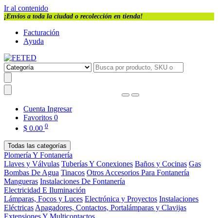
Ir al contenido
¡Envios a toda la ciudad o recolección en tienda!
Facturación
Ayuda
Cuenta
Ingresar
Favoritos
0
0
$
0.00
Todas las categorías
Plomería Y Fontanería
Llaves y Válvulas
Tuberías Y Conexiones
Baños y Cocinas
Gas
Bombas De Agua
Tinacos
Otros Accesorios Para Fontanería
Mangueras
Instalaciones De Fontanería
Electricidad E Iluminación
Lámparas, Focos y Luces
Electrónica y Proyectos
Instalaciones
Eléctricas
Apagadores, Contactos, Portalámparas y Clavijas
Extensiones Y Multicontactos