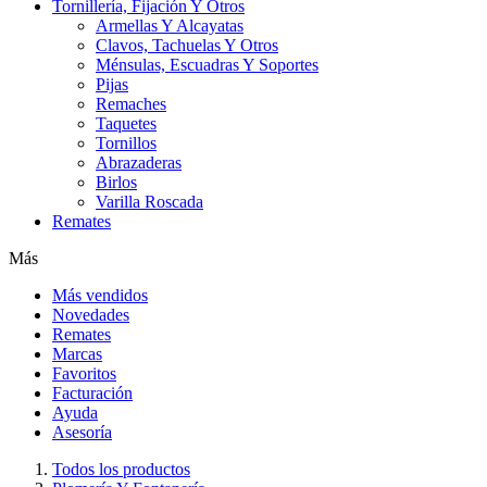
Tornillería, Fijación Y Otros
Armellas Y Alcayatas
Clavos, Tachuelas Y Otros
Ménsulas, Escuadras Y Soportes
Pijas
Remaches
Taquetes
Tornillos
Abrazaderas
Birlos
Varilla Roscada
Remates
Más
Más vendidos
Novedades
Remates
Marcas
Favoritos
Facturación
Ayuda
Asesoría
Todos los productos