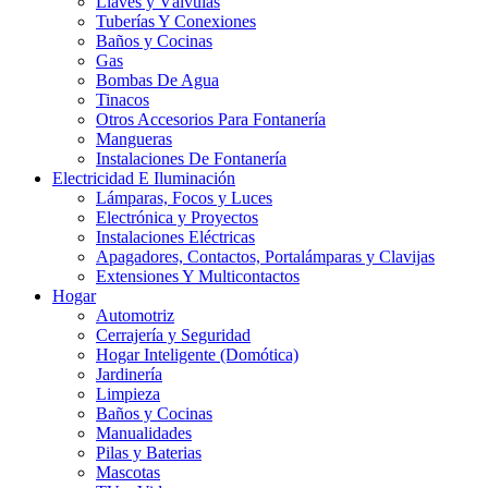
Llaves y Válvulas
Tuberías Y Conexiones
Baños y Cocinas
Gas
Bombas De Agua
Tinacos
Otros Accesorios Para Fontanería
Mangueras
Instalaciones De Fontanería
Electricidad E Iluminación
Lámparas, Focos y Luces
Electrónica y Proyectos
Instalaciones Eléctricas
Apagadores, Contactos, Portalámparas y Clavijas
Extensiones Y Multicontactos
Hogar
Automotriz
Cerrajería y Seguridad
Hogar Inteligente (Domótica)
Jardinería
Limpieza
Baños y Cocinas
Manualidades
Pilas y Baterias
Mascotas