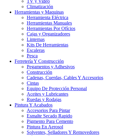
TV y Video
Climatización
Herramientas y Maquinas
Herramienta Eléctrica
Herramientas Manuales
Herramientas Por Ofícios
Cajas y Organizadores
Linternas
Kits De Herramientas
Escaleras
Pesca
Ferretería Y Construcción
Pegamentos y Adhesivos
Construcción
Cadenas, Cuerdas, Cables Y Accesorios
Cintas
Equipo De Protección Personal
Aceites y Lubricantes
Ruedas y Rodajas
Pintura Y Acabados
Accesorios Para Pintar
Esmalte Secado Rapido
Pigmento Para Cemento
Pintura En Aerosol
Solventes, Selladores Y Removedores