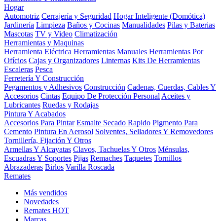
Hogar
Automotriz
Cerrajería y Seguridad
Hogar Inteligente (Domótica)
Jardinería
Limpieza
Baños y Cocinas
Manualidades
Pilas y Baterias
Mascotas
TV y Video
Climatización
Herramientas y Maquinas
Herramienta Eléctrica
Herramientas Manuales
Herramientas Por
Ofícios
Cajas y Organizadores
Linternas
Kits De Herramientas
Escaleras
Pesca
Ferretería Y Construcción
Pegamentos y Adhesivos
Construcción
Cadenas, Cuerdas, Cables Y
Accesorios
Cintas
Equipo De Protección Personal
Aceites y
Lubricantes
Ruedas y Rodajas
Pintura Y Acabados
Accesorios Para Pintar
Esmalte Secado Rapido
Pigmento Para
Cemento
Pintura En Aerosol
Solventes, Selladores Y Removedores
Tornillería, Fijación Y Otros
Armellas Y Alcayatas
Clavos, Tachuelas Y Otros
Ménsulas,
Escuadras Y Soportes
Pijas
Remaches
Taquetes
Tornillos
Abrazaderas
Birlos
Varilla Roscada
Remates
Más vendidos
Novedades
Remates
HOT
Marcas