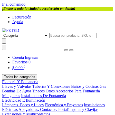
Ir al contenido
¡Envios a toda la ciudad o recolección en tienda!
Facturación
Ayuda
Cuenta
Ingresar
Favoritos
0
0
$
0.00
Todas las categorías
Plomería Y Fontanería
Llaves y Válvulas
Tuberías Y Conexiones
Baños y Cocinas
Gas
Bombas De Agua
Tinacos
Otros Accesorios Para Fontanería
Mangueras
Instalaciones De Fontanería
Electricidad E Iluminación
Lámparas, Focos y Luces
Electrónica y Proyectos
Instalaciones
Eléctricas
Apagadores, Contactos, Portalámparas y Clavijas
Extensiones Y Multicontactos