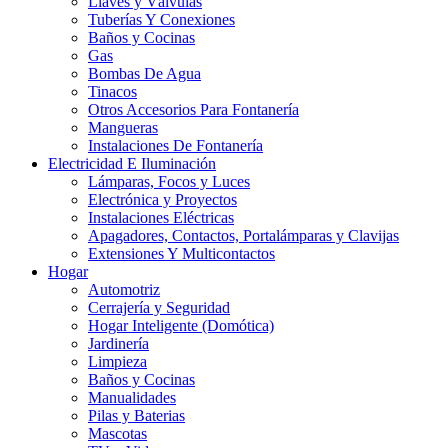
Llaves y Válvulas
Tuberías Y Conexiones
Baños y Cocinas
Gas
Bombas De Agua
Tinacos
Otros Accesorios Para Fontanería
Mangueras
Instalaciones De Fontanería
Electricidad E Iluminación
Lámparas, Focos y Luces
Electrónica y Proyectos
Instalaciones Eléctricas
Apagadores, Contactos, Portalámparas y Clavijas
Extensiones Y Multicontactos
Hogar
Automotriz
Cerrajería y Seguridad
Hogar Inteligente (Domótica)
Jardinería
Limpieza
Baños y Cocinas
Manualidades
Pilas y Baterias
Mascotas