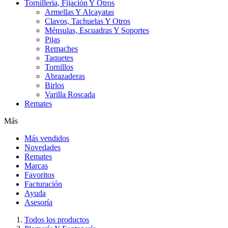
Tornillería, Fijación Y Otros
Armellas Y Alcayatas
Clavos, Tachuelas Y Otros
Ménsulas, Escuadras Y Soportes
Pijas
Remaches
Taquetes
Tornillos
Abrazaderas
Birlos
Varilla Roscada
Remates
Más
Más vendidos
Novedades
Remates
Marcas
Favoritos
Facturación
Ayuda
Asesoría
Todos los productos