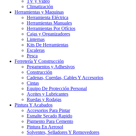
TV y Video
Climatización
Herramientas y Maquinas
Herramienta Eléctrica
Herramientas Manuales
Herramientas Por Ofícios
Cajas y Organizadores
Linternas
Kits De Herramientas
Escaleras
Pesca
Ferretería Y Construcción
Pegamentos y Adhesivos
Construcción
Cadenas, Cuerdas, Cables Y Accesorios
Cintas
Equipo De Protección Personal
Aceites y Lubricantes
Ruedas y Rodajas
Pintura Y Acabados
Accesorios Para Pintar
Esmalte Secado Rapido
Pigmento Para Cemento
Pintura En Aerosol
Solventes, Selladores Y Removedores