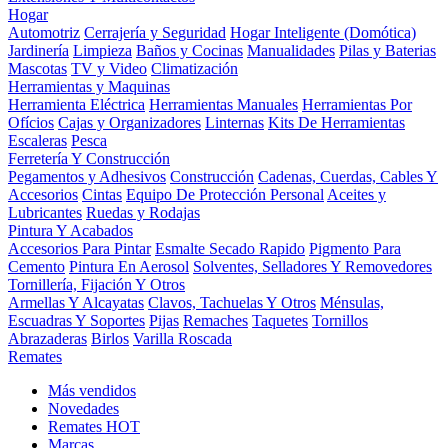
Hogar
Automotriz
Cerrajería y Seguridad
Hogar Inteligente (Domótica)
Jardinería
Limpieza
Baños y Cocinas
Manualidades
Pilas y Baterias
Mascotas
TV y Video
Climatización
Herramientas y Maquinas
Herramienta Eléctrica
Herramientas Manuales
Herramientas Por
Ofícios
Cajas y Organizadores
Linternas
Kits De Herramientas
Escaleras
Pesca
Ferretería Y Construcción
Pegamentos y Adhesivos
Construcción
Cadenas, Cuerdas, Cables Y
Accesorios
Cintas
Equipo De Protección Personal
Aceites y
Lubricantes
Ruedas y Rodajas
Pintura Y Acabados
Accesorios Para Pintar
Esmalte Secado Rapido
Pigmento Para
Cemento
Pintura En Aerosol
Solventes, Selladores Y Removedores
Tornillería, Fijación Y Otros
Armellas Y Alcayatas
Clavos, Tachuelas Y Otros
Ménsulas,
Escuadras Y Soportes
Pijas
Remaches
Taquetes
Tornillos
Abrazaderas
Birlos
Varilla Roscada
Remates
Más vendidos
Novedades
Remates
HOT
Marcas