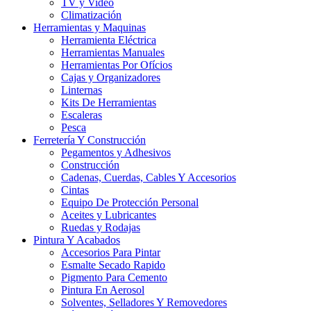
TV y Video
Climatización
Herramientas y Maquinas
Herramienta Eléctrica
Herramientas Manuales
Herramientas Por Ofícios
Cajas y Organizadores
Linternas
Kits De Herramientas
Escaleras
Pesca
Ferretería Y Construcción
Pegamentos y Adhesivos
Construcción
Cadenas, Cuerdas, Cables Y Accesorios
Cintas
Equipo De Protección Personal
Aceites y Lubricantes
Ruedas y Rodajas
Pintura Y Acabados
Accesorios Para Pintar
Esmalte Secado Rapido
Pigmento Para Cemento
Pintura En Aerosol
Solventes, Selladores Y Removedores