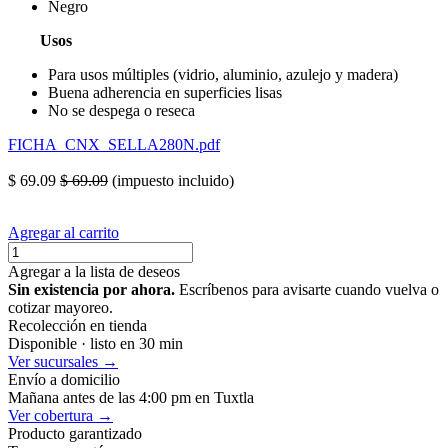
Negro
Usos
Para usos múltiples (vidrio, aluminio, azulejo y madera)
Buena adherencia en superficies lisas
No se despega o reseca
FICHA_CNX_SELLA280N.pdf
pegamento sellador sela sella cilicon silicon
$
69.09
$
69.09
(impuesto incluido)
Agregar al carrito
Agregar a la lista de deseos
Sin existencia por ahora.
Escríbenos para avisarte cuando vuelva o
cotizar mayoreo.
Recolección en tienda
Disponible · listo en 30 min
Ver sucursales →
Envío a domicilio
Mañana antes de las 4:00 pm en Tuxtla
Ver cobertura →
Producto garantizado