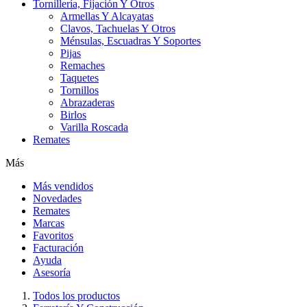
Tornillería, Fijación Y Otros
Armellas Y Alcayatas
Clavos, Tachuelas Y Otros
Ménsulas, Escuadras Y Soportes
Pijas
Remaches
Taquetes
Tornillos
Abrazaderas
Birlos
Varilla Roscada
Remates
Más
Más vendidos
Novedades
Remates
Marcas
Favoritos
Facturación
Ayuda
Asesoría
Todos los productos