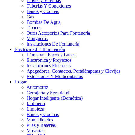
Llaves y Válvulas
Tuberías Y Conexiones
Baños y Cocinas
Gas
Bombas De Agua
Tinacos
Otros Accesorios Para Fontanería
Mangueras
Instalaciones De Fontanería
Electricidad E Iluminación
Lámparas, Focos y Luces
Electrónica y Proyectos
Instalaciones Eléctricas
Apagadores, Contactos, Portalámparas y Clavijas
Extensiones Y Multicontactos
Hogar
Automotriz
Cerrajería y Seguridad
Hogar Inteligente (Domótica)
Jardinería
Limpieza
Baños y Cocinas
Manualidades
Pilas y Baterias
Mascotas