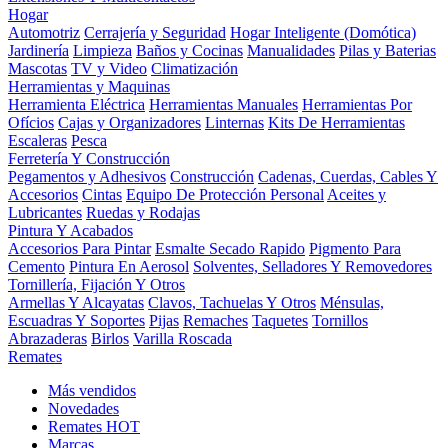
Hogar
Automotriz
Cerrajería y Seguridad
Hogar Inteligente (Domótica)
Jardinería
Limpieza
Baños y Cocinas
Manualidades
Pilas y Baterias
Mascotas
TV y Video
Climatización
Herramientas y Maquinas
Herramienta Eléctrica
Herramientas Manuales
Herramientas Por
Ofícios
Cajas y Organizadores
Linternas
Kits De Herramientas
Escaleras
Pesca
Ferretería Y Construcción
Pegamentos y Adhesivos
Construcción
Cadenas, Cuerdas, Cables Y
Accesorios
Cintas
Equipo De Protección Personal
Aceites y
Lubricantes
Ruedas y Rodajas
Pintura Y Acabados
Accesorios Para Pintar
Esmalte Secado Rapido
Pigmento Para
Cemento
Pintura En Aerosol
Solventes, Selladores Y Removedores
Tornillería, Fijación Y Otros
Armellas Y Alcayatas
Clavos, Tachuelas Y Otros
Ménsulas,
Escuadras Y Soportes
Pijas
Remaches
Taquetes
Tornillos
Abrazaderas
Birlos
Varilla Roscada
Remates
Más vendidos
Novedades
Remates
HOT
Marcas