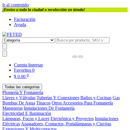
Ir al contenido
¡Envios a toda la ciudad o recolección en tienda!
Facturación
Ayuda
Cuenta
Ingresar
Favoritos
0
0
$
0.00
Todas las categorías
Plomería Y Fontanería
Llaves y Válvulas
Tuberías Y Conexiones
Baños y Cocinas
Gas
Bombas De Agua
Tinacos
Otros Accesorios Para Fontanería
Mangueras
Instalaciones De Fontanería
Electricidad E Iluminación
Lámparas, Focos y Luces
Electrónica y Proyectos
Instalaciones
Eléctricas
Apagadores, Contactos, Portalámparas y Clavijas
Extensiones Y Multicontactos