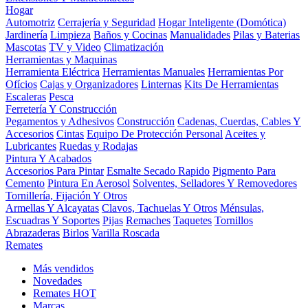
Hogar
Automotriz
Cerrajería y Seguridad
Hogar Inteligente (Domótica)
Jardinería
Limpieza
Baños y Cocinas
Manualidades
Pilas y Baterias
Mascotas
TV y Video
Climatización
Herramientas y Maquinas
Herramienta Eléctrica
Herramientas Manuales
Herramientas Por
Ofícios
Cajas y Organizadores
Linternas
Kits De Herramientas
Escaleras
Pesca
Ferretería Y Construcción
Pegamentos y Adhesivos
Construcción
Cadenas, Cuerdas, Cables Y
Accesorios
Cintas
Equipo De Protección Personal
Aceites y
Lubricantes
Ruedas y Rodajas
Pintura Y Acabados
Accesorios Para Pintar
Esmalte Secado Rapido
Pigmento Para
Cemento
Pintura En Aerosol
Solventes, Selladores Y Removedores
Tornillería, Fijación Y Otros
Armellas Y Alcayatas
Clavos, Tachuelas Y Otros
Ménsulas,
Escuadras Y Soportes
Pijas
Remaches
Taquetes
Tornillos
Abrazaderas
Birlos
Varilla Roscada
Remates
Más vendidos
Novedades
Remates
HOT
Marcas