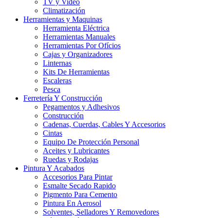
TV y Video
Climatización
Herramientas y Maquinas
Herramienta Eléctrica
Herramientas Manuales
Herramientas Por Ofícios
Cajas y Organizadores
Linternas
Kits De Herramientas
Escaleras
Pesca
Ferretería Y Construcción
Pegamentos y Adhesivos
Construcción
Cadenas, Cuerdas, Cables Y Accesorios
Cintas
Equipo De Protección Personal
Aceites y Lubricantes
Ruedas y Rodajas
Pintura Y Acabados
Accesorios Para Pintar
Esmalte Secado Rapido
Pigmento Para Cemento
Pintura En Aerosol
Solventes, Selladores Y Removedores