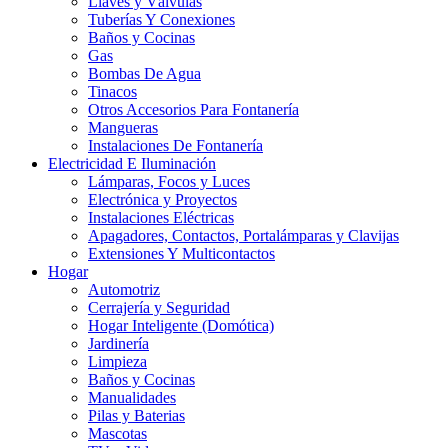
Llaves y Válvulas
Tuberías Y Conexiones
Baños y Cocinas
Gas
Bombas De Agua
Tinacos
Otros Accesorios Para Fontanería
Mangueras
Instalaciones De Fontanería
Electricidad E Iluminación
Lámparas, Focos y Luces
Electrónica y Proyectos
Instalaciones Eléctricas
Apagadores, Contactos, Portalámparas y Clavijas
Extensiones Y Multicontactos
Hogar
Automotriz
Cerrajería y Seguridad
Hogar Inteligente (Domótica)
Jardinería
Limpieza
Baños y Cocinas
Manualidades
Pilas y Baterias
Mascotas