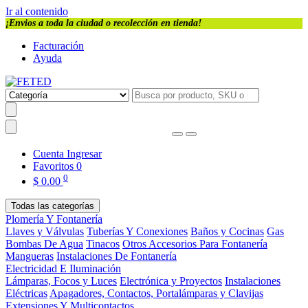
Ir al contenido
¡Envios a toda la ciudad o recolección en tienda!
Facturación
Ayuda
Cuenta
Ingresar
Favoritos
0
0
$
0.00
Todas las categorías
Plomería Y Fontanería
Llaves y Válvulas
Tuberías Y Conexiones
Baños y Cocinas
Gas
Bombas De Agua
Tinacos
Otros Accesorios Para Fontanería
Mangueras
Instalaciones De Fontanería
Electricidad E Iluminación
Lámparas, Focos y Luces
Electrónica y Proyectos
Instalaciones
Eléctricas
Apagadores, Contactos, Portalámparas y Clavijas
Extensiones Y Multicontactos