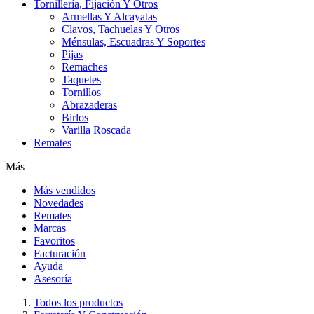
Tornillería, Fijación Y Otros
Armellas Y Alcayatas
Clavos, Tachuelas Y Otros
Ménsulas, Escuadras Y Soportes
Pijas
Remaches
Taquetes
Tornillos
Abrazaderas
Birlos
Varilla Roscada
Remates
Más
Más vendidos
Novedades
Remates
Marcas
Favoritos
Facturación
Ayuda
Asesoría
Todos los productos