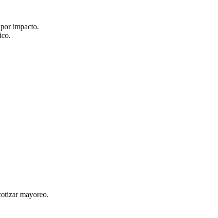
 por impacto.
ico.
cotizar mayoreo.