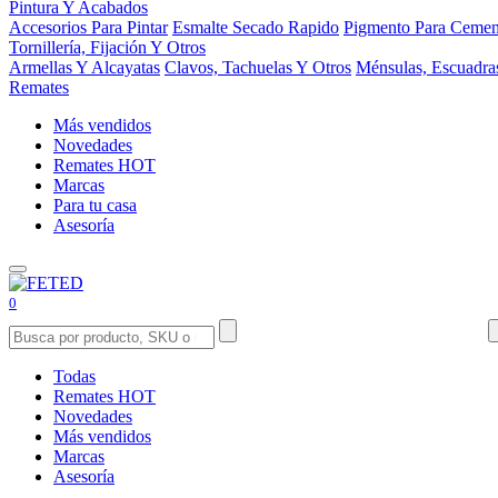
Pintura Y Acabados
Accesorios Para Pintar
Esmalte Secado Rapido
Pigmento Para Cemen
Tornillería, Fijación Y Otros
Armellas Y Alcayatas
Clavos, Tachuelas Y Otros
Ménsulas, Escuadra
Remates
Más vendidos
Novedades
Remates
HOT
Marcas
Para tu casa
Asesoría
0
Todas
Remates
HOT
Novedades
Más vendidos
Marcas
Asesoría