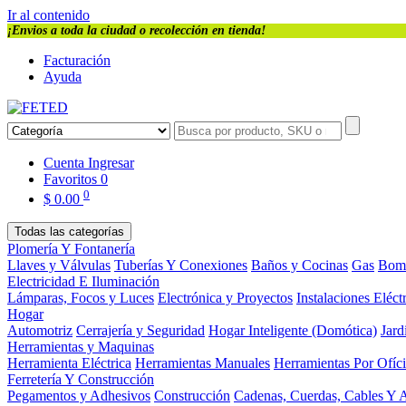
Ir al contenido
¡Envios a toda la ciudad o recolección en tienda!
Facturación
Ayuda
Cuenta
Ingresar
Favoritos
0
0
$
0.00
Todas las categorías
Plomería Y Fontanería
Llaves y Válvulas
Tuberías Y Conexiones
Baños y Cocinas
Gas
Bom
Electricidad E Iluminación
Lámparas, Focos y Luces
Electrónica y Proyectos
Instalaciones Eléct
Hogar
Automotriz
Cerrajería y Seguridad
Hogar Inteligente (Domótica)
Jard
Herramientas y Maquinas
Herramienta Eléctrica
Herramientas Manuales
Herramientas Por Ofíc
Ferretería Y Construcción
Pegamentos y Adhesivos
Construcción
Cadenas, Cuerdas, Cables Y 