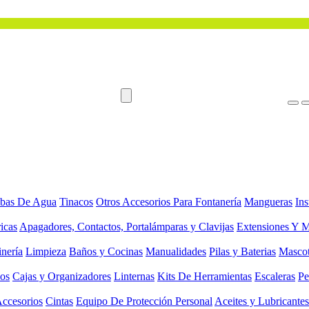
bas De Agua
Tinacos
Otros Accesorios Para Fontanería
Mangueras
Ins
ricas
Apagadores, Contactos, Portalámparas y Clavijas
Extensiones Y M
inería
Limpieza
Baños y Cocinas
Manualidades
Pilas y Baterias
Masco
ios
Cajas y Organizadores
Linternas
Kits De Herramientas
Escaleras
Pe
Accesorios
Cintas
Equipo De Protección Personal
Aceites y Lubricantes