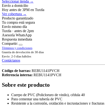
Seleccionar tienda →
Envío a domicilio
Hoy antes de 3PM en Tuxtla
Ver cobertura →
Producto garantizado
Tu compra está segura
Envío mismo día
Tuxtla · antes de 2pm
Asesoría WhatsApp
Respuesta inmediata
Compartir:
Términos y condiciones
Grantía de devolución de 30 días
Envío: 2-3 días hábiles
Contáctanos
Código de barras:
REBU1141PVCH
Referencia interna:
REBU1141PVCH
Sobre este producto
Cuerpo de PVC (Policloruro de vinilo), cédula 40
Para cementar una tubería de PVC
Resistente a la corrosión, oxidación e incrustaciones y fracturas