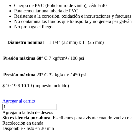
Cuerpo de PVC (Policloruro de vinilo), cédula 40
Para cementar una tubería de PVC
Resistente a la corrosión, oxidación e incrustaciones y fracturas
No contamina los fluidos que transporta y no genera par galván
No propaga el fuego
Diámetro nominal
1 1/4" (32 mm) x 1" (25 mm)
Presión máxima 60° C
7 kgf/cm² / 100 psi
Presión máxima 23° C
32 kgf/cm² / 450 psi
$
10.19
$
10.19
(impuesto incluido)
Agregar al carrito
Agregar a la lista de deseos
Sin existencia por ahora.
Escríbenos para avisarte cuando vuelva o 
Recolección en tienda
Disponible · listo en 30 min