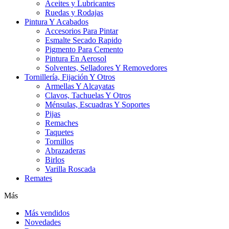
Aceites y Lubricantes
Ruedas y Rodajas
Pintura Y Acabados
Accesorios Para Pintar
Esmalte Secado Rapido
Pigmento Para Cemento
Pintura En Aerosol
Solventes, Selladores Y Removedores
Tornillería, Fijación Y Otros
Armellas Y Alcayatas
Clavos, Tachuelas Y Otros
Ménsulas, Escuadras Y Soportes
Pijas
Remaches
Taquetes
Tornillos
Abrazaderas
Birlos
Varilla Roscada
Remates
Más
Más vendidos
Novedades