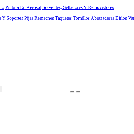
to
Pintura En Aerosol
Solventes, Selladores Y Removedores
s Y Soportes
Pijas
Remaches
Taquetes
Tornillos
Abrazaderas
Birlos
Var