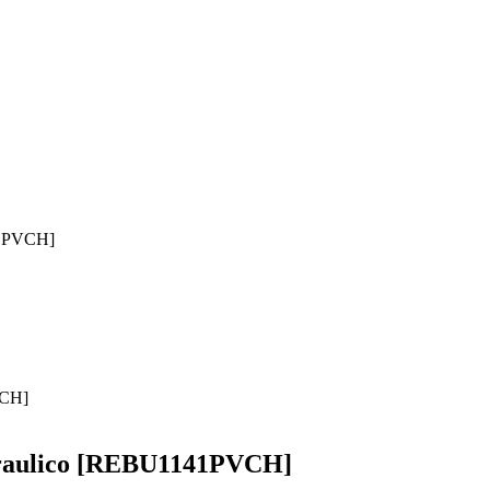
41PVCH]
idraulico [REBU1141PVCH]