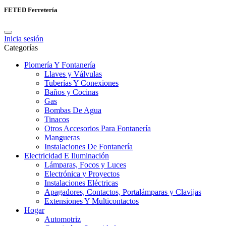
FETED Ferretería
Inicia sesión
Categorías
Plomería Y Fontanería
Llaves y Válvulas
Tuberías Y Conexiones
Baños y Cocinas
Gas
Bombas De Agua
Tinacos
Otros Accesorios Para Fontanería
Mangueras
Instalaciones De Fontanería
Electricidad E Iluminación
Lámparas, Focos y Luces
Electrónica y Proyectos
Instalaciones Eléctricas
Apagadores, Contactos, Portalámparas y Clavijas
Extensiones Y Multicontactos
Hogar
Automotriz