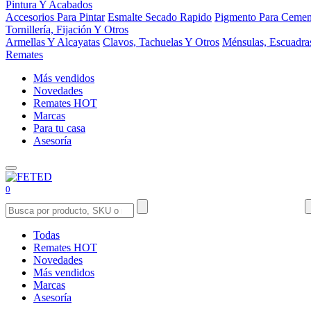
Pintura Y Acabados
Accesorios Para Pintar
Esmalte Secado Rapido
Pigmento Para Cemen
Tornillería, Fijación Y Otros
Armellas Y Alcayatas
Clavos, Tachuelas Y Otros
Ménsulas, Escuadra
Remates
Más vendidos
Novedades
Remates
HOT
Marcas
Para tu casa
Asesoría
0
Todas
Remates
HOT
Novedades
Más vendidos
Marcas
Asesoría