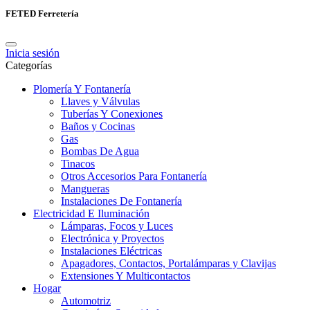
FETED Ferretería
Inicia sesión
Categorías
Plomería Y Fontanería
Llaves y Válvulas
Tuberías Y Conexiones
Baños y Cocinas
Gas
Bombas De Agua
Tinacos
Otros Accesorios Para Fontanería
Mangueras
Instalaciones De Fontanería
Electricidad E Iluminación
Lámparas, Focos y Luces
Electrónica y Proyectos
Instalaciones Eléctricas
Apagadores, Contactos, Portalámparas y Clavijas
Extensiones Y Multicontactos
Hogar
Automotriz