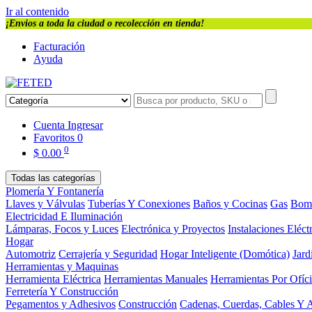
Ir al contenido
¡Envios a toda la ciudad o recolección en tienda!
Facturación
Ayuda
Cuenta
Ingresar
Favoritos
0
0
$
0.00
Todas las categorías
Plomería Y Fontanería
Llaves y Válvulas
Tuberías Y Conexiones
Baños y Cocinas
Gas
Bom
Electricidad E Iluminación
Lámparas, Focos y Luces
Electrónica y Proyectos
Instalaciones Eléct
Hogar
Automotriz
Cerrajería y Seguridad
Hogar Inteligente (Domótica)
Jard
Herramientas y Maquinas
Herramienta Eléctrica
Herramientas Manuales
Herramientas Por Ofíc
Ferretería Y Construcción
Pegamentos y Adhesivos
Construcción
Cadenas, Cuerdas, Cables Y 