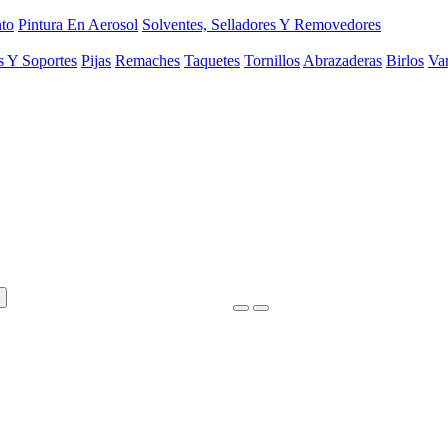
to
Pintura En Aerosol
Solventes, Selladores Y Removedores
s Y Soportes
Pijas
Remaches
Taquetes
Tornillos
Abrazaderas
Birlos
Var