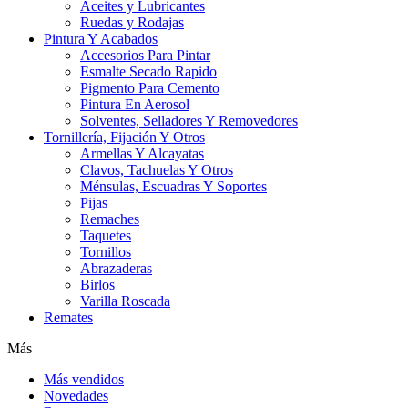
Aceites y Lubricantes
Ruedas y Rodajas
Pintura Y Acabados
Accesorios Para Pintar
Esmalte Secado Rapido
Pigmento Para Cemento
Pintura En Aerosol
Solventes, Selladores Y Removedores
Tornillería, Fijación Y Otros
Armellas Y Alcayatas
Clavos, Tachuelas Y Otros
Ménsulas, Escuadras Y Soportes
Pijas
Remaches
Taquetes
Tornillos
Abrazaderas
Birlos
Varilla Roscada
Remates
Más
Más vendidos
Novedades