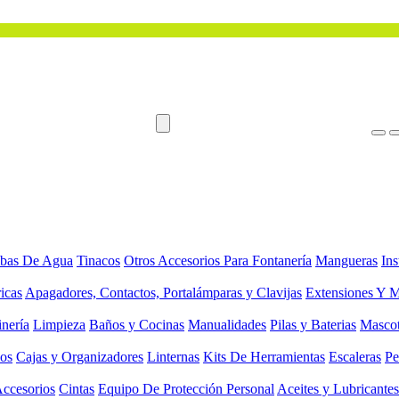
bas De Agua
Tinacos
Otros Accesorios Para Fontanería
Mangueras
Ins
ricas
Apagadores, Contactos, Portalámparas y Clavijas
Extensiones Y M
inería
Limpieza
Baños y Cocinas
Manualidades
Pilas y Baterias
Masco
ios
Cajas y Organizadores
Linternas
Kits De Herramientas
Escaleras
Pe
Accesorios
Cintas
Equipo De Protección Personal
Aceites y Lubricantes