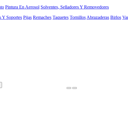
to
Pintura En Aerosol
Solventes, Selladores Y Removedores
s Y Soportes
Pijas
Remaches
Taquetes
Tornillos
Abrazaderas
Birlos
Var