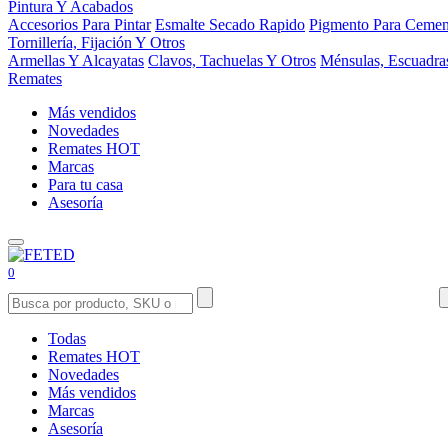
Pintura Y Acabados
Accesorios Para Pintar
Esmalte Secado Rapido
Pigmento Para Cemen
Tornillería, Fijación Y Otros
Armellas Y Alcayatas
Clavos, Tachuelas Y Otros
Ménsulas, Escuadra
Remates
Más vendidos
Novedades
Remates
HOT
Marcas
Para tu casa
Asesoría
0
Todas
Remates
HOT
Novedades
Más vendidos
Marcas
Asesoría