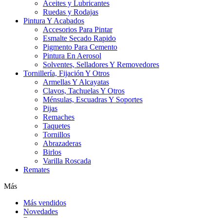
Aceites y Lubricantes
Ruedas y Rodajas
Pintura Y Acabados
Accesorios Para Pintar
Esmalte Secado Rapido
Pigmento Para Cemento
Pintura En Aerosol
Solventes, Selladores Y Removedores
Tornillería, Fijación Y Otros
Armellas Y Alcayatas
Clavos, Tachuelas Y Otros
Ménsulas, Escuadras Y Soportes
Pijas
Remaches
Taquetes
Tornillos
Abrazaderas
Birlos
Varilla Roscada
Remates
Más
Más vendidos
Novedades