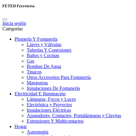
FETED Ferretería
Inicia sesión
Categorías
Plomería Y Fontanería
Llaves y Válvulas
Tuberías Y Conexiones
Baños y Cocinas
Gas
Bombas De Agua
Tinacos
Otros Accesorios Para Fontanería
Mangueras
Instalaciones De Fontanería
Electricidad E Iluminación
Lámparas, Focos y Luces
Electrónica y Proyectos
Instalaciones Eléctricas
Apagadores, Contactos, Portalámparas y Clavijas
Extensiones Y Multicontactos
Hogar
Automotriz