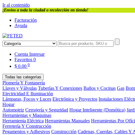
Ir al contenido
¡Envios a toda la ciudad o recolección en tienda!
Facturación
Ayuda
Cuenta
Ingresar
Favoritos
0
0
$
0.00
Todas las categorías
Plomería Y Fontanería
Llaves y Válvulas
Tuberías Y Conexiones
Baños y Cocinas
Gas
Bom
Electricidad E Iluminación
Lámparas, Focos y Luces
Electrónica y Proyectos
Instalaciones Eléct
Hogar
Automotriz
Cerrajería y Seguridad
Hogar Inteligente (Domótica)
Jard
Herramientas y Maquinas
Herramienta Eléctrica
Herramientas Manuales
Herramientas Por Ofíc
Ferretería Y Construcción
Pegamentos y Adhesivos
Construcción
Cadenas, Cuerdas, Cables Y 