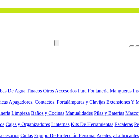
bas De Agua
Tinacos
Otros Accesorios Para Fontanería
Mangueras
Ins
ricas
Apagadores, Contactos, Portalámparas y Clavijas
Extensiones Y M
inería
Limpieza
Baños y Cocinas
Manualidades
Pilas y Baterias
Masco
ios
Cajas y Organizadores
Linternas
Kits De Herramientas
Escaleras
Pe
Accesorios
Cintas
Equipo De Protección Personal
Aceites y Lubricantes