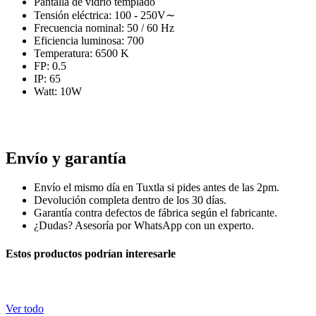
Pantalla de vidrio templado
Tensión eléctrica: 100 - 250V∼
Frecuencia nominal: 50 / 60 Hz
Eficiencia luminosa: 700
Temperatura: 6500 K
FP: 0.5
IP: 65
Watt: 10W
lamrapa foco reflecotr refleja iluminario iluminar lampra luz vidrio
iluminacion ilumina sobreponer ligera lijero lijera
Envío y garantía
Envío el mismo día en Tuxtla si pides antes de las 2pm.
Devolución completa dentro de los 30 días.
Garantía contra defectos de fábrica según el fabricante.
¿Dudas? Asesoría por WhatsApp con un experto.
Estos productos podrían interesarle
Ver todo