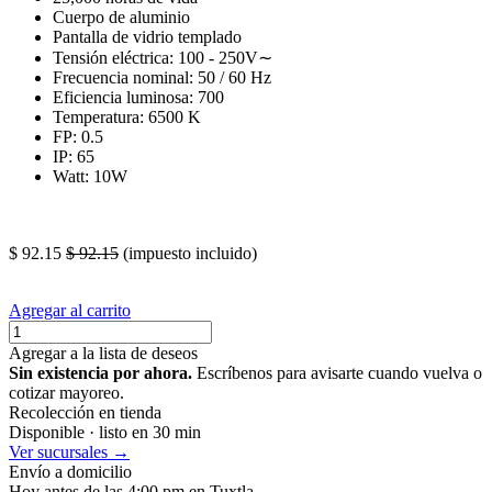
Cuerpo de aluminio
Pantalla de vidrio templado
Tensión eléctrica: 100 - 250V∼
Frecuencia nominal: 50 / 60 Hz
Eficiencia luminosa: 700
Temperatura: 6500 K
FP: 0.5
IP: 65
Watt: 10W
lamrapa foco reflecotr refleja iluminario iluminar lampra luz vidrio
iluminacion ilumina sobreponer ligera lijero lijera
$
92.15
$
92.15
(impuesto incluido)
Agregar al carrito
Agregar a la lista de deseos
Sin existencia por ahora.
Escríbenos para avisarte cuando vuelva o
cotizar mayoreo.
Recolección en tienda
Disponible · listo en 30 min
Ver sucursales →
Envío a domicilio
Hoy antes de las 4:00 pm en Tuxtla