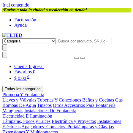
Ir al contenido
¡Envios a toda la ciudad o recolección en tienda!
Facturación
Ayuda
Cuenta
Ingresar
Favoritos
0
0
$
0.00
Todas las categorías
Plomería Y Fontanería
Llaves y Válvulas
Tuberías Y Conexiones
Baños y Cocinas
Gas
Bombas De Agua
Tinacos
Otros Accesorios Para Fontanería
Mangueras
Instalaciones De Fontanería
Electricidad E Iluminación
Lámparas, Focos y Luces
Electrónica y Proyectos
Instalaciones
Eléctricas
Apagadores, Contactos, Portalámparas y Clavijas
Extensiones Y Multicontactos