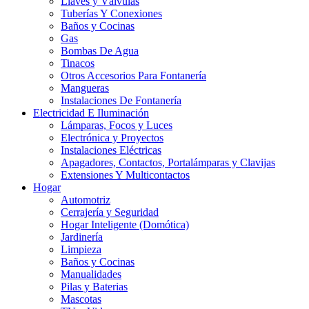
Llaves y Válvulas
Tuberías Y Conexiones
Baños y Cocinas
Gas
Bombas De Agua
Tinacos
Otros Accesorios Para Fontanería
Mangueras
Instalaciones De Fontanería
Electricidad E Iluminación
Lámparas, Focos y Luces
Electrónica y Proyectos
Instalaciones Eléctricas
Apagadores, Contactos, Portalámparas y Clavijas
Extensiones Y Multicontactos
Hogar
Automotriz
Cerrajería y Seguridad
Hogar Inteligente (Domótica)
Jardinería
Limpieza
Baños y Cocinas
Manualidades
Pilas y Baterias
Mascotas