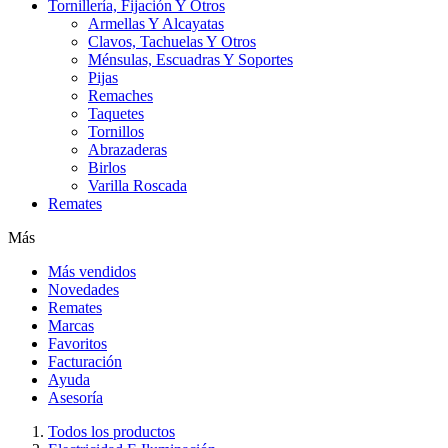
Tornillería, Fijación Y Otros
Armellas Y Alcayatas
Clavos, Tachuelas Y Otros
Ménsulas, Escuadras Y Soportes
Pijas
Remaches
Taquetes
Tornillos
Abrazaderas
Birlos
Varilla Roscada
Remates
Más
Más vendidos
Novedades
Remates
Marcas
Favoritos
Facturación
Ayuda
Asesoría
Todos los productos