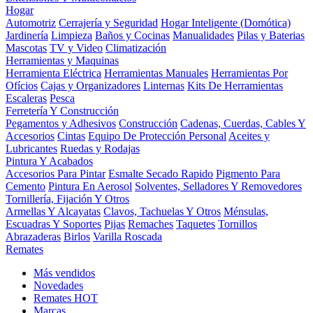
Hogar
Automotriz
Cerrajería y Seguridad
Hogar Inteligente (Domótica)
Jardinería
Limpieza
Baños y Cocinas
Manualidades
Pilas y Baterias
Mascotas
TV y Video
Climatización
Herramientas y Maquinas
Herramienta Eléctrica
Herramientas Manuales
Herramientas Por
Ofícios
Cajas y Organizadores
Linternas
Kits De Herramientas
Escaleras
Pesca
Ferretería Y Construcción
Pegamentos y Adhesivos
Construcción
Cadenas, Cuerdas, Cables Y
Accesorios
Cintas
Equipo De Protección Personal
Aceites y
Lubricantes
Ruedas y Rodajas
Pintura Y Acabados
Accesorios Para Pintar
Esmalte Secado Rapido
Pigmento Para
Cemento
Pintura En Aerosol
Solventes, Selladores Y Removedores
Tornillería, Fijación Y Otros
Armellas Y Alcayatas
Clavos, Tachuelas Y Otros
Ménsulas,
Escuadras Y Soportes
Pijas
Remaches
Taquetes
Tornillos
Abrazaderas
Birlos
Varilla Roscada
Remates
Más vendidos
Novedades
Remates
HOT
Marcas