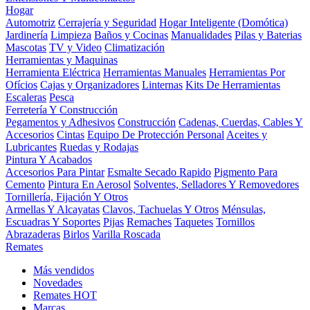
Hogar
Automotriz
Cerrajería y Seguridad
Hogar Inteligente (Domótica)
Jardinería
Limpieza
Baños y Cocinas
Manualidades
Pilas y Baterias
Mascotas
TV y Video
Climatización
Herramientas y Maquinas
Herramienta Eléctrica
Herramientas Manuales
Herramientas Por
Ofícios
Cajas y Organizadores
Linternas
Kits De Herramientas
Escaleras
Pesca
Ferretería Y Construcción
Pegamentos y Adhesivos
Construcción
Cadenas, Cuerdas, Cables Y
Accesorios
Cintas
Equipo De Protección Personal
Aceites y
Lubricantes
Ruedas y Rodajas
Pintura Y Acabados
Accesorios Para Pintar
Esmalte Secado Rapido
Pigmento Para
Cemento
Pintura En Aerosol
Solventes, Selladores Y Removedores
Tornillería, Fijación Y Otros
Armellas Y Alcayatas
Clavos, Tachuelas Y Otros
Ménsulas,
Escuadras Y Soportes
Pijas
Remaches
Taquetes
Tornillos
Abrazaderas
Birlos
Varilla Roscada
Remates
Más vendidos
Novedades
Remates
HOT
Marcas