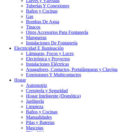
Llaves y Válvulas
Tuberías Y Conexiones
Baños y Cocinas
Gas
Bombas De Agua
Tinacos
Otros Accesorios Para Fontanería
Mangueras
Instalaciones De Fontanería
Electricidad E Iluminación
Lámparas, Focos y Luces
Electrónica y Proyectos
Instalaciones Eléctricas
Apagadores, Contactos, Portalámparas y Clavijas
Extensiones Y Multicontactos
Hogar
Automotriz
Cerrajería y Seguridad
Hogar Inteligente (Domótica)
Jardinería
Limpieza
Baños y Cocinas
Manualidades
Pilas y Baterias
Mascotas