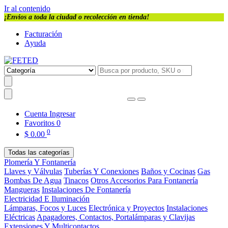
Ir al contenido
¡Envios a toda la ciudad o recolección en tienda!
Facturación
Ayuda
Cuenta
Ingresar
Favoritos
0
0
$
0.00
Todas las categorías
Plomería Y Fontanería
Llaves y Válvulas
Tuberías Y Conexiones
Baños y Cocinas
Gas
Bombas De Agua
Tinacos
Otros Accesorios Para Fontanería
Mangueras
Instalaciones De Fontanería
Electricidad E Iluminación
Lámparas, Focos y Luces
Electrónica y Proyectos
Instalaciones
Eléctricas
Apagadores, Contactos, Portalámparas y Clavijas
Extensiones Y Multicontactos