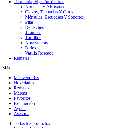
Tornillería, Fijación Y Otros
Armellas Y Alcayatas
Clavos, Tachuelas Y Otros
Ménsulas, Escuadras Y Soportes
Pijas
Remaches
Taquetes
Tornillos
Abrazaderas
Birlos
Varilla Roscada
Remates
Más
Más vendidos
Novedades
Remates
Marcas
Favoritos
Facturación
Ayuda
Asesoría
Todos los productos