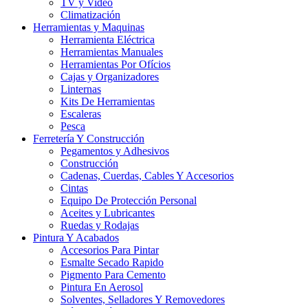
TV y Video
Climatización
Herramientas y Maquinas
Herramienta Eléctrica
Herramientas Manuales
Herramientas Por Ofícios
Cajas y Organizadores
Linternas
Kits De Herramientas
Escaleras
Pesca
Ferretería Y Construcción
Pegamentos y Adhesivos
Construcción
Cadenas, Cuerdas, Cables Y Accesorios
Cintas
Equipo De Protección Personal
Aceites y Lubricantes
Ruedas y Rodajas
Pintura Y Acabados
Accesorios Para Pintar
Esmalte Secado Rapido
Pigmento Para Cemento
Pintura En Aerosol
Solventes, Selladores Y Removedores