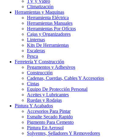
TV y Video
Climatización
Herramientas y Maquinas
Herramienta Eléctrica
Herramientas Manuales
Herramientas Por Ofícios
Cajas y Organizadores
Linternas
Kits De Herramientas
Escaleras
Pesca
Ferretería Y Construcción
Pegamentos y Adhesivos
Construcción
Cadenas, Cuerdas, Cables Y Accesorios
Cintas
Equipo De Protección Personal
Aceites y Lubricantes
Ruedas y Rodajas
Pintura Y Acabados
Accesorios Para Pintar
Esmalte Secado Rapido
Pigmento Para Cemento
Pintura En Aerosol
Solventes, Selladores Y Removedores