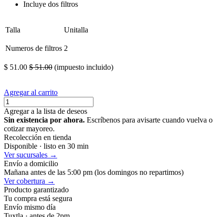
Incluye dos
filtros
Talla
Unitalla
Numeros de filtros
2
mascara pra pintso spray pintor carbono macara mascara mascarilla
$
51.00
$
51.00
(impuesto incluido)
Agregar al carrito
Agregar a la lista de deseos
Sin existencia por ahora.
Escríbenos para avisarte cuando vuelva o
cotizar mayoreo.
Recolección en tienda
Disponible · listo en 30 min
Ver sucursales →
Envío a domicilio
Mañana antes de las 5:00 pm (los domingos no repartimos)
Ver cobertura →
Producto garantizado
Tu compra está segura
Envío mismo día
Tuxtla · antes de 2pm