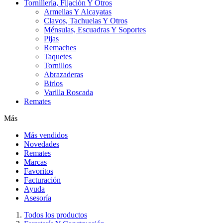
Tornillería, Fijación Y Otros
Armellas Y Alcayatas
Clavos, Tachuelas Y Otros
Ménsulas, Escuadras Y Soportes
Pijas
Remaches
Taquetes
Tornillos
Abrazaderas
Birlos
Varilla Roscada
Remates
Más
Más vendidos
Novedades
Remates
Marcas
Favoritos
Facturación
Ayuda
Asesoría
Todos los productos