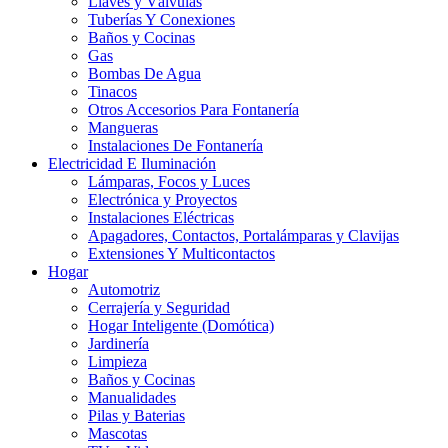
Llaves y Válvulas
Tuberías Y Conexiones
Baños y Cocinas
Gas
Bombas De Agua
Tinacos
Otros Accesorios Para Fontanería
Mangueras
Instalaciones De Fontanería
Electricidad E Iluminación
Lámparas, Focos y Luces
Electrónica y Proyectos
Instalaciones Eléctricas
Apagadores, Contactos, Portalámparas y Clavijas
Extensiones Y Multicontactos
Hogar
Automotriz
Cerrajería y Seguridad
Hogar Inteligente (Domótica)
Jardinería
Limpieza
Baños y Cocinas
Manualidades
Pilas y Baterias
Mascotas