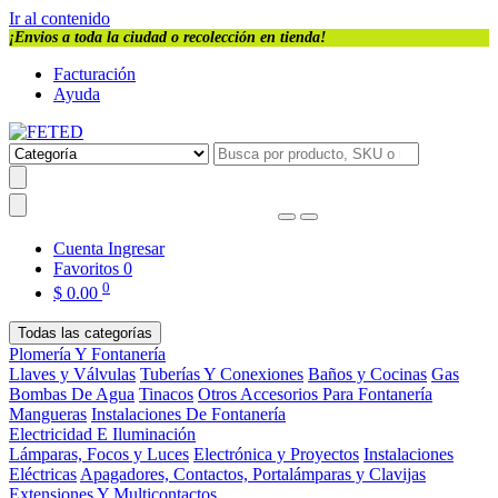
Ir al contenido
¡Envios a toda la ciudad o recolección en tienda!
Facturación
Ayuda
Cuenta
Ingresar
Favoritos
0
0
$
0.00
Todas las categorías
Plomería Y Fontanería
Llaves y Válvulas
Tuberías Y Conexiones
Baños y Cocinas
Gas
Bombas De Agua
Tinacos
Otros Accesorios Para Fontanería
Mangueras
Instalaciones De Fontanería
Electricidad E Iluminación
Lámparas, Focos y Luces
Electrónica y Proyectos
Instalaciones
Eléctricas
Apagadores, Contactos, Portalámparas y Clavijas
Extensiones Y Multicontactos