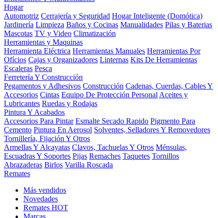
Hogar
Automotriz
Cerrajería y Seguridad
Hogar Inteligente (Domótica)
Jardinería
Limpieza
Baños y Cocinas
Manualidades
Pilas y Baterias
Mascotas
TV y Video
Climatización
Herramientas y Maquinas
Herramienta Eléctrica
Herramientas Manuales
Herramientas Por
Ofícios
Cajas y Organizadores
Linternas
Kits De Herramientas
Escaleras
Pesca
Ferretería Y Construcción
Pegamentos y Adhesivos
Construcción
Cadenas, Cuerdas, Cables Y
Accesorios
Cintas
Equipo De Protección Personal
Aceites y
Lubricantes
Ruedas y Rodajas
Pintura Y Acabados
Accesorios Para Pintar
Esmalte Secado Rapido
Pigmento Para
Cemento
Pintura En Aerosol
Solventes, Selladores Y Removedores
Tornillería, Fijación Y Otros
Armellas Y Alcayatas
Clavos, Tachuelas Y Otros
Ménsulas,
Escuadras Y Soportes
Pijas
Remaches
Taquetes
Tornillos
Abrazaderas
Birlos
Varilla Roscada
Remates
Más vendidos
Novedades
Remates
HOT
Marcas