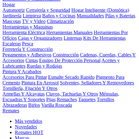
Hogar
Automotriz
Cerrajería y Seguridad
Hogar Inteligente (Domótica)
Jardinería
Limpieza
Baños y Cocinas
Manualidades
Pilas y Baterias
Mascotas
TV y Video
Climatización
Herramientas y Maquinas
Herramienta Eléctrica
Herramientas Manuales
Herramientas Por
Ofícios
Cajas y Organizadores
Linternas
Kits De Herramientas
Escaleras
Pesca
Ferretería Y Construcción
Pegamentos y Adhesivos
Construcción
Cadenas, Cuerdas, Cables Y
Accesorios
Cintas
Equipo De Protección Personal
Aceites y
Lubricantes
Ruedas y Rodajas
Pintura Y Acabados
Accesorios Para Pintar
Esmalte Secado Rapido
Pigmento Para
Cemento
Pintura En Aerosol
Solventes, Selladores Y Removedores
Tornillería, Fijación Y Otros
Armellas Y Alcayatas
Clavos, Tachuelas Y Otros
Ménsulas,
Escuadras Y Soportes
Pijas
Remaches
Taquetes
Tornillos
Abrazaderas
Birlos
Varilla Roscada
Remates
Más vendidos
Novedades
Remates
HOT
Marcas