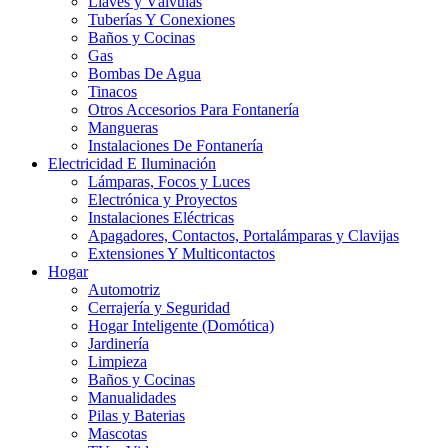
Llaves y Válvulas
Tuberías Y Conexiones
Baños y Cocinas
Gas
Bombas De Agua
Tinacos
Otros Accesorios Para Fontanería
Mangueras
Instalaciones De Fontanería
Electricidad E Iluminación
Lámparas, Focos y Luces
Electrónica y Proyectos
Instalaciones Eléctricas
Apagadores, Contactos, Portalámparas y Clavijas
Extensiones Y Multicontactos
Hogar
Automotriz
Cerrajería y Seguridad
Hogar Inteligente (Domótica)
Jardinería
Limpieza
Baños y Cocinas
Manualidades
Pilas y Baterias
Mascotas