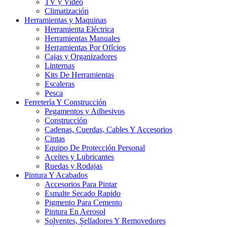
TV y Video
Climatización
Herramientas y Maquinas
Herramienta Eléctrica
Herramientas Manuales
Herramientas Por Ofícios
Cajas y Organizadores
Linternas
Kits De Herramientas
Escaleras
Pesca
Ferretería Y Construcción
Pegamentos y Adhesivos
Construcción
Cadenas, Cuerdas, Cables Y Accesorios
Cintas
Equipo De Protección Personal
Aceites y Lubricantes
Ruedas y Rodajas
Pintura Y Acabados
Accesorios Para Pintar
Esmalte Secado Rapido
Pigmento Para Cemento
Pintura En Aerosol
Solventes, Selladores Y Removedores