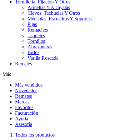
Tornillería, Fijación Y Otros
Armellas Y Alcayatas
Clavos, Tachuelas Y Otros
Ménsulas, Escuadras Y Soportes
Pijas
Remaches
Taquetes
Tornillos
Abrazaderas
Birlos
Varilla Roscada
Remates
Más
Más vendidos
Novedades
Remates
Marcas
Favoritos
Facturación
Ayuda
Asesoría
Todos los productos