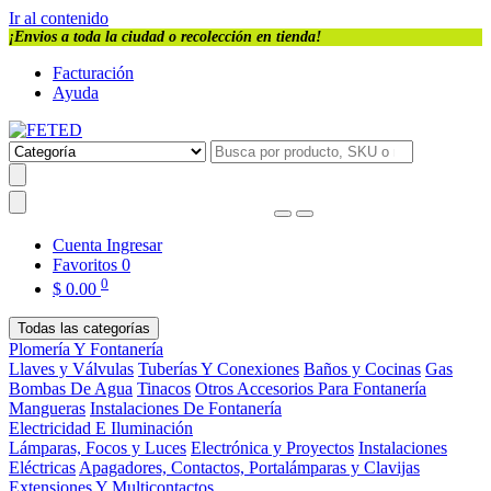
Ir al contenido
¡Envios a toda la ciudad o recolección en tienda!
Facturación
Ayuda
Cuenta
Ingresar
Favoritos
0
0
$
0.00
Todas las categorías
Plomería Y Fontanería
Llaves y Válvulas
Tuberías Y Conexiones
Baños y Cocinas
Gas
Bombas De Agua
Tinacos
Otros Accesorios Para Fontanería
Mangueras
Instalaciones De Fontanería
Electricidad E Iluminación
Lámparas, Focos y Luces
Electrónica y Proyectos
Instalaciones
Eléctricas
Apagadores, Contactos, Portalámparas y Clavijas
Extensiones Y Multicontactos