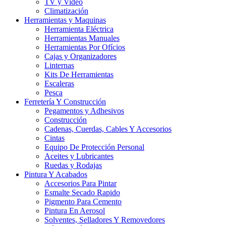
TV y Video
Climatización
Herramientas y Maquinas
Herramienta Eléctrica
Herramientas Manuales
Herramientas Por Ofícios
Cajas y Organizadores
Linternas
Kits De Herramientas
Escaleras
Pesca
Ferretería Y Construcción
Pegamentos y Adhesivos
Construcción
Cadenas, Cuerdas, Cables Y Accesorios
Cintas
Equipo De Protección Personal
Aceites y Lubricantes
Ruedas y Rodajas
Pintura Y Acabados
Accesorios Para Pintar
Esmalte Secado Rapido
Pigmento Para Cemento
Pintura En Aerosol
Solventes, Selladores Y Removedores