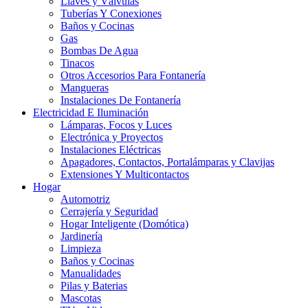
Llaves y Válvulas
Tuberías Y Conexiones
Baños y Cocinas
Gas
Bombas De Agua
Tinacos
Otros Accesorios Para Fontanería
Mangueras
Instalaciones De Fontanería
Electricidad E Iluminación
Lámparas, Focos y Luces
Electrónica y Proyectos
Instalaciones Eléctricas
Apagadores, Contactos, Portalámparas y Clavijas
Extensiones Y Multicontactos
Hogar
Automotriz
Cerrajería y Seguridad
Hogar Inteligente (Domótica)
Jardinería
Limpieza
Baños y Cocinas
Manualidades
Pilas y Baterias
Mascotas