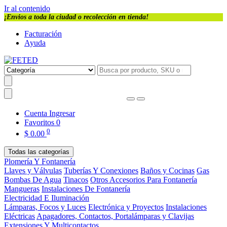
Ir al contenido
¡Envios a toda la ciudad o recolección en tienda!
Facturación
Ayuda
Cuenta
Ingresar
Favoritos
0
0
$
0.00
Todas las categorías
Plomería Y Fontanería
Llaves y Válvulas
Tuberías Y Conexiones
Baños y Cocinas
Gas
Bombas De Agua
Tinacos
Otros Accesorios Para Fontanería
Mangueras
Instalaciones De Fontanería
Electricidad E Iluminación
Lámparas, Focos y Luces
Electrónica y Proyectos
Instalaciones
Eléctricas
Apagadores, Contactos, Portalámparas y Clavijas
Extensiones Y Multicontactos