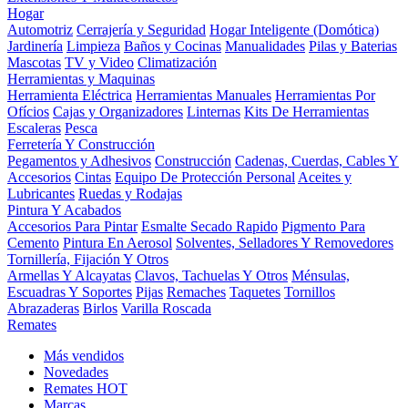
Hogar
Automotriz
Cerrajería y Seguridad
Hogar Inteligente (Domótica)
Jardinería
Limpieza
Baños y Cocinas
Manualidades
Pilas y Baterias
Mascotas
TV y Video
Climatización
Herramientas y Maquinas
Herramienta Eléctrica
Herramientas Manuales
Herramientas Por
Ofícios
Cajas y Organizadores
Linternas
Kits De Herramientas
Escaleras
Pesca
Ferretería Y Construcción
Pegamentos y Adhesivos
Construcción
Cadenas, Cuerdas, Cables Y
Accesorios
Cintas
Equipo De Protección Personal
Aceites y
Lubricantes
Ruedas y Rodajas
Pintura Y Acabados
Accesorios Para Pintar
Esmalte Secado Rapido
Pigmento Para
Cemento
Pintura En Aerosol
Solventes, Selladores Y Removedores
Tornillería, Fijación Y Otros
Armellas Y Alcayatas
Clavos, Tachuelas Y Otros
Ménsulas,
Escuadras Y Soportes
Pijas
Remaches
Taquetes
Tornillos
Abrazaderas
Birlos
Varilla Roscada
Remates
Más vendidos
Novedades
Remates
HOT
Marcas