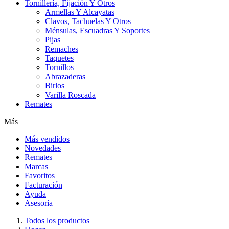
Tornillería, Fijación Y Otros
Armellas Y Alcayatas
Clavos, Tachuelas Y Otros
Ménsulas, Escuadras Y Soportes
Pijas
Remaches
Taquetes
Tornillos
Abrazaderas
Birlos
Varilla Roscada
Remates
Más
Más vendidos
Novedades
Remates
Marcas
Favoritos
Facturación
Ayuda
Asesoría
Todos los productos