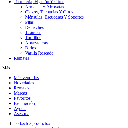
Tornillería, Fijación Y Otros
Armellas Y Alcayatas
Clavos, Tachuelas Y Otros
Ménsulas, Escuadras Y Soportes
Pijas
Remaches
Taquetes
Tornillos
Abrazaderas
Birlos
Varilla Roscada
Remates
Más
Más vendidos
Novedades
Remates
Marcas
Favoritos
Facturación
Ayuda
Asesoría
Todos los productos