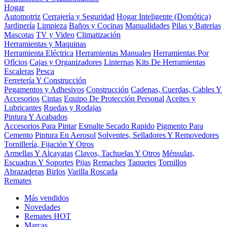
Hogar
Automotriz
Cerrajería y Seguridad
Hogar Inteligente (Domótica)
Jardinería
Limpieza
Baños y Cocinas
Manualidades
Pilas y Baterias
Mascotas
TV y Video
Climatización
Herramientas y Maquinas
Herramienta Eléctrica
Herramientas Manuales
Herramientas Por
Ofícios
Cajas y Organizadores
Linternas
Kits De Herramientas
Escaleras
Pesca
Ferretería Y Construcción
Pegamentos y Adhesivos
Construcción
Cadenas, Cuerdas, Cables Y
Accesorios
Cintas
Equipo De Protección Personal
Aceites y
Lubricantes
Ruedas y Rodajas
Pintura Y Acabados
Accesorios Para Pintar
Esmalte Secado Rapido
Pigmento Para
Cemento
Pintura En Aerosol
Solventes, Selladores Y Removedores
Tornillería, Fijación Y Otros
Armellas Y Alcayatas
Clavos, Tachuelas Y Otros
Ménsulas,
Escuadras Y Soportes
Pijas
Remaches
Taquetes
Tornillos
Abrazaderas
Birlos
Varilla Roscada
Remates
Más vendidos
Novedades
Remates
HOT
Marcas