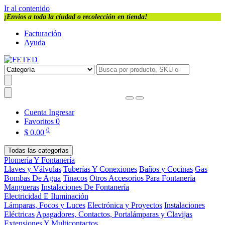
Ir al contenido
¡Envios a toda la ciudad o recolección en tienda!
Facturación
Ayuda
Cuenta
Ingresar
Favoritos
0
0
$
0.00
Todas las categorías
Plomería Y Fontanería
Llaves y Válvulas
Tuberías Y Conexiones
Baños y Cocinas
Gas
Bombas De Agua
Tinacos
Otros Accesorios Para Fontanería
Mangueras
Instalaciones De Fontanería
Electricidad E Iluminación
Lámparas, Focos y Luces
Electrónica y Proyectos
Instalaciones
Eléctricas
Apagadores, Contactos, Portalámparas y Clavijas
Extensiones Y Multicontactos