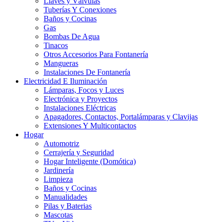
Llaves y Válvulas
Tuberías Y Conexiones
Baños y Cocinas
Gas
Bombas De Agua
Tinacos
Otros Accesorios Para Fontanería
Mangueras
Instalaciones De Fontanería
Electricidad E Iluminación
Lámparas, Focos y Luces
Electrónica y Proyectos
Instalaciones Eléctricas
Apagadores, Contactos, Portalámparas y Clavijas
Extensiones Y Multicontactos
Hogar
Automotriz
Cerrajería y Seguridad
Hogar Inteligente (Domótica)
Jardinería
Limpieza
Baños y Cocinas
Manualidades
Pilas y Baterias
Mascotas