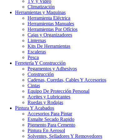
TV y Video
Climatización
Herramientas y Maquinas
Herramienta Eléctrica
Herramientas Manuales
Herramientas Por Ofícios
Cajas y Organizadores
Linternas
Kits De Herramientas
Escaleras
Pesca
Ferretería Y Construcción
Pegamentos y Adhesivos
Construcción
Cadenas, Cuerdas, Cables Y Accesorios
Cintas
Equipo De Protección Personal
Aceites y Lubricantes
Ruedas y Rodajas
Pintura Y Acabados
Accesorios Para Pintar
Esmalte Secado Rapido
Pigmento Para Cemento
Pintura En Aerosol
Solventes, Selladores Y Removedores