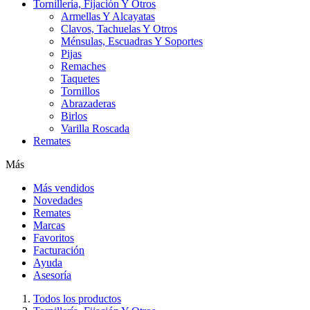
Tornillería, Fijación Y Otros
Armellas Y Alcayatas
Clavos, Tachuelas Y Otros
Ménsulas, Escuadras Y Soportes
Pijas
Remaches
Taquetes
Tornillos
Abrazaderas
Birlos
Varilla Roscada
Remates
Más
Más vendidos
Novedades
Remates
Marcas
Favoritos
Facturación
Ayuda
Asesoría
Todos los productos