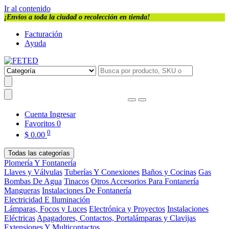
Ir al contenido
¡Envios a toda la ciudad o recolección en tienda!
Facturación
Ayuda
Cuenta
Ingresar
Favoritos
0
0
$
0.00
Todas las categorías
Plomería Y Fontanería
Llaves y Válvulas
Tuberías Y Conexiones
Baños y Cocinas
Gas
Bombas De Agua
Tinacos
Otros Accesorios Para Fontanería
Mangueras
Instalaciones De Fontanería
Electricidad E Iluminación
Lámparas, Focos y Luces
Electrónica y Proyectos
Instalaciones
Eléctricas
Apagadores, Contactos, Portalámparas y Clavijas
Extensiones Y Multicontactos