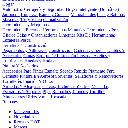
Hogar
Automotriz
Cerrajería y Seguridad
Hogar Inteligente (Domótica)
Jardinería
Limpieza
Baños y Cocinas
Manualidades
Pilas y Baterias
Mascotas
TV y Video
Climatización
Herramientas y Maquinas
Herramienta Eléctrica
Herramientas Manuales
Herramientas Por
Ofícios
Cajas y Organizadores
Linternas
Kits De Herramientas
Escaleras
Pesca
Ferretería Y Construcción
Pegamentos y Adhesivos
Construcción
Cadenas, Cuerdas, Cables Y
Accesorios
Cintas
Equipo De Protección Personal
Aceites y
Lubricantes
Ruedas y Rodajas
Pintura Y Acabados
Accesorios Para Pintar
Esmalte Secado Rapido
Pigmento Para
Cemento
Pintura En Aerosol
Solventes, Selladores Y Removedores
Tornillería, Fijación Y Otros
Armellas Y Alcayatas
Clavos, Tachuelas Y Otros
Ménsulas,
Escuadras Y Soportes
Pijas
Remaches
Taquetes
Tornillos
Abrazaderas
Birlos
Varilla Roscada
Remates
Más vendidos
Novedades
Remates
HOT
Marcas