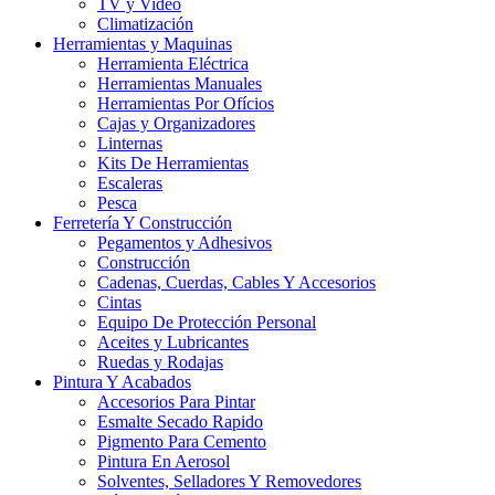
TV y Video
Climatización
Herramientas y Maquinas
Herramienta Eléctrica
Herramientas Manuales
Herramientas Por Ofícios
Cajas y Organizadores
Linternas
Kits De Herramientas
Escaleras
Pesca
Ferretería Y Construcción
Pegamentos y Adhesivos
Construcción
Cadenas, Cuerdas, Cables Y Accesorios
Cintas
Equipo De Protección Personal
Aceites y Lubricantes
Ruedas y Rodajas
Pintura Y Acabados
Accesorios Para Pintar
Esmalte Secado Rapido
Pigmento Para Cemento
Pintura En Aerosol
Solventes, Selladores Y Removedores