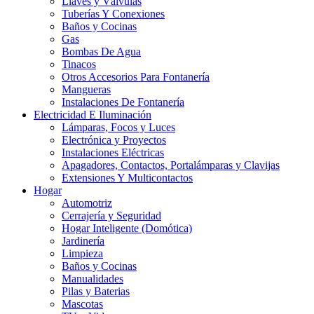
Llaves y Válvulas
Tuberías Y Conexiones
Baños y Cocinas
Gas
Bombas De Agua
Tinacos
Otros Accesorios Para Fontanería
Mangueras
Instalaciones De Fontanería
Electricidad E Iluminación
Lámparas, Focos y Luces
Electrónica y Proyectos
Instalaciones Eléctricas
Apagadores, Contactos, Portalámparas y Clavijas
Extensiones Y Multicontactos
Hogar
Automotriz
Cerrajería y Seguridad
Hogar Inteligente (Domótica)
Jardinería
Limpieza
Baños y Cocinas
Manualidades
Pilas y Baterias
Mascotas