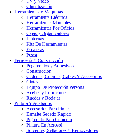
TV y Video
Climatización
Herramientas y Maquinas
Herramienta Eléctrica
Herramientas Manuales
Herramientas Por Ofícios
Cajas y Organizadores
Linternas
Kits De Herramientas
Escaleras
Pesca
Ferretería Y Construcción
Pegamentos y Adhesivos
Construcción
Cadenas, Cuerdas, Cables Y Accesorios
Cintas
Equipo De Protección Personal
Aceites y Lubricantes
Ruedas y Rodajas
Pintura Y Acabados
Accesorios Para Pintar
Esmalte Secado Rapido
Pigmento Para Cemento
Pintura En Aerosol
Solventes, Selladores Y Removedores