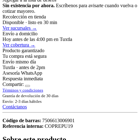
Sin existencia por ahora.
Escríbenos para avisarte cuando vuelva o
cotizar mayoreo.
Recolección en tienda
Disponible · listo en 30 min
Ver sucursales →
Envío a domicilio
Hoy antes de las 4:00 pm en Tuxtla
Ver cobertura →
Producto garantizado
Tu compra está segura
Envío mismo día
Tuxtla · antes de 2pm
Asesoría WhatsApp
Respuesta inmediata
Compartir:
Términos y condiciones
Grantía de devolución de 30 días
Envío: 2-3 días hábiles
Contáctanos
Código de barras:
7506613006901
Referencia interna:
COPREPU19
Sobre este producto