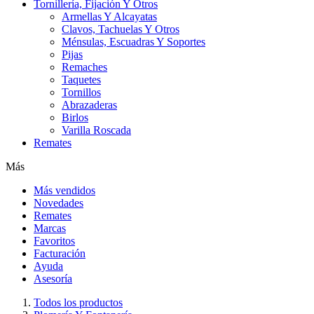
Tornillería, Fijación Y Otros
Armellas Y Alcayatas
Clavos, Tachuelas Y Otros
Ménsulas, Escuadras Y Soportes
Pijas
Remaches
Taquetes
Tornillos
Abrazaderas
Birlos
Varilla Roscada
Remates
Más
Más vendidos
Novedades
Remates
Marcas
Favoritos
Facturación
Ayuda
Asesoría
Todos los productos