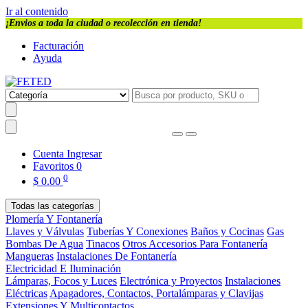
Ir al contenido
¡Envios a toda la ciudad o recolección en tienda!
Facturación
Ayuda
Cuenta
Ingresar
Favoritos
0
0
$
0.00
Todas las categorías
Plomería Y Fontanería
Llaves y Válvulas
Tuberías Y Conexiones
Baños y Cocinas
Gas
Bombas De Agua
Tinacos
Otros Accesorios Para Fontanería
Mangueras
Instalaciones De Fontanería
Electricidad E Iluminación
Lámparas, Focos y Luces
Electrónica y Proyectos
Instalaciones
Eléctricas
Apagadores, Contactos, Portalámparas y Clavijas
Extensiones Y Multicontactos