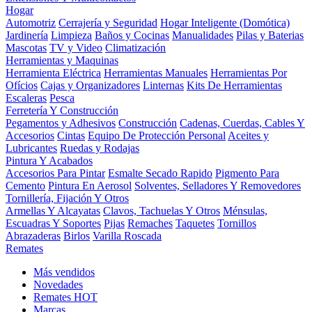
Hogar
Automotriz
Cerrajería y Seguridad
Hogar Inteligente (Domótica)
Jardinería
Limpieza
Baños y Cocinas
Manualidades
Pilas y Baterias
Mascotas
TV y Video
Climatización
Herramientas y Maquinas
Herramienta Eléctrica
Herramientas Manuales
Herramientas Por
Ofícios
Cajas y Organizadores
Linternas
Kits De Herramientas
Escaleras
Pesca
Ferretería Y Construcción
Pegamentos y Adhesivos
Construcción
Cadenas, Cuerdas, Cables Y
Accesorios
Cintas
Equipo De Protección Personal
Aceites y
Lubricantes
Ruedas y Rodajas
Pintura Y Acabados
Accesorios Para Pintar
Esmalte Secado Rapido
Pigmento Para
Cemento
Pintura En Aerosol
Solventes, Selladores Y Removedores
Tornillería, Fijación Y Otros
Armellas Y Alcayatas
Clavos, Tachuelas Y Otros
Ménsulas,
Escuadras Y Soportes
Pijas
Remaches
Taquetes
Tornillos
Abrazaderas
Birlos
Varilla Roscada
Remates
Más vendidos
Novedades
Remates
HOT
Marcas