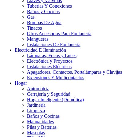
Llaves y Válvulas
Tuberías Y Conexiones
Baños y Cocinas
Gas
Bombas De Agua
Tinacos
Otros Accesorios Para Fontanería
Mangueras
Instalaciones De Fontanería
Electricidad E Iluminación
Lámparas, Focos y Luces
Electrónica y Proyectos
Instalaciones Eléctricas
Apagadores, Contactos, Portalámparas y Clavijas
Extensiones Y Multicontactos
Hogar
Automotriz
Cerrajería y Seguridad
Hogar Inteligente (Domótica)
Jardinería
Limpieza
Baños y Cocinas
Manualidades
Pilas y Baterias
Mascotas