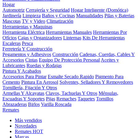
Hogar
Automotriz
Cerrajería y Seguridad
Hogar Inteligente (Domótica)
Jardinería
Limpieza
Baños y Cocinas
Manualidades
Pilas y Baterias
Mascotas
TV y Video
Climatización
Herramientas y Maquinas
Herramienta Eléctrica
Herramientas Manuales
Herramientas Por
Ofícios
Cajas y Organizadores
Linternas
Kits De Herramientas
Escaleras
Pesca
Ferretería Y Construcción
Pegamentos y Adhesivos
Construcción
Cadenas, Cuerdas, Cables Y
Accesorios
Cintas
Equipo De Protección Personal
Aceites y
Lubricantes
Ruedas y Rodajas
Pintura Y Acabados
Accesorios Para Pintar
Esmalte Secado Rapido
Pigmento Para
Cemento
Pintura En Aerosol
Solventes, Selladores Y Removedores
Tornillería, Fijación Y Otros
Armellas Y Alcayatas
Clavos, Tachuelas Y Otros
Ménsulas,
Escuadras Y Soportes
Pijas
Remaches
Taquetes
Tornillos
Abrazaderas
Birlos
Varilla Roscada
Remates
Más vendidos
Novedades
Remates
HOT
Marcas