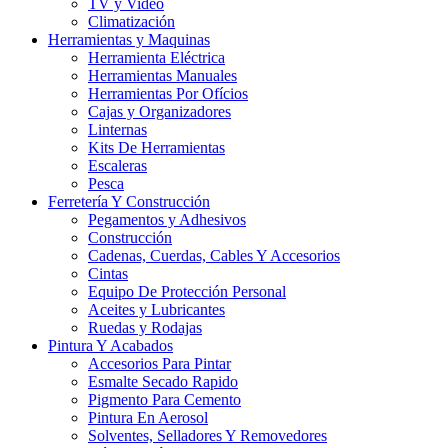
TV y Video
Climatización
Herramientas y Maquinas
Herramienta Eléctrica
Herramientas Manuales
Herramientas Por Ofícios
Cajas y Organizadores
Linternas
Kits De Herramientas
Escaleras
Pesca
Ferretería Y Construcción
Pegamentos y Adhesivos
Construcción
Cadenas, Cuerdas, Cables Y Accesorios
Cintas
Equipo De Protección Personal
Aceites y Lubricantes
Ruedas y Rodajas
Pintura Y Acabados
Accesorios Para Pintar
Esmalte Secado Rapido
Pigmento Para Cemento
Pintura En Aerosol
Solventes, Selladores Y Removedores