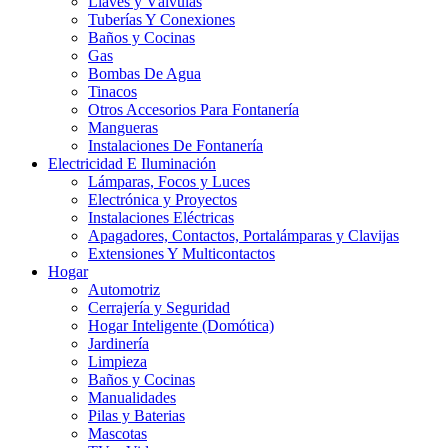
Llaves y Válvulas
Tuberías Y Conexiones
Baños y Cocinas
Gas
Bombas De Agua
Tinacos
Otros Accesorios Para Fontanería
Mangueras
Instalaciones De Fontanería
Electricidad E Iluminación
Lámparas, Focos y Luces
Electrónica y Proyectos
Instalaciones Eléctricas
Apagadores, Contactos, Portalámparas y Clavijas
Extensiones Y Multicontactos
Hogar
Automotriz
Cerrajería y Seguridad
Hogar Inteligente (Domótica)
Jardinería
Limpieza
Baños y Cocinas
Manualidades
Pilas y Baterias
Mascotas