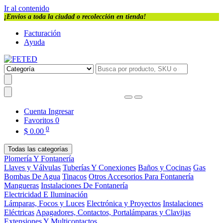
Ir al contenido
¡Envios a toda la ciudad o recolección en tienda!
Facturación
Ayuda
Cuenta
Ingresar
Favoritos
0
0
$
0.00
Todas las categorías
Plomería Y Fontanería
Llaves y Válvulas
Tuberías Y Conexiones
Baños y Cocinas
Gas
Bombas De Agua
Tinacos
Otros Accesorios Para Fontanería
Mangueras
Instalaciones De Fontanería
Electricidad E Iluminación
Lámparas, Focos y Luces
Electrónica y Proyectos
Instalaciones
Eléctricas
Apagadores, Contactos, Portalámparas y Clavijas
Extensiones Y Multicontactos