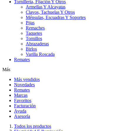
Tornillería, Fijación Y Otros
Armellas Y Alcayatas
Clavos, Tachuelas Y Otros
Ménsulas, Escuadras Y Soportes
Pijas
Remaches
Taquetes
Tornillos
Abrazaderas
Birlos
Varilla Roscada
Remates
Más
Más vendidos
Novedades
Remates
Marcas
Favoritos
Facturación
Ayuda
Asesoría
Todos los productos