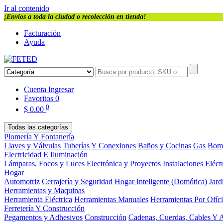
Ir al contenido
¡Envios a toda la ciudad o recolección en tienda!
Facturación
Ayuda
Cuenta
Ingresar
Favoritos
0
0
$
0.00
Todas las categorías
Plomería Y Fontanería
Llaves y Válvulas
Tuberías Y Conexiones
Baños y Cocinas
Gas
Bom
Electricidad E Iluminación
Lámparas, Focos y Luces
Electrónica y Proyectos
Instalaciones Eléct
Hogar
Automotriz
Cerrajería y Seguridad
Hogar Inteligente (Domótica)
Jard
Herramientas y Maquinas
Herramienta Eléctrica
Herramientas Manuales
Herramientas Por Ofíc
Ferretería Y Construcción
Pegamentos y Adhesivos
Construcción
Cadenas, Cuerdas, Cables Y 