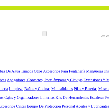
bas De Agua
Tinacos
Otros Accesorios Para Fontanería
Mangueras
Ins
ricas
Apagadores, Contactos, Portalámparas y Clavijas
Extensiones Y M
inería
Limpieza
Baños y Cocinas
Manualidades
Pilas y Baterias
Masco
ios
Cajas y Organizadores
Linternas
Kits De Herramientas
Escaleras
Pe
Accesorios
Cintas
Equipo De Protección Personal
Aceites y Lubricantes