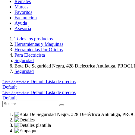
Remates
Marcas
Favoritos
Facturación
Ayuda
Asesoría
Todos los productos
Herramientas y Maquinas
Herramientas Por Ofícios
Para Electricista
Seguridad
Bota De Seguridad Negra, #28 Dieléctrica Antifatiga, PROCL
Seguridad
Default
Lista de precios
Lista de precios:
Default
Default
Lista de precios
Lista de precios:
Default