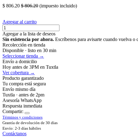
boat zapato calzado elctrica dielectrica negra pretul proteccion
$
806.20
$
806.20
(impuesto incluido)
Agregar al carrito
Agregar a la lista de deseos
Sin existencia por ahora.
Escríbenos para avisarte cuando vuelva o 
Recolección en tienda
Disponible · listo en 30 min
Seleccionar tienda →
Envío a domicilio
Hoy antes de 3PM en Tuxtla
Ver cobertura →
Producto garantizado
Tu compra está segura
Envío mismo día
Tuxtla · antes de 2pm
Asesoría WhatsApp
Respuesta inmediata
Compartir:
Términos y condiciones
Grantía de devolución de 30 días
Envío: 2-3 días hábiles
Contáctanos