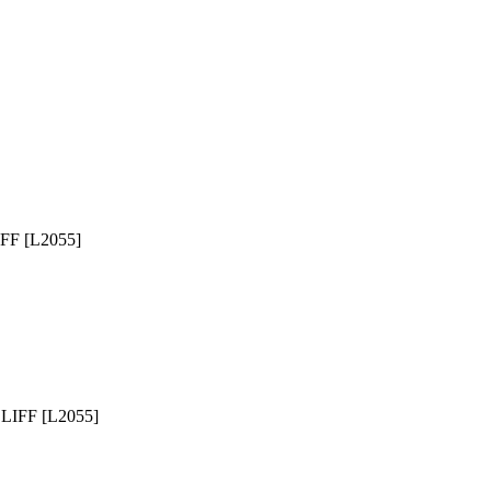
IFF [L2055]