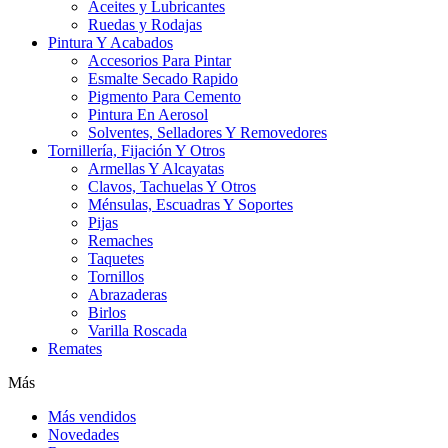
Aceites y Lubricantes
Ruedas y Rodajas
Pintura Y Acabados
Accesorios Para Pintar
Esmalte Secado Rapido
Pigmento Para Cemento
Pintura En Aerosol
Solventes, Selladores Y Removedores
Tornillería, Fijación Y Otros
Armellas Y Alcayatas
Clavos, Tachuelas Y Otros
Ménsulas, Escuadras Y Soportes
Pijas
Remaches
Taquetes
Tornillos
Abrazaderas
Birlos
Varilla Roscada
Remates
Más
Más vendidos
Novedades