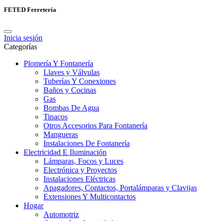
FETED Ferretería
Inicia sesión
Categorías
Plomería Y Fontanería
Llaves y Válvulas
Tuberías Y Conexiones
Baños y Cocinas
Gas
Bombas De Agua
Tinacos
Otros Accesorios Para Fontanería
Mangueras
Instalaciones De Fontanería
Electricidad E Iluminación
Lámparas, Focos y Luces
Electrónica y Proyectos
Instalaciones Eléctricas
Apagadores, Contactos, Portalámparas y Clavijas
Extensiones Y Multicontactos
Hogar
Automotriz