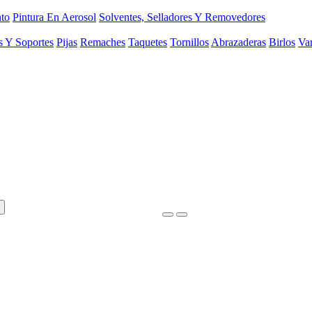
to
Pintura En Aerosol
Solventes, Selladores Y Removedores
s Y Soportes
Pijas
Remaches
Taquetes
Tornillos
Abrazaderas
Birlos
Var