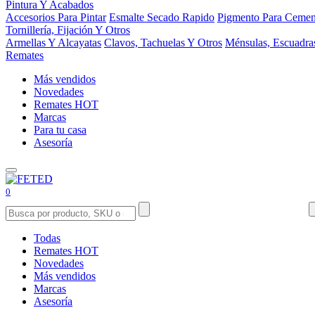
Pintura Y Acabados
Accesorios Para Pintar
Esmalte Secado Rapido
Pigmento Para Cemen
Tornillería, Fijación Y Otros
Armellas Y Alcayatas
Clavos, Tachuelas Y Otros
Ménsulas, Escuadra
Remates
Más vendidos
Novedades
Remates
HOT
Marcas
Para tu casa
Asesoría
0
Todas
Remates
HOT
Novedades
Más vendidos
Marcas
Asesoría