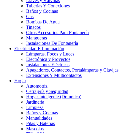
Llaves y Válvulas
Tuberías Y Conexiones
Baños y Cocinas
Gas
Bombas De Agua
Tinacos
Otros Accesorios Para Fontanería
Mangueras
Instalaciones De Fontanería
Electricidad E Iluminación
Lámparas, Focos y Luces
Electrónica y Proyectos
Instalaciones Eléctricas
Apagadores, Contactos, Portalámparas y Clavijas
Extensiones Y Multicontactos
Hogar
Automotriz
Cerrajería y Seguridad
Hogar Inteligente (Domótica)
Jardinería
Limpieza
Baños y Cocinas
Manualidades
Pilas y Baterias
Mascotas