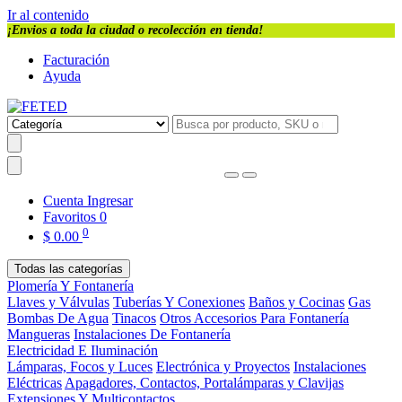
Ir al contenido
¡Envios a toda la ciudad o recolección en tienda!
Facturación
Ayuda
Cuenta
Ingresar
Favoritos
0
0
$
0.00
Todas las categorías
Plomería Y Fontanería
Llaves y Válvulas
Tuberías Y Conexiones
Baños y Cocinas
Gas
Bombas De Agua
Tinacos
Otros Accesorios Para Fontanería
Mangueras
Instalaciones De Fontanería
Electricidad E Iluminación
Lámparas, Focos y Luces
Electrónica y Proyectos
Instalaciones
Eléctricas
Apagadores, Contactos, Portalámparas y Clavijas
Extensiones Y Multicontactos