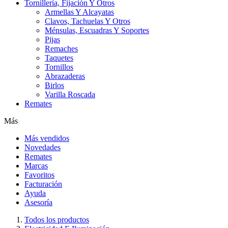
Tornillería, Fijación Y Otros
Armellas Y Alcayatas
Clavos, Tachuelas Y Otros
Ménsulas, Escuadras Y Soportes
Pijas
Remaches
Taquetes
Tornillos
Abrazaderas
Birlos
Varilla Roscada
Remates
Más
Más vendidos
Novedades
Remates
Marcas
Favoritos
Facturación
Ayuda
Asesoría
Todos los productos