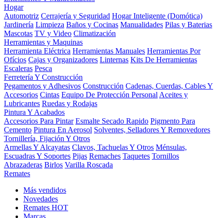
Hogar
Automotriz
Cerrajería y Seguridad
Hogar Inteligente (Domótica)
Jardinería
Limpieza
Baños y Cocinas
Manualidades
Pilas y Baterias
Mascotas
TV y Video
Climatización
Herramientas y Maquinas
Herramienta Eléctrica
Herramientas Manuales
Herramientas Por
Ofícios
Cajas y Organizadores
Linternas
Kits De Herramientas
Escaleras
Pesca
Ferretería Y Construcción
Pegamentos y Adhesivos
Construcción
Cadenas, Cuerdas, Cables Y
Accesorios
Cintas
Equipo De Protección Personal
Aceites y
Lubricantes
Ruedas y Rodajas
Pintura Y Acabados
Accesorios Para Pintar
Esmalte Secado Rapido
Pigmento Para
Cemento
Pintura En Aerosol
Solventes, Selladores Y Removedores
Tornillería, Fijación Y Otros
Armellas Y Alcayatas
Clavos, Tachuelas Y Otros
Ménsulas,
Escuadras Y Soportes
Pijas
Remaches
Taquetes
Tornillos
Abrazaderas
Birlos
Varilla Roscada
Remates
Más vendidos
Novedades
Remates
HOT
Marcas