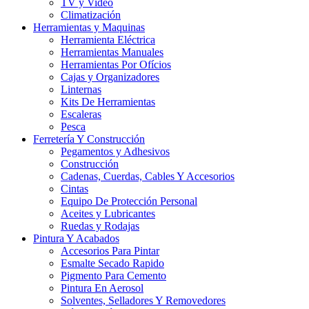
TV y Video
Climatización
Herramientas y Maquinas
Herramienta Eléctrica
Herramientas Manuales
Herramientas Por Ofícios
Cajas y Organizadores
Linternas
Kits De Herramientas
Escaleras
Pesca
Ferretería Y Construcción
Pegamentos y Adhesivos
Construcción
Cadenas, Cuerdas, Cables Y Accesorios
Cintas
Equipo De Protección Personal
Aceites y Lubricantes
Ruedas y Rodajas
Pintura Y Acabados
Accesorios Para Pintar
Esmalte Secado Rapido
Pigmento Para Cemento
Pintura En Aerosol
Solventes, Selladores Y Removedores