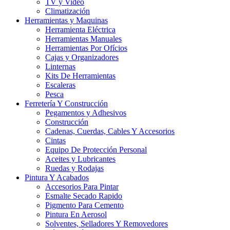
TV y Video
Climatización
Herramientas y Maquinas
Herramienta Eléctrica
Herramientas Manuales
Herramientas Por Ofícios
Cajas y Organizadores
Linternas
Kits De Herramientas
Escaleras
Pesca
Ferretería Y Construcción
Pegamentos y Adhesivos
Construcción
Cadenas, Cuerdas, Cables Y Accesorios
Cintas
Equipo De Protección Personal
Aceites y Lubricantes
Ruedas y Rodajas
Pintura Y Acabados
Accesorios Para Pintar
Esmalte Secado Rapido
Pigmento Para Cemento
Pintura En Aerosol
Solventes, Selladores Y Removedores