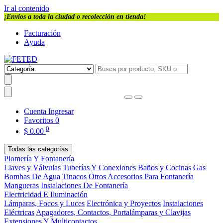
Ir al contenido
¡Envios a toda la ciudad o recolección en tienda!
Facturación
Ayuda
Cuenta
Ingresar
Favoritos
0
0
$
0.00
Todas las categorías
Plomería Y Fontanería
Llaves y Válvulas
Tuberías Y Conexiones
Baños y Cocinas
Gas
Bombas De Agua
Tinacos
Otros Accesorios Para Fontanería
Mangueras
Instalaciones De Fontanería
Electricidad E Iluminación
Lámparas, Focos y Luces
Electrónica y Proyectos
Instalaciones
Eléctricas
Apagadores, Contactos, Portalámparas y Clavijas
Extensiones Y Multicontactos