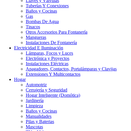
Llaves y Válvulas
Tuberías Y Conexiones
Baños y Cocinas
Gas
Bombas De Agua
Tinacos
Otros Accesorios Para Fontanería
Mangueras
Instalaciones De Fontanería
Electricidad E Iluminación
Lámparas, Focos y Luces
Electrónica y Proyectos
Instalaciones Eléctricas
Apagadores, Contactos, Portalámparas y Clavijas
Extensiones Y Multicontactos
Hogar
Automotriz
Cerrajería y Seguridad
Hogar Inteligente (Domótica)
Jardinería
Limpieza
Baños y Cocinas
Manualidades
Pilas y Baterias
Mascotas