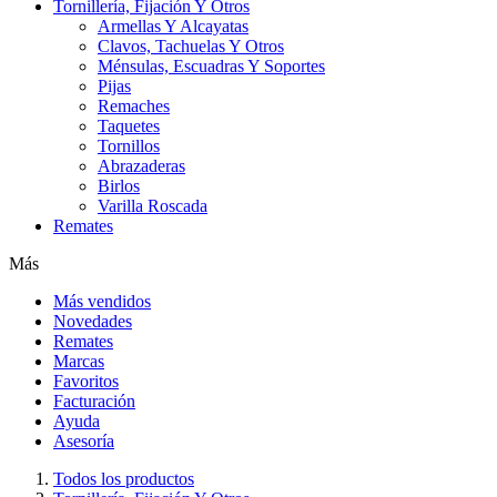
Tornillería, Fijación Y Otros
Armellas Y Alcayatas
Clavos, Tachuelas Y Otros
Ménsulas, Escuadras Y Soportes
Pijas
Remaches
Taquetes
Tornillos
Abrazaderas
Birlos
Varilla Roscada
Remates
Más
Más vendidos
Novedades
Remates
Marcas
Favoritos
Facturación
Ayuda
Asesoría
Todos los productos