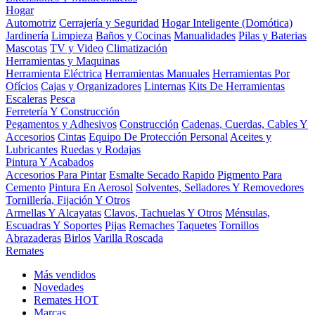
Hogar
Automotriz
Cerrajería y Seguridad
Hogar Inteligente (Domótica)
Jardinería
Limpieza
Baños y Cocinas
Manualidades
Pilas y Baterias
Mascotas
TV y Video
Climatización
Herramientas y Maquinas
Herramienta Eléctrica
Herramientas Manuales
Herramientas Por
Ofícios
Cajas y Organizadores
Linternas
Kits De Herramientas
Escaleras
Pesca
Ferretería Y Construcción
Pegamentos y Adhesivos
Construcción
Cadenas, Cuerdas, Cables Y
Accesorios
Cintas
Equipo De Protección Personal
Aceites y
Lubricantes
Ruedas y Rodajas
Pintura Y Acabados
Accesorios Para Pintar
Esmalte Secado Rapido
Pigmento Para
Cemento
Pintura En Aerosol
Solventes, Selladores Y Removedores
Tornillería, Fijación Y Otros
Armellas Y Alcayatas
Clavos, Tachuelas Y Otros
Ménsulas,
Escuadras Y Soportes
Pijas
Remaches
Taquetes
Tornillos
Abrazaderas
Birlos
Varilla Roscada
Remates
Más vendidos
Novedades
Remates
HOT
Marcas