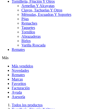
Tornillería, Fijación Y Otros
Armellas Y Alcayatas
Clavos, Tachuelas Y Otros
Ménsulas, Escuadras Y Soportes
Pijas
Remaches
Taquetes
Tornillos
Abrazaderas
Birlos
Varilla Roscada
Remates
Más
Más vendidos
Novedades
Remates
Marcas
Favoritos
Facturación
Ayuda
Asesoría
Todos los productos