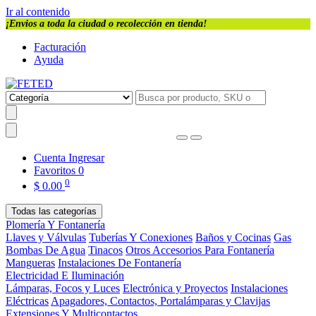
Ir al contenido
¡Envios a toda la ciudad o recolección en tienda!
Facturación
Ayuda
Cuenta
Ingresar
Favoritos
0
0
$
0.00
Todas las categorías
Plomería Y Fontanería
Llaves y Válvulas
Tuberías Y Conexiones
Baños y Cocinas
Gas
Bombas De Agua
Tinacos
Otros Accesorios Para Fontanería
Mangueras
Instalaciones De Fontanería
Electricidad E Iluminación
Lámparas, Focos y Luces
Electrónica y Proyectos
Instalaciones
Eléctricas
Apagadores, Contactos, Portalámparas y Clavijas
Extensiones Y Multicontactos