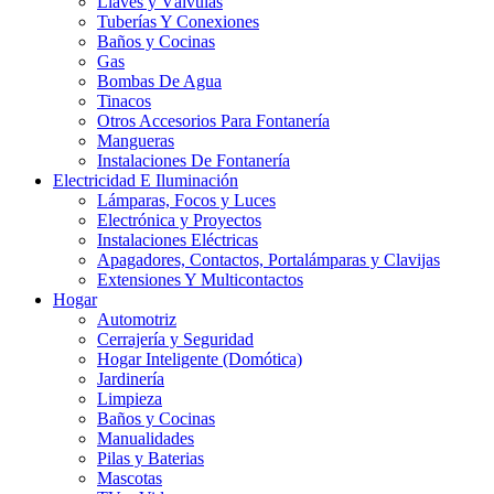
Llaves y Válvulas
Tuberías Y Conexiones
Baños y Cocinas
Gas
Bombas De Agua
Tinacos
Otros Accesorios Para Fontanería
Mangueras
Instalaciones De Fontanería
Electricidad E Iluminación
Lámparas, Focos y Luces
Electrónica y Proyectos
Instalaciones Eléctricas
Apagadores, Contactos, Portalámparas y Clavijas
Extensiones Y Multicontactos
Hogar
Automotriz
Cerrajería y Seguridad
Hogar Inteligente (Domótica)
Jardinería
Limpieza
Baños y Cocinas
Manualidades
Pilas y Baterias
Mascotas