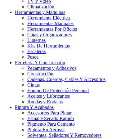
TV y Video
Climatización
Herramientas y Maquinas
Herramienta Eléctrica
Herramientas Manuales
Herramientas Por Ofícios
Cajas y Organizadores
Linternas
Kits De Herramientas
Escaleras
Pesca
Ferretería Y Construcción
Pegamentos y Adhesivos
Construcción
Cadenas, Cuerdas, Cables Y Accesorios
Cintas
Equipo De Protección Personal
Aceites y Lubricantes
Ruedas y Rodajas
Pintura Y Acabados
Accesorios Para Pintar
Esmalte Secado Rapido
Pigmento Para Cemento
Pintura En Aerosol
Solventes, Selladores Y Removedores