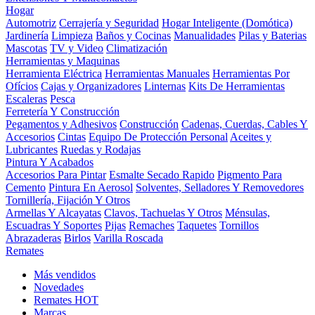
Hogar
Automotriz
Cerrajería y Seguridad
Hogar Inteligente (Domótica)
Jardinería
Limpieza
Baños y Cocinas
Manualidades
Pilas y Baterias
Mascotas
TV y Video
Climatización
Herramientas y Maquinas
Herramienta Eléctrica
Herramientas Manuales
Herramientas Por
Ofícios
Cajas y Organizadores
Linternas
Kits De Herramientas
Escaleras
Pesca
Ferretería Y Construcción
Pegamentos y Adhesivos
Construcción
Cadenas, Cuerdas, Cables Y
Accesorios
Cintas
Equipo De Protección Personal
Aceites y
Lubricantes
Ruedas y Rodajas
Pintura Y Acabados
Accesorios Para Pintar
Esmalte Secado Rapido
Pigmento Para
Cemento
Pintura En Aerosol
Solventes, Selladores Y Removedores
Tornillería, Fijación Y Otros
Armellas Y Alcayatas
Clavos, Tachuelas Y Otros
Ménsulas,
Escuadras Y Soportes
Pijas
Remaches
Taquetes
Tornillos
Abrazaderas
Birlos
Varilla Roscada
Remates
Más vendidos
Novedades
Remates
HOT
Marcas