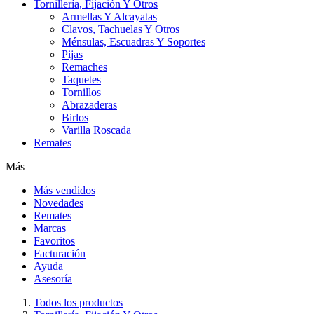
Tornillería, Fijación Y Otros
Armellas Y Alcayatas
Clavos, Tachuelas Y Otros
Ménsulas, Escuadras Y Soportes
Pijas
Remaches
Taquetes
Tornillos
Abrazaderas
Birlos
Varilla Roscada
Remates
Más
Más vendidos
Novedades
Remates
Marcas
Favoritos
Facturación
Ayuda
Asesoría
Todos los productos