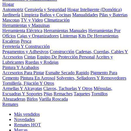
Hogar
Automotriz
Cerrajería y Seguridad
Hogar Inteligente (Domótica)
Jardinería
Limpieza
Baños y Cocinas
Manualidades
Pilas y Baterias
Mascotas
TV y Video
Climatización
Herramientas y Maquinas
Herramienta Eléctrica
Herramientas Manuales
Herramientas Por
Ofícios
Cajas y Organizadores
Linternas
Kits De Herramientas
Escaleras
Pesca
Ferretería Y Construcción
Pegamentos y Adhesivos
Construcción
Cadenas, Cuerdas, Cables Y
Accesorios
Cintas
Equipo De Protección Personal
Aceites y
Lubricantes
Ruedas y Rodajas
Pintura Y Acabados
Accesorios Para Pintar
Esmalte Secado Rapido
Pigmento Para
Cemento
Pintura En Aerosol
Solventes, Selladores Y Removedores
Tornillería, Fijación Y Otros
Armellas Y Alcayatas
Clavos, Tachuelas Y Otros
Ménsulas,
Escuadras Y Soportes
Pijas
Remaches
Taquetes
Tornillos
Abrazaderas
Birlos
Varilla Roscada
Remates
Más vendidos
Novedades
Remates
HOT
Marcas