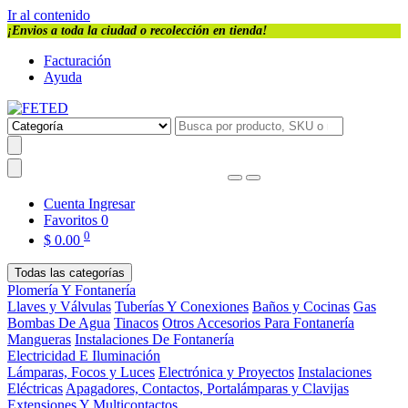
Ir al contenido
¡Envios a toda la ciudad o recolección en tienda!
Facturación
Ayuda
Cuenta
Ingresar
Favoritos
0
0
$
0.00
Todas las categorías
Plomería Y Fontanería
Llaves y Válvulas
Tuberías Y Conexiones
Baños y Cocinas
Gas
Bombas De Agua
Tinacos
Otros Accesorios Para Fontanería
Mangueras
Instalaciones De Fontanería
Electricidad E Iluminación
Lámparas, Focos y Luces
Electrónica y Proyectos
Instalaciones
Eléctricas
Apagadores, Contactos, Portalámparas y Clavijas
Extensiones Y Multicontactos