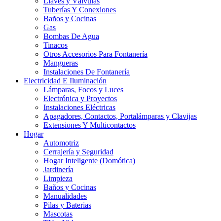
Llaves y Válvulas
Tuberías Y Conexiones
Baños y Cocinas
Gas
Bombas De Agua
Tinacos
Otros Accesorios Para Fontanería
Mangueras
Instalaciones De Fontanería
Electricidad E Iluminación
Lámparas, Focos y Luces
Electrónica y Proyectos
Instalaciones Eléctricas
Apagadores, Contactos, Portalámparas y Clavijas
Extensiones Y Multicontactos
Hogar
Automotriz
Cerrajería y Seguridad
Hogar Inteligente (Domótica)
Jardinería
Limpieza
Baños y Cocinas
Manualidades
Pilas y Baterias
Mascotas