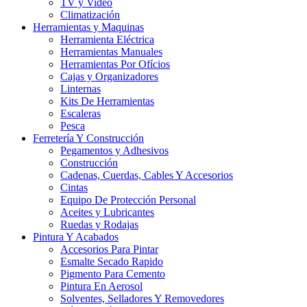
TV y Video
Climatización
Herramientas y Maquinas
Herramienta Eléctrica
Herramientas Manuales
Herramientas Por Ofícios
Cajas y Organizadores
Linternas
Kits De Herramientas
Escaleras
Pesca
Ferretería Y Construcción
Pegamentos y Adhesivos
Construcción
Cadenas, Cuerdas, Cables Y Accesorios
Cintas
Equipo De Protección Personal
Aceites y Lubricantes
Ruedas y Rodajas
Pintura Y Acabados
Accesorios Para Pintar
Esmalte Secado Rapido
Pigmento Para Cemento
Pintura En Aerosol
Solventes, Selladores Y Removedores