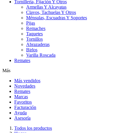
Tornillería, Fijación Y Otros
Armellas Y Alcayatas
Clavos, Tachuelas Y Otros
Ménsulas, Escuadras Y Soportes
Pijas
Remaches
Taquetes
Tornillos
Abrazaderas
Birlos
Varilla Roscada
Remates
Más
Más vendidos
Novedades
Remates
Marcas
Favoritos
Facturación
Ayuda
Asesoría
Todos los productos