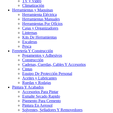
TV y Video
Climatización
Herramientas y Maquinas
Herramienta Eléctrica
Herramientas Manuales
Herramientas Por Ofícios
Cajas y Organizadores
Linternas
Kits De Herramientas
Escaleras
Pesca
Ferretería Y Construcción
Pegamentos y Adhesivos
Construcción
Cadenas, Cuerdas, Cables Y Accesorios
Cintas
Equipo De Protección Personal
Aceites y Lubricantes
Ruedas y Rodajas
Pintura Y Acabados
Accesorios Para Pintar
Esmalte Secado Rapido
Pigmento Para Cemento
Pintura En Aerosol
Solventes, Selladores Y Removedores