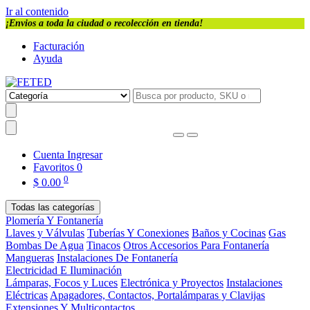
Ir al contenido
¡Envios a toda la ciudad o recolección en tienda!
Facturación
Ayuda
Cuenta
Ingresar
Favoritos
0
0
$
0.00
Todas las categorías
Plomería Y Fontanería
Llaves y Válvulas
Tuberías Y Conexiones
Baños y Cocinas
Gas
Bombas De Agua
Tinacos
Otros Accesorios Para Fontanería
Mangueras
Instalaciones De Fontanería
Electricidad E Iluminación
Lámparas, Focos y Luces
Electrónica y Proyectos
Instalaciones
Eléctricas
Apagadores, Contactos, Portalámparas y Clavijas
Extensiones Y Multicontactos