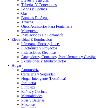
Llaves y Válvulas
Tuberías Y Conexiones
Baños y Cocinas
Gas
Bombas De Agua
Tinacos
Otros Accesorios Para Fontanería
Mangueras
Instalaciones De Fontanería
Electricidad E Iluminación
Lámparas, Focos y Luces
Electrónica y Proyectos
Instalaciones Eléctricas
Apagadores, Contactos, Portalámparas y Clavijas
Extensiones Y Multicontactos
Hogar
Automotriz
Cerrajería y Seguridad
Hogar Inteligente (Domótica)
Jardinería
Limpieza
Baños y Cocinas
Manualidades
Pilas y Baterias
Mascotas