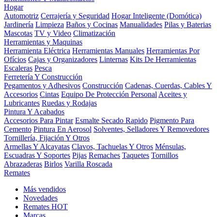
Hogar
Automotriz
Cerrajería y Seguridad
Hogar Inteligente (Domótica)
Jardinería
Limpieza
Baños y Cocinas
Manualidades
Pilas y Baterias
Mascotas
TV y Video
Climatización
Herramientas y Maquinas
Herramienta Eléctrica
Herramientas Manuales
Herramientas Por
Ofícios
Cajas y Organizadores
Linternas
Kits De Herramientas
Escaleras
Pesca
Ferretería Y Construcción
Pegamentos y Adhesivos
Construcción
Cadenas, Cuerdas, Cables Y
Accesorios
Cintas
Equipo De Protección Personal
Aceites y
Lubricantes
Ruedas y Rodajas
Pintura Y Acabados
Accesorios Para Pintar
Esmalte Secado Rapido
Pigmento Para
Cemento
Pintura En Aerosol
Solventes, Selladores Y Removedores
Tornillería, Fijación Y Otros
Armellas Y Alcayatas
Clavos, Tachuelas Y Otros
Ménsulas,
Escuadras Y Soportes
Pijas
Remaches
Taquetes
Tornillos
Abrazaderas
Birlos
Varilla Roscada
Remates
Más vendidos
Novedades
Remates
HOT
Marcas