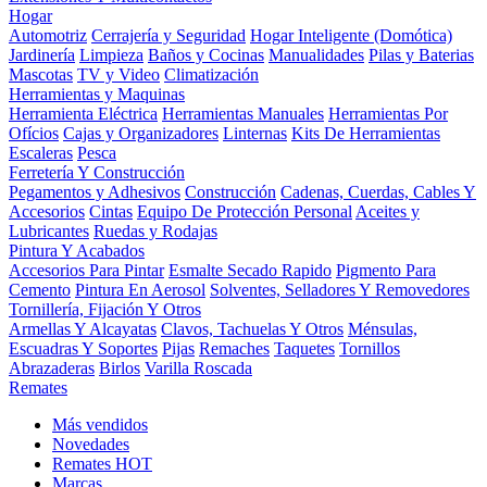
Hogar
Automotriz
Cerrajería y Seguridad
Hogar Inteligente (Domótica)
Jardinería
Limpieza
Baños y Cocinas
Manualidades
Pilas y Baterias
Mascotas
TV y Video
Climatización
Herramientas y Maquinas
Herramienta Eléctrica
Herramientas Manuales
Herramientas Por
Ofícios
Cajas y Organizadores
Linternas
Kits De Herramientas
Escaleras
Pesca
Ferretería Y Construcción
Pegamentos y Adhesivos
Construcción
Cadenas, Cuerdas, Cables Y
Accesorios
Cintas
Equipo De Protección Personal
Aceites y
Lubricantes
Ruedas y Rodajas
Pintura Y Acabados
Accesorios Para Pintar
Esmalte Secado Rapido
Pigmento Para
Cemento
Pintura En Aerosol
Solventes, Selladores Y Removedores
Tornillería, Fijación Y Otros
Armellas Y Alcayatas
Clavos, Tachuelas Y Otros
Ménsulas,
Escuadras Y Soportes
Pijas
Remaches
Taquetes
Tornillos
Abrazaderas
Birlos
Varilla Roscada
Remates
Más vendidos
Novedades
Remates
HOT
Marcas