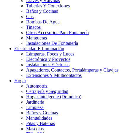
Llaves y Válvulas
Tuberías Y Conexiones
Baños y Cocinas
Gas
Bombas De Agua
Tinacos
Otros Accesorios Para Fontanería
Mangueras
Instalaciones De Fontanería
Electricidad E Iluminación
Lámparas, Focos y Luces
Electrónica y Proyectos
Instalaciones Eléctricas
Apagadores, Contactos, Portalámparas y Clavijas
Extensiones Y Multicontactos
Hogar
Automotriz
Cerrajería y Seguridad
Hogar Inteligente (Domótica)
Jardinería
Limpieza
Baños y Cocinas
Manualidades
Pilas y Baterias
Mascotas