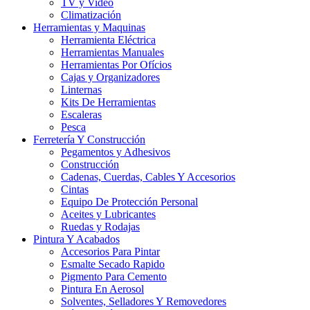
TV y Video
Climatización
Herramientas y Maquinas
Herramienta Eléctrica
Herramientas Manuales
Herramientas Por Ofícios
Cajas y Organizadores
Linternas
Kits De Herramientas
Escaleras
Pesca
Ferretería Y Construcción
Pegamentos y Adhesivos
Construcción
Cadenas, Cuerdas, Cables Y Accesorios
Cintas
Equipo De Protección Personal
Aceites y Lubricantes
Ruedas y Rodajas
Pintura Y Acabados
Accesorios Para Pintar
Esmalte Secado Rapido
Pigmento Para Cemento
Pintura En Aerosol
Solventes, Selladores Y Removedores