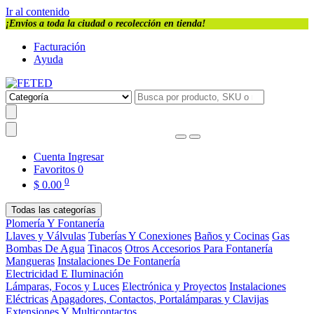
Ir al contenido
¡Envios a toda la ciudad o recolección en tienda!
Facturación
Ayuda
Cuenta
Ingresar
Favoritos
0
0
$
0.00
Todas las categorías
Plomería Y Fontanería
Llaves y Válvulas
Tuberías Y Conexiones
Baños y Cocinas
Gas
Bombas De Agua
Tinacos
Otros Accesorios Para Fontanería
Mangueras
Instalaciones De Fontanería
Electricidad E Iluminación
Lámparas, Focos y Luces
Electrónica y Proyectos
Instalaciones
Eléctricas
Apagadores, Contactos, Portalámparas y Clavijas
Extensiones Y Multicontactos