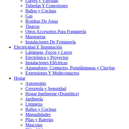
Llaves y Válvulas
Tuberías Y Conexiones
Baños y Cocinas
Gas
Bombas De Agua
Tinacos
Otros Accesorios Para Fontanería
Mangueras
Instalaciones De Fontanería
Electricidad E Iluminación
Lámparas, Focos y Luces
Electrónica y Proyectos
Instalaciones Eléctricas
Apagadores, Contactos, Portalámparas y Clavijas
Extensiones Y Multicontactos
Hogar
Automotriz
Cerrajería y Seguridad
Hogar Inteligente (Domótica)
Jardinería
Limpieza
Baños y Cocinas
Manualidades
Pilas y Baterias
Mascotas