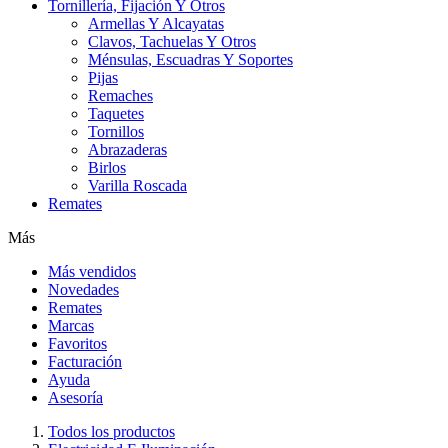
Tornillería, Fijación Y Otros
Armellas Y Alcayatas
Clavos, Tachuelas Y Otros
Ménsulas, Escuadras Y Soportes
Pijas
Remaches
Taquetes
Tornillos
Abrazaderas
Birlos
Varilla Roscada
Remates
Más
Más vendidos
Novedades
Remates
Marcas
Favoritos
Facturación
Ayuda
Asesoría
Todos los productos