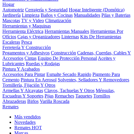
Hogar
Automotriz
Cerrajería y Seguridad
Hogar Inteligente (Domótica)
Jardinería
Limpieza
Baños y Cocinas
Manualidades
Pilas y Baterias
Mascotas
TV y Video
Climatización
Herramientas y Maquinas
Herramienta Eléctrica
Herramientas Manuales
Herramientas Por
Ofícios
Cajas y Organizadores
Linternas
Kits De Herramientas
Escaleras
Pesca
Ferretería Y Construcción
Pegamentos y Adhesivos
Construcción
Cadenas, Cuerdas, Cables Y
Accesorios
Cintas
Equipo De Protección Personal
Aceites y
Lubricantes
Ruedas y Rodajas
Pintura Y Acabados
Accesorios Para Pintar
Esmalte Secado Rapido
Pigmento Para
Cemento
Pintura En Aerosol
Solventes, Selladores Y Removedores
Tornillería, Fijación Y Otros
Armellas Y Alcayatas
Clavos, Tachuelas Y Otros
Ménsulas,
Escuadras Y Soportes
Pijas
Remaches
Taquetes
Tornillos
Abrazaderas
Birlos
Varilla Roscada
Remates
Más vendidos
Novedades
Remates
HOT
Marcas