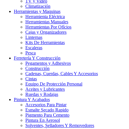
TV y Video
Climatización
Herramientas y Maquinas
Herramienta Eléctrica
Herramientas Manuales
Herramientas Por Ofícios
Cajas y Organizadores
Linternas
Kits De Herramientas
Escaleras
Pesca
Ferretería Y Construcción
Pegamentos y Adhesivos
Construcción
Cadenas, Cuerdas, Cables Y Accesorios
Cintas
Equipo De Protección Personal
Aceites y Lubricantes
Ruedas y Rodajas
Pintura Y Acabados
Accesorios Para Pintar
Esmalte Secado Rapido
Pigmento Para Cemento
Pintura En Aerosol
Solventes, Selladores Y Removedores