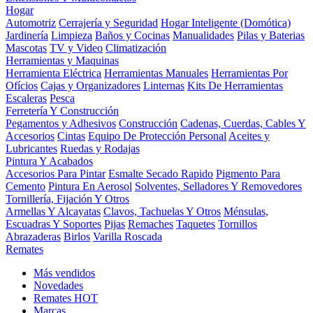
Hogar
Automotriz
Cerrajería y Seguridad
Hogar Inteligente (Domótica)
Jardinería
Limpieza
Baños y Cocinas
Manualidades
Pilas y Baterias
Mascotas
TV y Video
Climatización
Herramientas y Maquinas
Herramienta Eléctrica
Herramientas Manuales
Herramientas Por
Ofícios
Cajas y Organizadores
Linternas
Kits De Herramientas
Escaleras
Pesca
Ferretería Y Construcción
Pegamentos y Adhesivos
Construcción
Cadenas, Cuerdas, Cables Y
Accesorios
Cintas
Equipo De Protección Personal
Aceites y
Lubricantes
Ruedas y Rodajas
Pintura Y Acabados
Accesorios Para Pintar
Esmalte Secado Rapido
Pigmento Para
Cemento
Pintura En Aerosol
Solventes, Selladores Y Removedores
Tornillería, Fijación Y Otros
Armellas Y Alcayatas
Clavos, Tachuelas Y Otros
Ménsulas,
Escuadras Y Soportes
Pijas
Remaches
Taquetes
Tornillos
Abrazaderas
Birlos
Varilla Roscada
Remates
Más vendidos
Novedades
Remates
HOT
Marcas