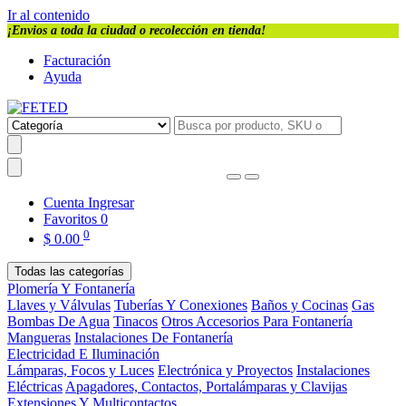
Ir al contenido
¡Envios a toda la ciudad o recolección en tienda!
Facturación
Ayuda
Cuenta
Ingresar
Favoritos
0
0
$
0.00
Todas las categorías
Plomería Y Fontanería
Llaves y Válvulas
Tuberías Y Conexiones
Baños y Cocinas
Gas
Bombas De Agua
Tinacos
Otros Accesorios Para Fontanería
Mangueras
Instalaciones De Fontanería
Electricidad E Iluminación
Lámparas, Focos y Luces
Electrónica y Proyectos
Instalaciones
Eléctricas
Apagadores, Contactos, Portalámparas y Clavijas
Extensiones Y Multicontactos