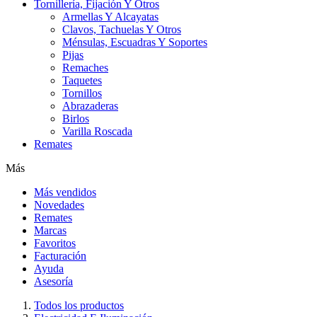
Tornillería, Fijación Y Otros
Armellas Y Alcayatas
Clavos, Tachuelas Y Otros
Ménsulas, Escuadras Y Soportes
Pijas
Remaches
Taquetes
Tornillos
Abrazaderas
Birlos
Varilla Roscada
Remates
Más
Más vendidos
Novedades
Remates
Marcas
Favoritos
Facturación
Ayuda
Asesoría
Todos los productos