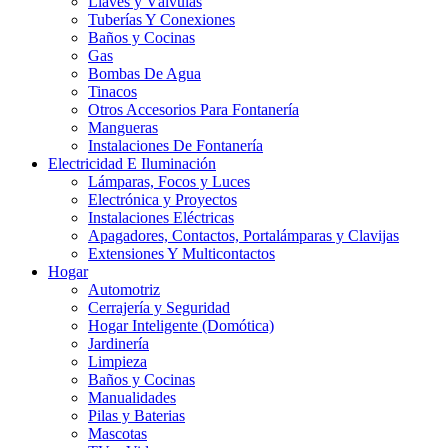
Llaves y Válvulas
Tuberías Y Conexiones
Baños y Cocinas
Gas
Bombas De Agua
Tinacos
Otros Accesorios Para Fontanería
Mangueras
Instalaciones De Fontanería
Electricidad E Iluminación
Lámparas, Focos y Luces
Electrónica y Proyectos
Instalaciones Eléctricas
Apagadores, Contactos, Portalámparas y Clavijas
Extensiones Y Multicontactos
Hogar
Automotriz
Cerrajería y Seguridad
Hogar Inteligente (Domótica)
Jardinería
Limpieza
Baños y Cocinas
Manualidades
Pilas y Baterias
Mascotas