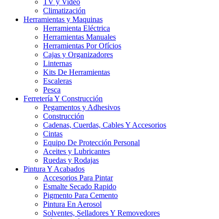
TV y Video
Climatización
Herramientas y Maquinas
Herramienta Eléctrica
Herramientas Manuales
Herramientas Por Ofícios
Cajas y Organizadores
Linternas
Kits De Herramientas
Escaleras
Pesca
Ferretería Y Construcción
Pegamentos y Adhesivos
Construcción
Cadenas, Cuerdas, Cables Y Accesorios
Cintas
Equipo De Protección Personal
Aceites y Lubricantes
Ruedas y Rodajas
Pintura Y Acabados
Accesorios Para Pintar
Esmalte Secado Rapido
Pigmento Para Cemento
Pintura En Aerosol
Solventes, Selladores Y Removedores