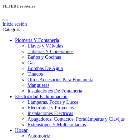
FETED Ferretería
Inicia sesión
Categorías
Plomería Y Fontanería
Llaves y Válvulas
Tuberías Y Conexiones
Baños y Cocinas
Gas
Bombas De Agua
Tinacos
Otros Accesorios Para Fontanería
Mangueras
Instalaciones De Fontanería
Electricidad E Iluminación
Lámparas, Focos y Luces
Electrónica y Proyectos
Instalaciones Eléctricas
Apagadores, Contactos, Portalámparas y Clavijas
Extensiones Y Multicontactos
Hogar
Automotriz