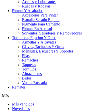
Aceites y Lubricantes
Ruedas y Rodajas
Pintura Y Acabados
Accesorios Para Pintar
Esmalte Secado Rapido
Pigmento Para Cemento
Pintura En Aerosol
Solventes, Selladores Y Removedores
Tornillería, Fijación Y Otros
Armellas Y Alcayatas
Clavos, Tachuelas Y Otros
Ménsulas, Escuadras Y Soportes
Pijas
Remaches
Taquetes
Tornillos
Abrazaderas
Birlos
Varilla Roscada
Remates
Más
Más vendidos
Novedades