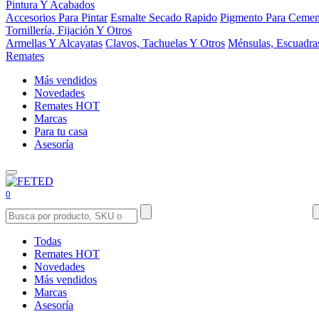
Pintura Y Acabados
Accesorios Para Pintar
Esmalte Secado Rapido
Pigmento Para Cemen
Tornillería, Fijación Y Otros
Armellas Y Alcayatas
Clavos, Tachuelas Y Otros
Ménsulas, Escuadra
Remates
Más vendidos
Novedades
Remates
HOT
Marcas
Para tu casa
Asesoría
0
Todas
Remates
HOT
Novedades
Más vendidos
Marcas
Asesoría