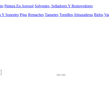
to
Pintura En Aerosol
Solventes, Selladores Y Removedores
s Y Soportes
Pijas
Remaches
Taquetes
Tornillos
Abrazaderas
Birlos
Var