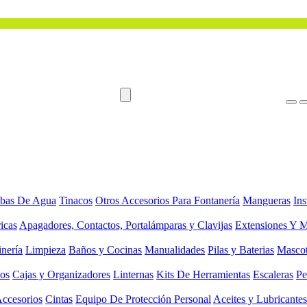
bas De Agua
Tinacos
Otros Accesorios Para Fontanería
Mangueras
Ins
ricas
Apagadores, Contactos, Portalámparas y Clavijas
Extensiones Y M
inería
Limpieza
Baños y Cocinas
Manualidades
Pilas y Baterias
Masco
ios
Cajas y Organizadores
Linternas
Kits De Herramientas
Escaleras
Pe
Accesorios
Cintas
Equipo De Protección Personal
Aceites y Lubricantes