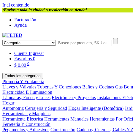
Ir al contenido
¡Envios a toda la ciudad o recolección en tienda!
Facturación
Ayuda
Cuenta
Ingresar
Favoritos
0
0
$
0.00
Todas las categorías
Plomería Y Fontanería
Llaves y Válvulas
Tuberías Y Conexiones
Baños y Cocinas
Gas
Bom
Electricidad E Iluminación
Lámparas, Focos y Luces
Electrónica y Proyectos
Instalaciones Eléct
Hogar
Automotriz
Cerrajería y Seguridad
Hogar Inteligente (Domótica)
Jard
Herramientas y Maquinas
Herramienta Eléctrica
Herramientas Manuales
Herramientas Por Ofíc
Ferretería Y Construcción
Pegamentos y Adhesivos
Construcción
Cadenas, Cuerdas, Cables Y 