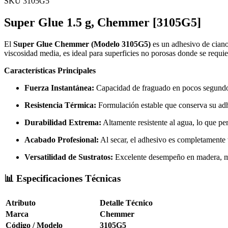
SKU 3105G5
Super Glue 1.5 g, Chemmer [3105G5]
El
Super Glue Chemmer (Modelo 3105G5)
es un adhesivo de cianoa
viscosidad media, es ideal para superficies no porosas donde se requi
Características Principales
Fuerza Instantánea:
Capacidad de fraguado en pocos segundos
Resistencia Térmica:
Formulación estable que conserva su adh
Durabilidad Extrema:
Altamente resistente al agua, lo que p
Acabado Profesional:
Al secar, el adhesivo es completamente tr
Versatilidad de Sustratos:
Excelente desempeño en madera, meta
📊 Especificaciones Técnicas
Atributo
Detalle Técnico
Marca
Chemmer
Código / Modelo
3105G5