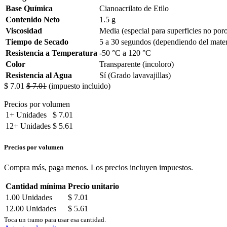
Base Química
Cianoacrilato de Etilo
Contenido Neto
1.5 g
Viscosidad
Media (especial para superficies no por
Tiempo de Secado
5 a 30 segundos (dependiendo del mater
Resistencia a Temperatura
-50 °C a 120 °C
Color
Transparente (incoloro)
Resistencia al Agua
Sí (Grado lavavajillas)
$
7.01
$
7.01
(impuesto incluido)
Precios por volumen
1+
Unidades
$
7.01
12+
Unidades
$
5.61
Precios por volumen
Compra más, paga menos. Los precios incluyen impuestos.
Cantidad mínima
Precio unitario
1.00
Unidades
$
7.01
12.00
Unidades
$
5.61
Toca un tramo para usar esa cantidad.