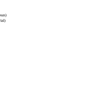
osas)
ial)