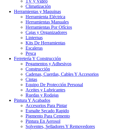
TV y Video
Climatización
Herramientas y Maquinas
Herramienta Eléctrica
Herramientas Manuales
Herramientas Por Ofícios
Cajas y Organizadores
Linternas
Kits De Herramientas
Escaleras
Pesca
Ferretería Y Construcción
Pegamentos y Adhesivos
Construcción
Cadenas, Cuerdas, Cables Y Accesorios
Cintas
Equipo De Protección Personal
Aceites y Lubricantes
Ruedas y Rodajas
Pintura Y Acabados
Accesorios Para Pintar
Esmalte Secado Rapido
Pigmento Para Cemento
Pintura En Aerosol
Solventes, Selladores Y Removedores