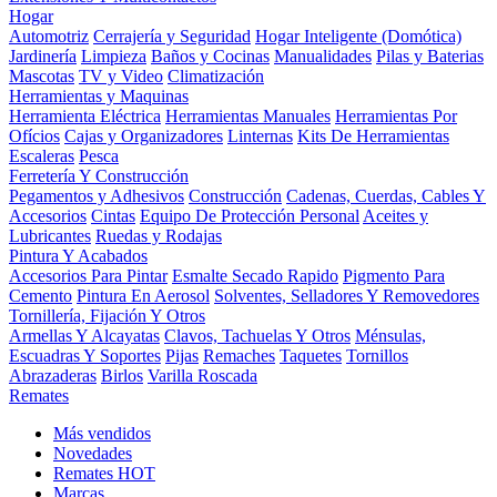
Hogar
Automotriz
Cerrajería y Seguridad
Hogar Inteligente (Domótica)
Jardinería
Limpieza
Baños y Cocinas
Manualidades
Pilas y Baterias
Mascotas
TV y Video
Climatización
Herramientas y Maquinas
Herramienta Eléctrica
Herramientas Manuales
Herramientas Por
Ofícios
Cajas y Organizadores
Linternas
Kits De Herramientas
Escaleras
Pesca
Ferretería Y Construcción
Pegamentos y Adhesivos
Construcción
Cadenas, Cuerdas, Cables Y
Accesorios
Cintas
Equipo De Protección Personal
Aceites y
Lubricantes
Ruedas y Rodajas
Pintura Y Acabados
Accesorios Para Pintar
Esmalte Secado Rapido
Pigmento Para
Cemento
Pintura En Aerosol
Solventes, Selladores Y Removedores
Tornillería, Fijación Y Otros
Armellas Y Alcayatas
Clavos, Tachuelas Y Otros
Ménsulas,
Escuadras Y Soportes
Pijas
Remaches
Taquetes
Tornillos
Abrazaderas
Birlos
Varilla Roscada
Remates
Más vendidos
Novedades
Remates
HOT
Marcas