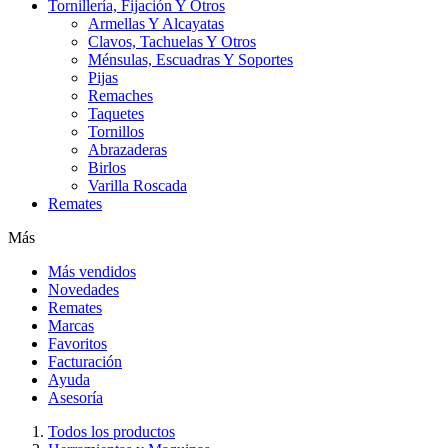
Tornillería, Fijación Y Otros
Armellas Y Alcayatas
Clavos, Tachuelas Y Otros
Ménsulas, Escuadras Y Soportes
Pijas
Remaches
Taquetes
Tornillos
Abrazaderas
Birlos
Varilla Roscada
Remates
Más
Más vendidos
Novedades
Remates
Marcas
Favoritos
Facturación
Ayuda
Asesoría
Todos los productos