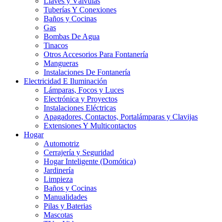
Llaves y Válvulas
Tuberías Y Conexiones
Baños y Cocinas
Gas
Bombas De Agua
Tinacos
Otros Accesorios Para Fontanería
Mangueras
Instalaciones De Fontanería
Electricidad E Iluminación
Lámparas, Focos y Luces
Electrónica y Proyectos
Instalaciones Eléctricas
Apagadores, Contactos, Portalámparas y Clavijas
Extensiones Y Multicontactos
Hogar
Automotriz
Cerrajería y Seguridad
Hogar Inteligente (Domótica)
Jardinería
Limpieza
Baños y Cocinas
Manualidades
Pilas y Baterias
Mascotas