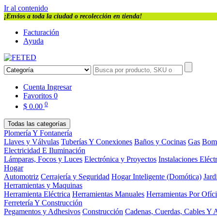
Ir al contenido
¡Envios a toda la ciudad o recolección en tienda!
Facturación
Ayuda
Cuenta
Ingresar
Favoritos
0
0
$
0.00
Todas las categorías
Plomería Y Fontanería
Llaves y Válvulas
Tuberías Y Conexiones
Baños y Cocinas
Gas
Bom
Electricidad E Iluminación
Lámparas, Focos y Luces
Electrónica y Proyectos
Instalaciones Eléct
Hogar
Automotriz
Cerrajería y Seguridad
Hogar Inteligente (Domótica)
Jard
Herramientas y Maquinas
Herramienta Eléctrica
Herramientas Manuales
Herramientas Por Ofíc
Ferretería Y Construcción
Pegamentos y Adhesivos
Construcción
Cadenas, Cuerdas, Cables Y 