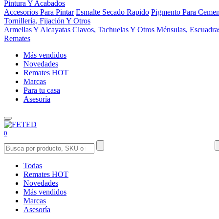
Pintura Y Acabados
Accesorios Para Pintar
Esmalte Secado Rapido
Pigmento Para Cemen
Tornillería, Fijación Y Otros
Armellas Y Alcayatas
Clavos, Tachuelas Y Otros
Ménsulas, Escuadra
Remates
Más vendidos
Novedades
Remates
HOT
Marcas
Para tu casa
Asesoría
0
Todas
Remates
HOT
Novedades
Más vendidos
Marcas
Asesoría