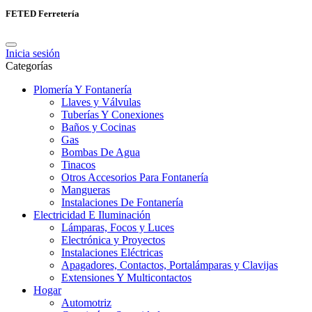
FETED Ferretería
Inicia sesión
Categorías
Plomería Y Fontanería
Llaves y Válvulas
Tuberías Y Conexiones
Baños y Cocinas
Gas
Bombas De Agua
Tinacos
Otros Accesorios Para Fontanería
Mangueras
Instalaciones De Fontanería
Electricidad E Iluminación
Lámparas, Focos y Luces
Electrónica y Proyectos
Instalaciones Eléctricas
Apagadores, Contactos, Portalámparas y Clavijas
Extensiones Y Multicontactos
Hogar
Automotriz