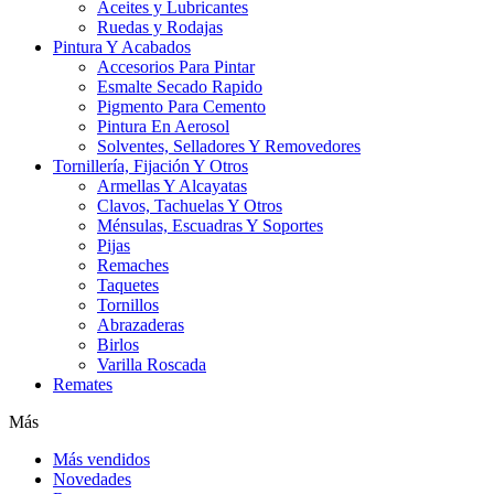
Aceites y Lubricantes
Ruedas y Rodajas
Pintura Y Acabados
Accesorios Para Pintar
Esmalte Secado Rapido
Pigmento Para Cemento
Pintura En Aerosol
Solventes, Selladores Y Removedores
Tornillería, Fijación Y Otros
Armellas Y Alcayatas
Clavos, Tachuelas Y Otros
Ménsulas, Escuadras Y Soportes
Pijas
Remaches
Taquetes
Tornillos
Abrazaderas
Birlos
Varilla Roscada
Remates
Más
Más vendidos
Novedades