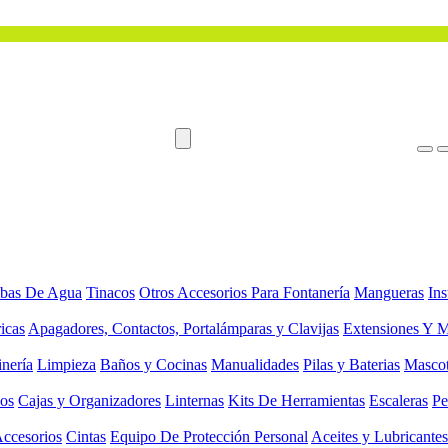
bas De Agua
Tinacos
Otros Accesorios Para Fontanería
Mangueras
Ins
ricas
Apagadores, Contactos, Portalámparas y Clavijas
Extensiones Y M
inería
Limpieza
Baños y Cocinas
Manualidades
Pilas y Baterias
Masco
ios
Cajas y Organizadores
Linternas
Kits De Herramientas
Escaleras
Pe
Accesorios
Cintas
Equipo De Protección Personal
Aceites y Lubricantes