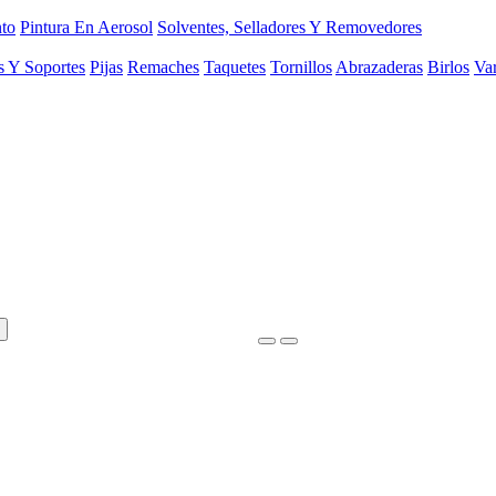
to
Pintura En Aerosol
Solventes, Selladores Y Removedores
s Y Soportes
Pijas
Remaches
Taquetes
Tornillos
Abrazaderas
Birlos
Var