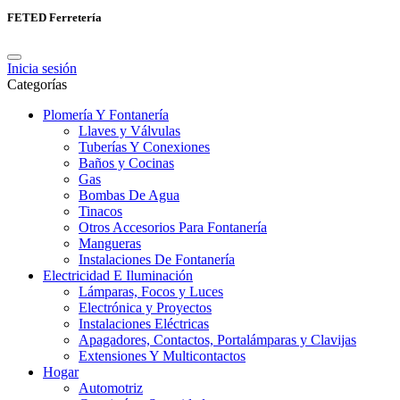
FETED Ferretería
Inicia sesión
Categorías
Plomería Y Fontanería
Llaves y Válvulas
Tuberías Y Conexiones
Baños y Cocinas
Gas
Bombas De Agua
Tinacos
Otros Accesorios Para Fontanería
Mangueras
Instalaciones De Fontanería
Electricidad E Iluminación
Lámparas, Focos y Luces
Electrónica y Proyectos
Instalaciones Eléctricas
Apagadores, Contactos, Portalámparas y Clavijas
Extensiones Y Multicontactos
Hogar
Automotriz