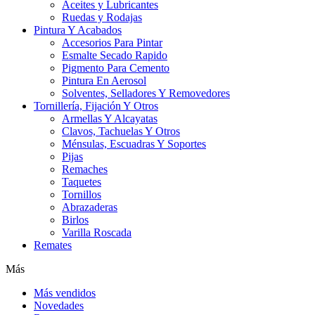
Aceites y Lubricantes
Ruedas y Rodajas
Pintura Y Acabados
Accesorios Para Pintar
Esmalte Secado Rapido
Pigmento Para Cemento
Pintura En Aerosol
Solventes, Selladores Y Removedores
Tornillería, Fijación Y Otros
Armellas Y Alcayatas
Clavos, Tachuelas Y Otros
Ménsulas, Escuadras Y Soportes
Pijas
Remaches
Taquetes
Tornillos
Abrazaderas
Birlos
Varilla Roscada
Remates
Más
Más vendidos
Novedades