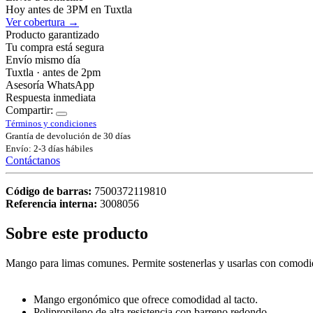
Hoy antes de 3PM en Tuxtla
Ver cobertura →
Producto garantizado
Tu compra está segura
Envío mismo día
Tuxtla · antes de 2pm
Asesoría WhatsApp
Respuesta inmediata
Compartir:
Términos y condiciones
Grantía de devolución de 30 días
Envío: 2-3 días hábiles
Contáctanos
Código de barras:
7500372119810
Referencia interna:
3008056
Sobre este producto
Mango para limas comunes. Permite sostenerlas y usarlas con comodi
Mango ergonómico que ofrece comodidad al tacto.
Polipropileno de alta resistencia con barreno redondo.