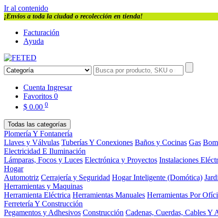
Ir al contenido
¡Envios a toda la ciudad o recolección en tienda!
Facturación
Ayuda
Cuenta
Ingresar
Favoritos
0
0
$
0.00
Todas las categorías
Plomería Y Fontanería
Llaves y Válvulas
Tuberías Y Conexiones
Baños y Cocinas
Gas
Bom
Electricidad E Iluminación
Lámparas, Focos y Luces
Electrónica y Proyectos
Instalaciones Eléct
Hogar
Automotriz
Cerrajería y Seguridad
Hogar Inteligente (Domótica)
Jard
Herramientas y Maquinas
Herramienta Eléctrica
Herramientas Manuales
Herramientas Por Ofíc
Ferretería Y Construcción
Pegamentos y Adhesivos
Construcción
Cadenas, Cuerdas, Cables Y 