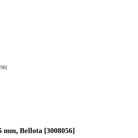
056]
5 mm, Bellota [3008056]