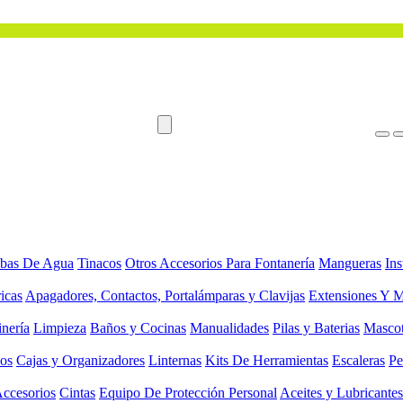
bas De Agua
Tinacos
Otros Accesorios Para Fontanería
Mangueras
Ins
ricas
Apagadores, Contactos, Portalámparas y Clavijas
Extensiones Y M
inería
Limpieza
Baños y Cocinas
Manualidades
Pilas y Baterias
Masco
ios
Cajas y Organizadores
Linternas
Kits De Herramientas
Escaleras
Pe
Accesorios
Cintas
Equipo De Protección Personal
Aceites y Lubricantes