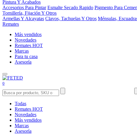
Pintura Y Acabados
Accesorios Para Pintar
Esmalte Secado Rapido
Pigmento Para Cemen
Tornillería, Fijación Y Otros
Armellas Y Alcayatas
Clavos, Tachuelas Y Otros
Ménsulas, Escuadra
Remates
Más vendidos
Novedades
Remates
HOT
Marcas
Para tu casa
Asesoría
0
Todas
Remates
HOT
Novedades
Más vendidos
Marcas
Asesoría