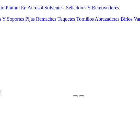
to
Pintura En Aerosol
Solventes, Selladores Y Removedores
s Y Soportes
Pijas
Remaches
Taquetes
Tornillos
Abrazaderas
Birlos
Var