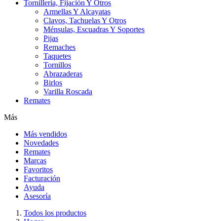
Tornillería, Fijación Y Otros
Armellas Y Alcayatas
Clavos, Tachuelas Y Otros
Ménsulas, Escuadras Y Soportes
Pijas
Remaches
Taquetes
Tornillos
Abrazaderas
Birlos
Varilla Roscada
Remates
Más
Más vendidos
Novedades
Remates
Marcas
Favoritos
Facturación
Ayuda
Asesoría
Todos los productos