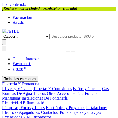
Ir al contenido
¡Envios a toda la ciudad o recolección en tienda!
Facturación
Ayuda
Cuenta
Ingresar
Favoritos
0
0
$
0.00
Todas las categorías
Plomería Y Fontanería
Llaves y Válvulas
Tuberías Y Conexiones
Baños y Cocinas
Gas
Bombas De Agua
Tinacos
Otros Accesorios Para Fontanería
Mangueras
Instalaciones De Fontanería
Electricidad E Iluminación
Lámparas, Focos y Luces
Electrónica y Proyectos
Instalaciones
Eléctricas
Apagadores, Contactos, Portalámparas y Clavijas
Extensiones Y Multicontactos