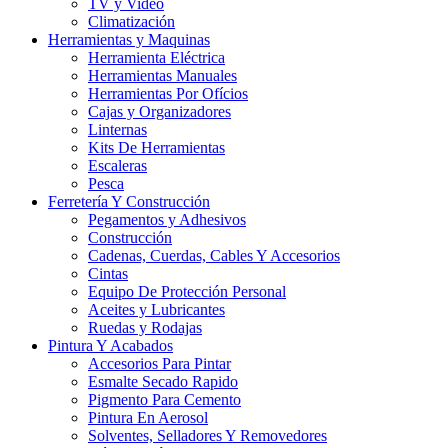
TV y Video
Climatización
Herramientas y Maquinas
Herramienta Eléctrica
Herramientas Manuales
Herramientas Por Ofícios
Cajas y Organizadores
Linternas
Kits De Herramientas
Escaleras
Pesca
Ferretería Y Construcción
Pegamentos y Adhesivos
Construcción
Cadenas, Cuerdas, Cables Y Accesorios
Cintas
Equipo De Protección Personal
Aceites y Lubricantes
Ruedas y Rodajas
Pintura Y Acabados
Accesorios Para Pintar
Esmalte Secado Rapido
Pigmento Para Cemento
Pintura En Aerosol
Solventes, Selladores Y Removedores