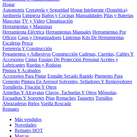
Hogar
Automotriz
Cerrajería y Seguridad
Hogar Inteligente (Domótica)
Jardinería
Limpieza
Baños y Cocinas
Manualidades
Pilas y Baterias
Mascotas
TV y Video
Climatización
Herramientas y Maquinas
Herramienta Eléctrica
Herramientas Manuales
Herramientas Por
Ofícios
Cajas y Organizadores
Linternas
Kits De Herramientas
Escaleras
Pesca
Ferretería Y Construcción
Pegamentos y Adhesivos
Construcción
Cadenas, Cuerdas, Cables Y
Accesorios
Cintas
Equipo De Protección Personal
Aceites y
Lubricantes
Ruedas y Rodajas
Pintura Y Acabados
Accesorios Para Pintar
Esmalte Secado Rapido
Pigmento Para
Cemento
Pintura En Aerosol
Solventes, Selladores Y Removedores
Tornillería, Fijación Y Otros
Armellas Y Alcayatas
Clavos, Tachuelas Y Otros
Ménsulas,
Escuadras Y Soportes
Pijas
Remaches
Taquetes
Tornillos
Abrazaderas
Birlos
Varilla Roscada
Remates
Más vendidos
Novedades
Remates
HOT
Marcas