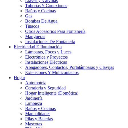
Llaves y Válvulas
Tuberías Y Conexiones
Baños y Cocinas
Gas
Bombas De Agua
Tinacos
Otros Accesorios Para Fontanería
Mangueras
Instalaciones De Fontanería
Electricidad E Iluminación
Lámparas, Focos y Luces
Electrónica y Proyectos
Instalaciones Eléctricas
Apagadores, Contactos, Portalámparas y Clavijas
Extensiones Y Multicontactos
Hogar
Automotriz
Cerrajería y Seguridad
Hogar Inteligente (Domótica)
Jardinería
Limpieza
Baños y Cocinas
Manualidades
Pilas y Baterias
Mascotas