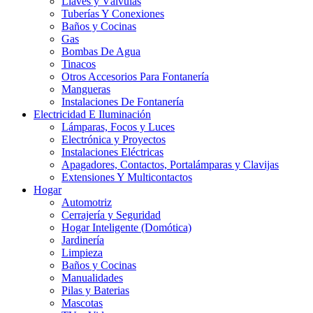
Llaves y Válvulas
Tuberías Y Conexiones
Baños y Cocinas
Gas
Bombas De Agua
Tinacos
Otros Accesorios Para Fontanería
Mangueras
Instalaciones De Fontanería
Electricidad E Iluminación
Lámparas, Focos y Luces
Electrónica y Proyectos
Instalaciones Eléctricas
Apagadores, Contactos, Portalámparas y Clavijas
Extensiones Y Multicontactos
Hogar
Automotriz
Cerrajería y Seguridad
Hogar Inteligente (Domótica)
Jardinería
Limpieza
Baños y Cocinas
Manualidades
Pilas y Baterias
Mascotas