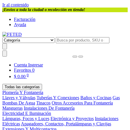
Ir al contenido
¡Envios a toda la ciudad o recolección en tienda!
Facturación
Ayuda
Cuenta
Ingresar
Favoritos
0
0
$
0.00
Todas las categorías
Plomería Y Fontanería
Llaves y Válvulas
Tuberías Y Conexiones
Baños y Cocinas
Gas
Bombas De Agua
Tinacos
Otros Accesorios Para Fontanería
Mangueras
Instalaciones De Fontanería
Electricidad E Iluminación
Lámparas, Focos y Luces
Electrónica y Proyectos
Instalaciones
Eléctricas
Apagadores, Contactos, Portalámparas y Clavijas
Extensiones Y Multicontactos