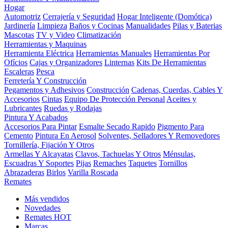
Hogar
Automotriz
Cerrajería y Seguridad
Hogar Inteligente (Domótica)
Jardinería
Limpieza
Baños y Cocinas
Manualidades
Pilas y Baterias
Mascotas
TV y Video
Climatización
Herramientas y Maquinas
Herramienta Eléctrica
Herramientas Manuales
Herramientas Por
Ofícios
Cajas y Organizadores
Linternas
Kits De Herramientas
Escaleras
Pesca
Ferretería Y Construcción
Pegamentos y Adhesivos
Construcción
Cadenas, Cuerdas, Cables Y
Accesorios
Cintas
Equipo De Protección Personal
Aceites y
Lubricantes
Ruedas y Rodajas
Pintura Y Acabados
Accesorios Para Pintar
Esmalte Secado Rapido
Pigmento Para
Cemento
Pintura En Aerosol
Solventes, Selladores Y Removedores
Tornillería, Fijación Y Otros
Armellas Y Alcayatas
Clavos, Tachuelas Y Otros
Ménsulas,
Escuadras Y Soportes
Pijas
Remaches
Taquetes
Tornillos
Abrazaderas
Birlos
Varilla Roscada
Remates
Más vendidos
Novedades
Remates
HOT
Marcas