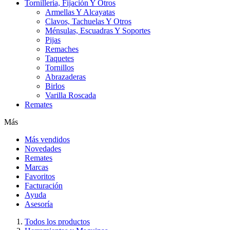
Tornillería, Fijación Y Otros
Armellas Y Alcayatas
Clavos, Tachuelas Y Otros
Ménsulas, Escuadras Y Soportes
Pijas
Remaches
Taquetes
Tornillos
Abrazaderas
Birlos
Varilla Roscada
Remates
Más
Más vendidos
Novedades
Remates
Marcas
Favoritos
Facturación
Ayuda
Asesoría
Todos los productos