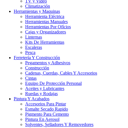
TV y Video
Climatización
Herramientas y Maquinas
Herramienta Eléctrica
Herramientas Manuales
Herramientas Por Ofícios
Cajas y Organizadores
Linternas
Kits De Herramientas
Escaleras
Pesca
Ferretería Y Construcción
Pegamentos y Adhesivos
Construcción
Cadenas, Cuerdas, Cables Y Accesorios
Cintas
Equipo De Protección Personal
Aceites y Lubricantes
Ruedas y Rodajas
Pintura Y Acabados
Accesorios Para Pintar
Esmalte Secado Rapido
Pigmento Para Cemento
Pintura En Aerosol
Solventes, Selladores Y Removedores