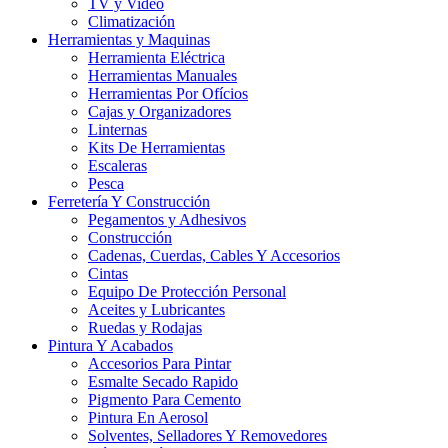
TV y Video
Climatización
Herramientas y Maquinas
Herramienta Eléctrica
Herramientas Manuales
Herramientas Por Ofícios
Cajas y Organizadores
Linternas
Kits De Herramientas
Escaleras
Pesca
Ferretería Y Construcción
Pegamentos y Adhesivos
Construcción
Cadenas, Cuerdas, Cables Y Accesorios
Cintas
Equipo De Protección Personal
Aceites y Lubricantes
Ruedas y Rodajas
Pintura Y Acabados
Accesorios Para Pintar
Esmalte Secado Rapido
Pigmento Para Cemento
Pintura En Aerosol
Solventes, Selladores Y Removedores