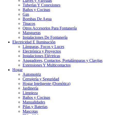
Llaves y Válvulas
Tuberías Y Conexiones
Baños y Cocinas
Gas
Bombas De Agua
Tinacos
Otros Accesorios Para Fontanería
Mangueras
Instalaciones De Fontanería
Electricidad E Iluminación
Lámparas, Focos y Luces
Electrónica y Proyectos
Instalaciones Eléctricas
Apagadores, Contactos, Portalámparas y Clavijas
Extensiones Y Multicontactos
Hogar
Automotriz
Cerrajería y Seguridad
Hogar Inteligente (Domótica)
Jardinería
Limpieza
Baños y Cocinas
Manualidades
Pilas y Baterias
Mascotas