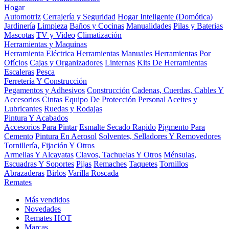
Hogar
Automotriz
Cerrajería y Seguridad
Hogar Inteligente (Domótica)
Jardinería
Limpieza
Baños y Cocinas
Manualidades
Pilas y Baterias
Mascotas
TV y Video
Climatización
Herramientas y Maquinas
Herramienta Eléctrica
Herramientas Manuales
Herramientas Por
Ofícios
Cajas y Organizadores
Linternas
Kits De Herramientas
Escaleras
Pesca
Ferretería Y Construcción
Pegamentos y Adhesivos
Construcción
Cadenas, Cuerdas, Cables Y
Accesorios
Cintas
Equipo De Protección Personal
Aceites y
Lubricantes
Ruedas y Rodajas
Pintura Y Acabados
Accesorios Para Pintar
Esmalte Secado Rapido
Pigmento Para
Cemento
Pintura En Aerosol
Solventes, Selladores Y Removedores
Tornillería, Fijación Y Otros
Armellas Y Alcayatas
Clavos, Tachuelas Y Otros
Ménsulas,
Escuadras Y Soportes
Pijas
Remaches
Taquetes
Tornillos
Abrazaderas
Birlos
Varilla Roscada
Remates
Más vendidos
Novedades
Remates
HOT
Marcas