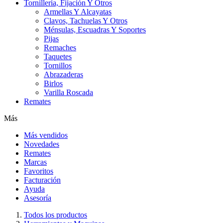
Tornillería, Fijación Y Otros
Armellas Y Alcayatas
Clavos, Tachuelas Y Otros
Ménsulas, Escuadras Y Soportes
Pijas
Remaches
Taquetes
Tornillos
Abrazaderas
Birlos
Varilla Roscada
Remates
Más
Más vendidos
Novedades
Remates
Marcas
Favoritos
Facturación
Ayuda
Asesoría
Todos los productos