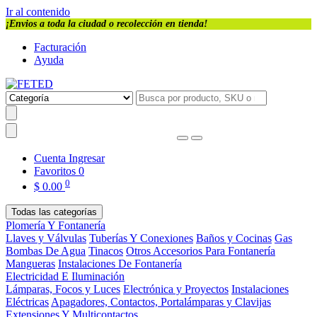
Ir al contenido
¡Envios a toda la ciudad o recolección en tienda!
Facturación
Ayuda
Cuenta
Ingresar
Favoritos
0
0
$
0.00
Todas las categorías
Plomería Y Fontanería
Llaves y Válvulas
Tuberías Y Conexiones
Baños y Cocinas
Gas
Bombas De Agua
Tinacos
Otros Accesorios Para Fontanería
Mangueras
Instalaciones De Fontanería
Electricidad E Iluminación
Lámparas, Focos y Luces
Electrónica y Proyectos
Instalaciones
Eléctricas
Apagadores, Contactos, Portalámparas y Clavijas
Extensiones Y Multicontactos