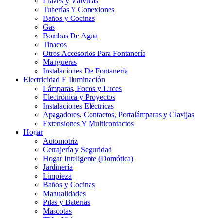
Llaves y Válvulas
Tuberías Y Conexiones
Baños y Cocinas
Gas
Bombas De Agua
Tinacos
Otros Accesorios Para Fontanería
Mangueras
Instalaciones De Fontanería
Electricidad E Iluminación
Lámparas, Focos y Luces
Electrónica y Proyectos
Instalaciones Eléctricas
Apagadores, Contactos, Portalámparas y Clavijas
Extensiones Y Multicontactos
Hogar
Automotriz
Cerrajería y Seguridad
Hogar Inteligente (Domótica)
Jardinería
Limpieza
Baños y Cocinas
Manualidades
Pilas y Baterias
Mascotas