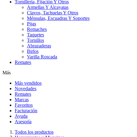
Tornillería, Fijación Y Otros
Armellas Y Alcayatas
Clavos, Tachuelas Y Otros
Ménsulas, Escuadras Y Soportes
Pijas
Remaches
Taquetes
Tornillos
Abrazaderas
Birlos
Varilla Roscada
Remates
Más
Más vendidos
Novedades
Remates
Marcas
Favoritos
Facturación
Ayuda
Asesoría
Todos los productos