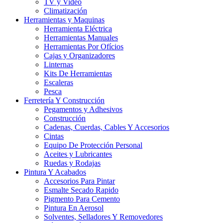
TV y Video
Climatización
Herramientas y Maquinas
Herramienta Eléctrica
Herramientas Manuales
Herramientas Por Ofícios
Cajas y Organizadores
Linternas
Kits De Herramientas
Escaleras
Pesca
Ferretería Y Construcción
Pegamentos y Adhesivos
Construcción
Cadenas, Cuerdas, Cables Y Accesorios
Cintas
Equipo De Protección Personal
Aceites y Lubricantes
Ruedas y Rodajas
Pintura Y Acabados
Accesorios Para Pintar
Esmalte Secado Rapido
Pigmento Para Cemento
Pintura En Aerosol
Solventes, Selladores Y Removedores