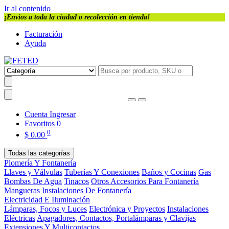
Ir al contenido
¡Envios a toda la ciudad o recolección en tienda!
Facturación
Ayuda
Cuenta
Ingresar
Favoritos
0
0
$
0.00
Todas las categorías
Plomería Y Fontanería
Llaves y Válvulas
Tuberías Y Conexiones
Baños y Cocinas
Gas
Bombas De Agua
Tinacos
Otros Accesorios Para Fontanería
Mangueras
Instalaciones De Fontanería
Electricidad E Iluminación
Lámparas, Focos y Luces
Electrónica y Proyectos
Instalaciones
Eléctricas
Apagadores, Contactos, Portalámparas y Clavijas
Extensiones Y Multicontactos