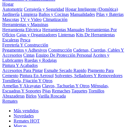
Hogar
Automotriz
Cerrajería y Seguridad
Hogar Inteligente (Domótica)
Jardinería
Limpieza
Baños y Cocinas
Manualidades
Pilas y Baterias
Mascotas
TV y Video
Climatización
Herramientas y Maquinas
Herramienta Eléctrica
Herramientas Manuales
Herramientas Por
Ofícios
Cajas y Organizadores
Linternas
Kits De Herramientas
Escaleras
Pesca
Ferretería Y Construcción
Pegamentos y Adhesivos
Construcción
Cadenas, Cuerdas, Cables Y
Accesorios
Cintas
Equipo De Protección Personal
Aceites y
Lubricantes
Ruedas y Rodajas
Pintura Y Acabados
Accesorios Para Pintar
Esmalte Secado Rapido
Pigmento Para
Cemento
Pintura En Aerosol
Solventes, Selladores Y Removedores
Tornillería, Fijación Y Otros
Armellas Y Alcayatas
Clavos, Tachuelas Y Otros
Ménsulas,
Escuadras Y Soportes
Pijas
Remaches
Taquetes
Tornillos
Abrazaderas
Birlos
Varilla Roscada
Remates
Más vendidos
Novedades
Remates
HOT
Marcas