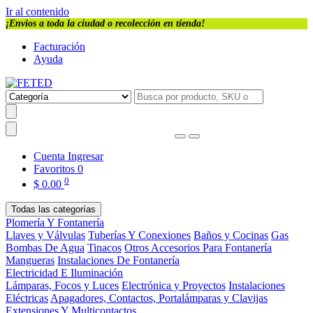
Ir al contenido
¡Envios a toda la ciudad o recolección en tienda!
Facturación
Ayuda
Cuenta
Ingresar
Favoritos
0
0
$
0.00
Todas las categorías
Plomería Y Fontanería
Llaves y Válvulas
Tuberías Y Conexiones
Baños y Cocinas
Gas
Bombas De Agua
Tinacos
Otros Accesorios Para Fontanería
Mangueras
Instalaciones De Fontanería
Electricidad E Iluminación
Lámparas, Focos y Luces
Electrónica y Proyectos
Instalaciones
Eléctricas
Apagadores, Contactos, Portalámparas y Clavijas
Extensiones Y Multicontactos