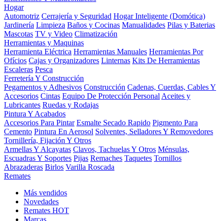
Hogar
Automotriz
Cerrajería y Seguridad
Hogar Inteligente (Domótica)
Jardinería
Limpieza
Baños y Cocinas
Manualidades
Pilas y Baterias
Mascotas
TV y Video
Climatización
Herramientas y Maquinas
Herramienta Eléctrica
Herramientas Manuales
Herramientas Por
Ofícios
Cajas y Organizadores
Linternas
Kits De Herramientas
Escaleras
Pesca
Ferretería Y Construcción
Pegamentos y Adhesivos
Construcción
Cadenas, Cuerdas, Cables Y
Accesorios
Cintas
Equipo De Protección Personal
Aceites y
Lubricantes
Ruedas y Rodajas
Pintura Y Acabados
Accesorios Para Pintar
Esmalte Secado Rapido
Pigmento Para
Cemento
Pintura En Aerosol
Solventes, Selladores Y Removedores
Tornillería, Fijación Y Otros
Armellas Y Alcayatas
Clavos, Tachuelas Y Otros
Ménsulas,
Escuadras Y Soportes
Pijas
Remaches
Taquetes
Tornillos
Abrazaderas
Birlos
Varilla Roscada
Remates
Más vendidos
Novedades
Remates
HOT
Marcas