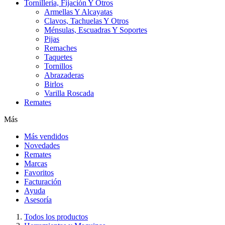
Tornillería, Fijación Y Otros
Armellas Y Alcayatas
Clavos, Tachuelas Y Otros
Ménsulas, Escuadras Y Soportes
Pijas
Remaches
Taquetes
Tornillos
Abrazaderas
Birlos
Varilla Roscada
Remates
Más
Más vendidos
Novedades
Remates
Marcas
Favoritos
Facturación
Ayuda
Asesoría
Todos los productos