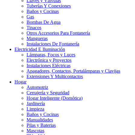
Llaves y Válvulas
Tuberías Y Conexiones
Baños y Cocinas
Gas
Bombas De Agua
Tinacos
Otros Accesorios Para Fontanería
Mangueras
Instalaciones De Fontanería
Electricidad E Iluminación
Lámparas, Focos y Luces
Electrónica y Proyectos
Instalaciones Eléctricas
Apagadores, Contactos, Portalámparas y Clavijas
Extensiones Y Multicontactos
Hogar
Automotriz
Cerrajería y Seguridad
Hogar Inteligente (Domótica)
Jardinería
Limpieza
Baños y Cocinas
Manualidades
Pilas y Baterias
Mascotas