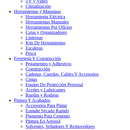
TV y Video
Climatización
Herramientas y Maquinas
Herramienta Eléctrica
Herramientas Manuales
Herramientas Por Ofícios
Cajas y Organizadores
Linternas
Kits De Herramientas
Escaleras
Pesca
Ferretería Y Construcción
Pegamentos y Adhesivos
Construcción
Cadenas, Cuerdas, Cables Y Accesorios
Cintas
Equipo De Protección Personal
Aceites y Lubricantes
Ruedas y Rodajas
Pintura Y Acabados
Accesorios Para Pintar
Esmalte Secado Rapido
Pigmento Para Cemento
Pintura En Aerosol
Solventes, Selladores Y Removedores