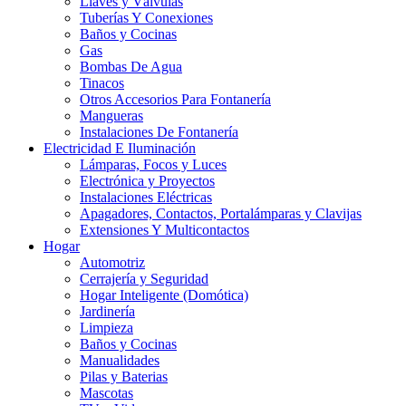
Llaves y Válvulas
Tuberías Y Conexiones
Baños y Cocinas
Gas
Bombas De Agua
Tinacos
Otros Accesorios Para Fontanería
Mangueras
Instalaciones De Fontanería
Electricidad E Iluminación
Lámparas, Focos y Luces
Electrónica y Proyectos
Instalaciones Eléctricas
Apagadores, Contactos, Portalámparas y Clavijas
Extensiones Y Multicontactos
Hogar
Automotriz
Cerrajería y Seguridad
Hogar Inteligente (Domótica)
Jardinería
Limpieza
Baños y Cocinas
Manualidades
Pilas y Baterias
Mascotas