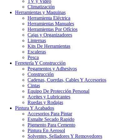
TV y Video
Climatización
Herramientas y Maquinas
Herramienta Eléctrica
Herramientas Manuales
Herramientas Por Ofícios
Cajas y Organizadores
Linternas
Kits De Herramientas
Escaleras
Pesca
Ferretería Y Construcción
Pegamentos y Adhesivos
Construcción
Cadenas, Cuerdas, Cables Y Accesorios
Cintas
Equipo De Protección Personal
Aceites y Lubricantes
Ruedas y Rodajas
Pintura Y Acabados
Accesorios Para Pintar
Esmalte Secado Rapido
Pigmento Para Cemento
Pintura En Aerosol
Solventes, Selladores Y Removedores