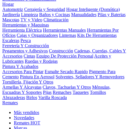
Hogar
Automotriz
Cerrajería y Seguridad
Hogar Inteligente (Domótica)
Jardinería
Limpieza
Baños y Cocinas
Manualidades
Pilas y Baterias
Mascotas
TV y Video
Climatización
Herramientas y Maquinas
Herramienta Eléctrica
Herramientas Manuales
Herramientas Por
Ofícios
Cajas y Organizadores
Linternas
Kits De Herramientas
Escaleras
Pesca
Ferretería Y Construcción
Pegamentos y Adhesivos
Construcción
Cadenas, Cuerdas, Cables Y
Accesorios
Cintas
Equipo De Protección Personal
Aceites y
Lubricantes
Ruedas y Rodajas
Pintura Y Acabados
Accesorios Para Pintar
Esmalte Secado Rapido
Pigmento Para
Cemento
Pintura En Aerosol
Solventes, Selladores Y Removedores
Tornillería, Fijación Y Otros
Armellas Y Alcayatas
Clavos, Tachuelas Y Otros
Ménsulas,
Escuadras Y Soportes
Pijas
Remaches
Taquetes
Tornillos
Abrazaderas
Birlos
Varilla Roscada
Remates
Más vendidos
Novedades
Remates
HOT
Marcas