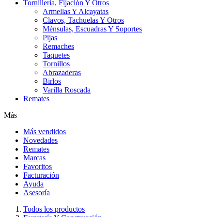
Tornillería, Fijación Y Otros
Armellas Y Alcayatas
Clavos, Tachuelas Y Otros
Ménsulas, Escuadras Y Soportes
Pijas
Remaches
Taquetes
Tornillos
Abrazaderas
Birlos
Varilla Roscada
Remates
Más
Más vendidos
Novedades
Remates
Marcas
Favoritos
Facturación
Ayuda
Asesoría
Todos los productos