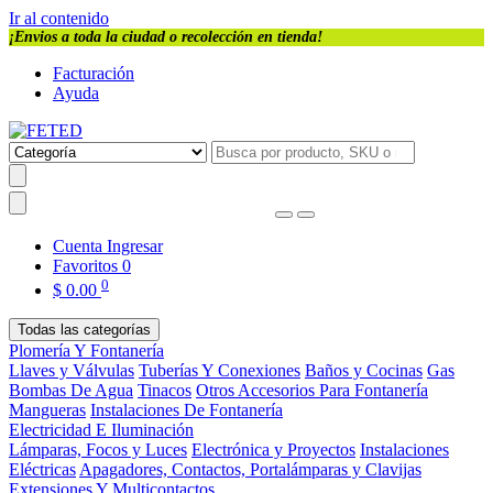
Ir al contenido
¡Envios a toda la ciudad o recolección en tienda!
Facturación
Ayuda
Cuenta
Ingresar
Favoritos
0
0
$
0.00
Todas las categorías
Plomería Y Fontanería
Llaves y Válvulas
Tuberías Y Conexiones
Baños y Cocinas
Gas
Bombas De Agua
Tinacos
Otros Accesorios Para Fontanería
Mangueras
Instalaciones De Fontanería
Electricidad E Iluminación
Lámparas, Focos y Luces
Electrónica y Proyectos
Instalaciones
Eléctricas
Apagadores, Contactos, Portalámparas y Clavijas
Extensiones Y Multicontactos