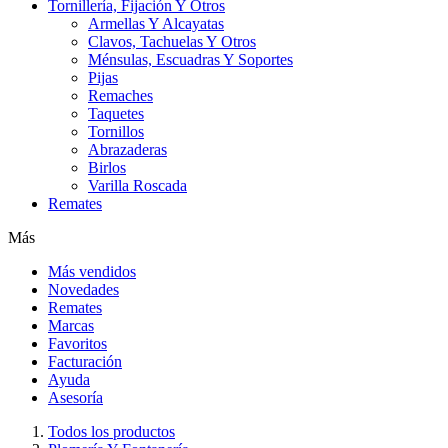
Tornillería, Fijación Y Otros
Armellas Y Alcayatas
Clavos, Tachuelas Y Otros
Ménsulas, Escuadras Y Soportes
Pijas
Remaches
Taquetes
Tornillos
Abrazaderas
Birlos
Varilla Roscada
Remates
Más
Más vendidos
Novedades
Remates
Marcas
Favoritos
Facturación
Ayuda
Asesoría
Todos los productos