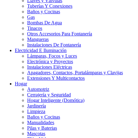
Llaves y Válvulas
Tuberías Y Conexiones
Baños y Cocinas
Gas
Bombas De Agua
Tinacos
Otros Accesorios Para Fontanería
Mangueras
Instalaciones De Fontanería
Electricidad E Iluminación
Lámparas, Focos y Luces
Electrónica y Proyectos
Instalaciones Eléctricas
Apagadores, Contactos, Portalámparas y Clavijas
Extensiones Y Multicontactos
Hogar
Automotriz
Cerrajería y Seguridad
Hogar Inteligente (Domótica)
Jardinería
Limpieza
Baños y Cocinas
Manualidades
Pilas y Baterias
Mascotas