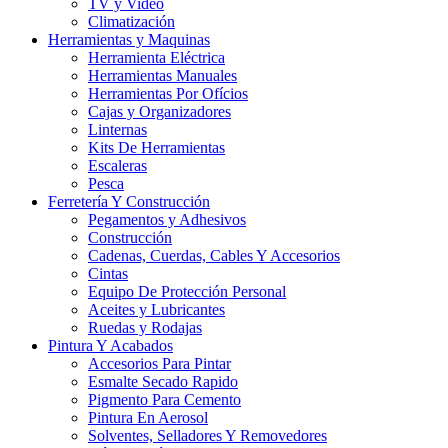
TV y Video
Climatización
Herramientas y Maquinas
Herramienta Eléctrica
Herramientas Manuales
Herramientas Por Ofícios
Cajas y Organizadores
Linternas
Kits De Herramientas
Escaleras
Pesca
Ferretería Y Construcción
Pegamentos y Adhesivos
Construcción
Cadenas, Cuerdas, Cables Y Accesorios
Cintas
Equipo De Protección Personal
Aceites y Lubricantes
Ruedas y Rodajas
Pintura Y Acabados
Accesorios Para Pintar
Esmalte Secado Rapido
Pigmento Para Cemento
Pintura En Aerosol
Solventes, Selladores Y Removedores