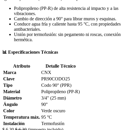
Polipropileno (PP-R) de alta resistencia al impacto y a las
vibraciones.
Cambio de dirección a 90° para librar muros y esquinas.
Conduce agua fría y caliente hasta 95 °C, con propiedades
antibacteriales.
Unión por termofusión: sin pegamento ni roscas, conexión
hermética.
📊 Especificaciones Técnicas
Atributo
Detalle Técnico
Marca
CNX
Clave
PR90CODO25
Tipo
Codo 90° (PPR)
Material
Polipropileno (PP-R)
Diámetro
3/4" (25 mm)
Ángulo
90°
Color
Verde oscuro
Temperatura máx.
95 °C
Instalación
Termofusión
$
6.30
$
6.30
(impuesto incluido)