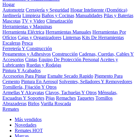
Hogar
Automotriz
Cerrajería y Seguridad
Hogar Inteligente (Domótica)
Jardinería
Limpieza
Baños y Cocinas
Manualidades
Pilas y Baterias
Mascotas
TV y Video
Climatización
Herramientas y Maquinas
Herramienta Eléctrica
Herramientas Manuales
Herramientas Por
Ofícios
Cajas y Organizadores
Linternas
Kits De Herramientas
Escaleras
Pesca
Ferretería Y Construcción
Pegamentos y Adhesivos
Construcción
Cadenas, Cuerdas, Cables Y
Accesorios
Cintas
Equipo De Protección Personal
Aceites y
Lubricantes
Ruedas y Rodajas
Pintura Y Acabados
Accesorios Para Pintar
Esmalte Secado Rapido
Pigmento Para
Cemento
Pintura En Aerosol
Solventes, Selladores Y Removedores
Tornillería, Fijación Y Otros
Armellas Y Alcayatas
Clavos, Tachuelas Y Otros
Ménsulas,
Escuadras Y Soportes
Pijas
Remaches
Taquetes
Tornillos
Abrazaderas
Birlos
Varilla Roscada
Remates
Más vendidos
Novedades
Remates
HOT
Marcas