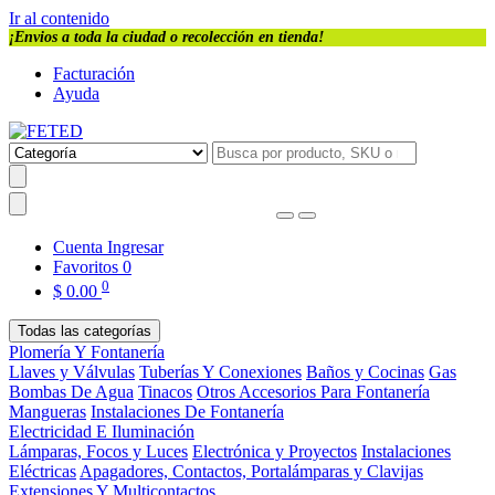
Ir al contenido
¡Envios a toda la ciudad o recolección en tienda!
Facturación
Ayuda
Cuenta
Ingresar
Favoritos
0
0
$
0.00
Todas las categorías
Plomería Y Fontanería
Llaves y Válvulas
Tuberías Y Conexiones
Baños y Cocinas
Gas
Bombas De Agua
Tinacos
Otros Accesorios Para Fontanería
Mangueras
Instalaciones De Fontanería
Electricidad E Iluminación
Lámparas, Focos y Luces
Electrónica y Proyectos
Instalaciones
Eléctricas
Apagadores, Contactos, Portalámparas y Clavijas
Extensiones Y Multicontactos