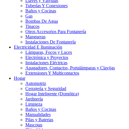
Llaves y Válvulas
Tuberías Y Conexiones
Baños y Cocinas
Gas
Bombas De Agua
Tinacos
Otros Accesorios Para Fontanería
Mangueras
Instalaciones De Fontanería
Electricidad E Iluminación
Lámparas, Focos y Luces
Electrónica y Proyectos
Instalaciones Eléctricas
Apagadores, Contactos, Portalámparas y Clavijas
Extensiones Y Multicontactos
Hogar
Automotriz
Cerrajería y Seguridad
Hogar Inteligente (Domótica)
Jardinería
Limpieza
Baños y Cocinas
Manualidades
Pilas y Baterias
Mascotas