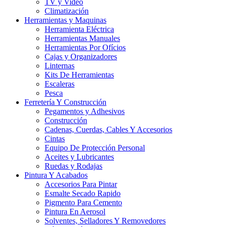
TV y Video
Climatización
Herramientas y Maquinas
Herramienta Eléctrica
Herramientas Manuales
Herramientas Por Ofícios
Cajas y Organizadores
Linternas
Kits De Herramientas
Escaleras
Pesca
Ferretería Y Construcción
Pegamentos y Adhesivos
Construcción
Cadenas, Cuerdas, Cables Y Accesorios
Cintas
Equipo De Protección Personal
Aceites y Lubricantes
Ruedas y Rodajas
Pintura Y Acabados
Accesorios Para Pintar
Esmalte Secado Rapido
Pigmento Para Cemento
Pintura En Aerosol
Solventes, Selladores Y Removedores