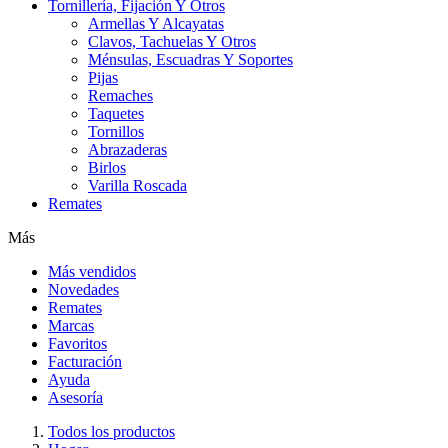
Tornillería, Fijación Y Otros
Armellas Y Alcayatas
Clavos, Tachuelas Y Otros
Ménsulas, Escuadras Y Soportes
Pijas
Remaches
Taquetes
Tornillos
Abrazaderas
Birlos
Varilla Roscada
Remates
Más
Más vendidos
Novedades
Remates
Marcas
Favoritos
Facturación
Ayuda
Asesoría
Todos los productos