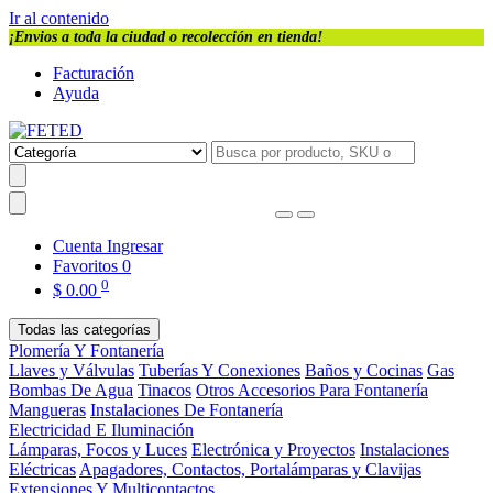
Ir al contenido
¡Envios a toda la ciudad o recolección en tienda!
Facturación
Ayuda
Cuenta
Ingresar
Favoritos
0
0
$
0.00
Todas las categorías
Plomería Y Fontanería
Llaves y Válvulas
Tuberías Y Conexiones
Baños y Cocinas
Gas
Bombas De Agua
Tinacos
Otros Accesorios Para Fontanería
Mangueras
Instalaciones De Fontanería
Electricidad E Iluminación
Lámparas, Focos y Luces
Electrónica y Proyectos
Instalaciones
Eléctricas
Apagadores, Contactos, Portalámparas y Clavijas
Extensiones Y Multicontactos