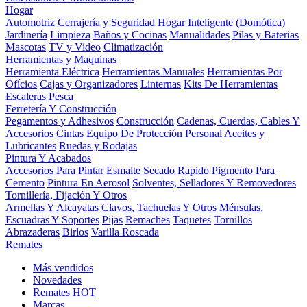
Hogar
Automotriz
Cerrajería y Seguridad
Hogar Inteligente (Domótica)
Jardinería
Limpieza
Baños y Cocinas
Manualidades
Pilas y Baterias
Mascotas
TV y Video
Climatización
Herramientas y Maquinas
Herramienta Eléctrica
Herramientas Manuales
Herramientas Por
Ofícios
Cajas y Organizadores
Linternas
Kits De Herramientas
Escaleras
Pesca
Ferretería Y Construcción
Pegamentos y Adhesivos
Construcción
Cadenas, Cuerdas, Cables Y
Accesorios
Cintas
Equipo De Protección Personal
Aceites y
Lubricantes
Ruedas y Rodajas
Pintura Y Acabados
Accesorios Para Pintar
Esmalte Secado Rapido
Pigmento Para
Cemento
Pintura En Aerosol
Solventes, Selladores Y Removedores
Tornillería, Fijación Y Otros
Armellas Y Alcayatas
Clavos, Tachuelas Y Otros
Ménsulas,
Escuadras Y Soportes
Pijas
Remaches
Taquetes
Tornillos
Abrazaderas
Birlos
Varilla Roscada
Remates
Más vendidos
Novedades
Remates
HOT
Marcas