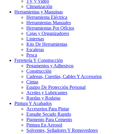
TV y Video
Climatización
Herramientas y Maquinas
Herramienta Eléctrica
Herramientas Manuales
Herramientas Por Ofícios
Cajas y Organizadores
Linternas
Kits De Herramientas
Escaleras
Pesca
Ferretería Y Construcción
Pegamentos y Adhesivos
Construcción
Cadenas, Cuerdas, Cables Y Accesorios
Cintas
Equipo De Protección Personal
Aceites y Lubricantes
Ruedas y Rodajas
Pintura Y Acabados
Accesorios Para Pintar
Esmalte Secado Rapido
Pigmento Para Cemento
Pintura En Aerosol
Solventes, Selladores Y Removedores