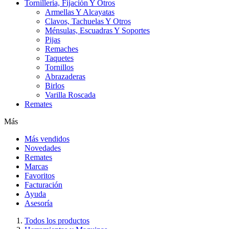
Tornillería, Fijación Y Otros
Armellas Y Alcayatas
Clavos, Tachuelas Y Otros
Ménsulas, Escuadras Y Soportes
Pijas
Remaches
Taquetes
Tornillos
Abrazaderas
Birlos
Varilla Roscada
Remates
Más
Más vendidos
Novedades
Remates
Marcas
Favoritos
Facturación
Ayuda
Asesoría
Todos los productos