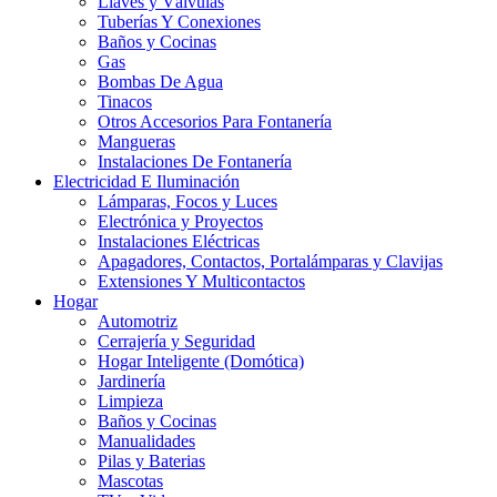
Llaves y Válvulas
Tuberías Y Conexiones
Baños y Cocinas
Gas
Bombas De Agua
Tinacos
Otros Accesorios Para Fontanería
Mangueras
Instalaciones De Fontanería
Electricidad E Iluminación
Lámparas, Focos y Luces
Electrónica y Proyectos
Instalaciones Eléctricas
Apagadores, Contactos, Portalámparas y Clavijas
Extensiones Y Multicontactos
Hogar
Automotriz
Cerrajería y Seguridad
Hogar Inteligente (Domótica)
Jardinería
Limpieza
Baños y Cocinas
Manualidades
Pilas y Baterias
Mascotas