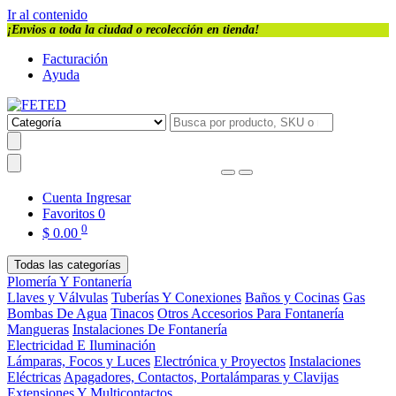
Ir al contenido
¡Envios a toda la ciudad o recolección en tienda!
Facturación
Ayuda
Cuenta
Ingresar
Favoritos
0
0
$
0.00
Todas las categorías
Plomería Y Fontanería
Llaves y Válvulas
Tuberías Y Conexiones
Baños y Cocinas
Gas
Bombas De Agua
Tinacos
Otros Accesorios Para Fontanería
Mangueras
Instalaciones De Fontanería
Electricidad E Iluminación
Lámparas, Focos y Luces
Electrónica y Proyectos
Instalaciones
Eléctricas
Apagadores, Contactos, Portalámparas y Clavijas
Extensiones Y Multicontactos