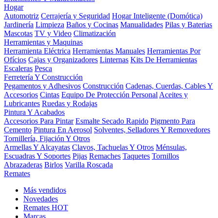
Hogar
Automotriz
Cerrajería y Seguridad
Hogar Inteligente (Domótica)
Jardinería
Limpieza
Baños y Cocinas
Manualidades
Pilas y Baterias
Mascotas
TV y Video
Climatización
Herramientas y Maquinas
Herramienta Eléctrica
Herramientas Manuales
Herramientas Por
Ofícios
Cajas y Organizadores
Linternas
Kits De Herramientas
Escaleras
Pesca
Ferretería Y Construcción
Pegamentos y Adhesivos
Construcción
Cadenas, Cuerdas, Cables Y
Accesorios
Cintas
Equipo De Protección Personal
Aceites y
Lubricantes
Ruedas y Rodajas
Pintura Y Acabados
Accesorios Para Pintar
Esmalte Secado Rapido
Pigmento Para
Cemento
Pintura En Aerosol
Solventes, Selladores Y Removedores
Tornillería, Fijación Y Otros
Armellas Y Alcayatas
Clavos, Tachuelas Y Otros
Ménsulas,
Escuadras Y Soportes
Pijas
Remaches
Taquetes
Tornillos
Abrazaderas
Birlos
Varilla Roscada
Remates
Más vendidos
Novedades
Remates
HOT
Marcas