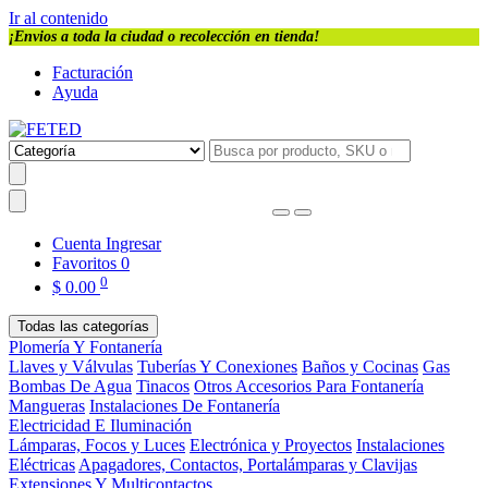
Ir al contenido
¡Envios a toda la ciudad o recolección en tienda!
Facturación
Ayuda
Cuenta
Ingresar
Favoritos
0
0
$
0.00
Todas las categorías
Plomería Y Fontanería
Llaves y Válvulas
Tuberías Y Conexiones
Baños y Cocinas
Gas
Bombas De Agua
Tinacos
Otros Accesorios Para Fontanería
Mangueras
Instalaciones De Fontanería
Electricidad E Iluminación
Lámparas, Focos y Luces
Electrónica y Proyectos
Instalaciones
Eléctricas
Apagadores, Contactos, Portalámparas y Clavijas
Extensiones Y Multicontactos