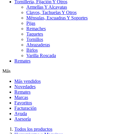
Tornillería, Fijación Y Otros
Armellas Y Alcayatas
Clavos, Tachuelas Y Otros
Ménsulas, Escuadras Y Soportes
Pijas
Remaches
Taquetes
Tornillos
Abrazaderas
Birlos
Varilla Roscada
Remates
Más
Más vendidos
Novedades
Remates
Marcas
Favoritos
Facturación
Ayuda
Asesoría
Todos los productos