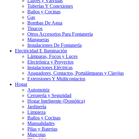
Llaves y Válvulas
Tuberías Y Conexiones
Baños y Cocinas
Gas
Bombas De Agua
Tinacos
Otros Accesorios Para Fontanería
Mangueras
Instalaciones De Fontanería
Electricidad E Iluminación
Lámparas, Focos y Luces
Electrónica y Proyectos
Instalaciones Eléctricas
Apagadores, Contactos, Portalámparas y Clavijas
Extensiones Y Multicontactos
Hogar
Automotriz
Cerrajería y Seguridad
Hogar Inteligente (Domótica)
Jardinería
Limpieza
Baños y Cocinas
Manualidades
Pilas y Baterias
Mascotas