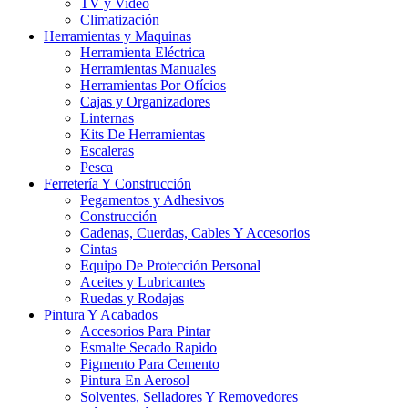
TV y Video
Climatización
Herramientas y Maquinas
Herramienta Eléctrica
Herramientas Manuales
Herramientas Por Ofícios
Cajas y Organizadores
Linternas
Kits De Herramientas
Escaleras
Pesca
Ferretería Y Construcción
Pegamentos y Adhesivos
Construcción
Cadenas, Cuerdas, Cables Y Accesorios
Cintas
Equipo De Protección Personal
Aceites y Lubricantes
Ruedas y Rodajas
Pintura Y Acabados
Accesorios Para Pintar
Esmalte Secado Rapido
Pigmento Para Cemento
Pintura En Aerosol
Solventes, Selladores Y Removedores