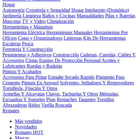
Hogar
Automotriz
Cerrajería y Seguridad
Hogar Inteligente (Domótica)
Jardinería
Limpieza
Baños y Cocinas
Manualidades
Pilas y Baterias
Mascotas
TV y Video
Climatización
Herramientas y Maquinas
Herramienta Eléctrica
Herramientas Manuales
Herramientas Por
Ofícios
Cajas y Organizadores
Linternas
Kits De Herramientas
Escaleras
Pesca
Ferretería Y Construcción
Pegamentos y Adhesivos
Construcción
Cadenas, Cuerdas, Cables Y
Accesorios
Cintas
Equipo De Protección Personal
Aceites y
Lubricantes
Ruedas y Rodajas
Pintura Y Acabados
Accesorios Para Pintar
Esmalte Secado Rapido
Pigmento Para
Cemento
Pintura En Aerosol
Solventes, Selladores Y Removedores
Tornillería, Fijación Y Otros
Armellas Y Alcayatas
Clavos, Tachuelas Y Otros
Ménsulas,
Escuadras Y Soportes
Pijas
Remaches
Taquetes
Tornillos
Abrazaderas
Birlos
Varilla Roscada
Remates
Más vendidos
Novedades
Remates
HOT
Marcas