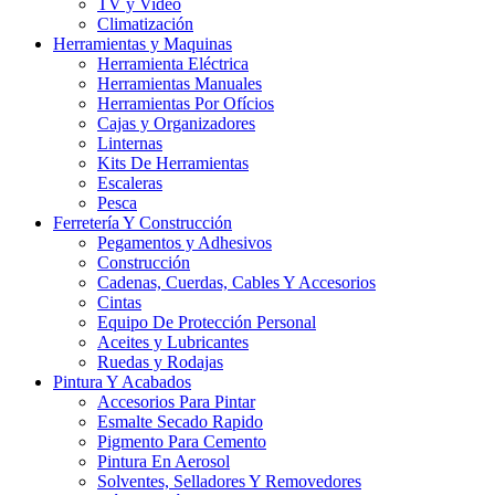
TV y Video
Climatización
Herramientas y Maquinas
Herramienta Eléctrica
Herramientas Manuales
Herramientas Por Ofícios
Cajas y Organizadores
Linternas
Kits De Herramientas
Escaleras
Pesca
Ferretería Y Construcción
Pegamentos y Adhesivos
Construcción
Cadenas, Cuerdas, Cables Y Accesorios
Cintas
Equipo De Protección Personal
Aceites y Lubricantes
Ruedas y Rodajas
Pintura Y Acabados
Accesorios Para Pintar
Esmalte Secado Rapido
Pigmento Para Cemento
Pintura En Aerosol
Solventes, Selladores Y Removedores