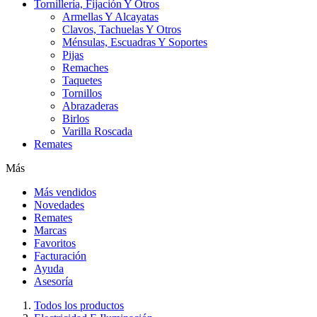
Tornillería, Fijación Y Otros
Armellas Y Alcayatas
Clavos, Tachuelas Y Otros
Ménsulas, Escuadras Y Soportes
Pijas
Remaches
Taquetes
Tornillos
Abrazaderas
Birlos
Varilla Roscada
Remates
Más
Más vendidos
Novedades
Remates
Marcas
Favoritos
Facturación
Ayuda
Asesoría
Todos los productos