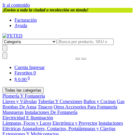
Ir al contenido
¡Envios a toda la ciudad o recolección en tienda!
Facturación
Ayuda
Cuenta
Ingresar
Favoritos
0
0
$
0.00
Todas las categorías
Plomería Y Fontanería
Llaves y Válvulas
Tuberías Y Conexiones
Baños y Cocinas
Gas
Bombas De Agua
Tinacos
Otros Accesorios Para Fontanería
Mangueras
Instalaciones De Fontanería
Electricidad E Iluminación
Lámparas, Focos y Luces
Electrónica y Proyectos
Instalaciones
Eléctricas
Apagadores, Contactos, Portalámparas y Clavijas
Extensiones Y Multicontactos