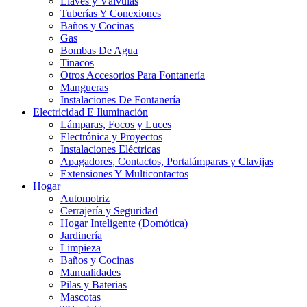
Llaves y Válvulas
Tuberías Y Conexiones
Baños y Cocinas
Gas
Bombas De Agua
Tinacos
Otros Accesorios Para Fontanería
Mangueras
Instalaciones De Fontanería
Electricidad E Iluminación
Lámparas, Focos y Luces
Electrónica y Proyectos
Instalaciones Eléctricas
Apagadores, Contactos, Portalámparas y Clavijas
Extensiones Y Multicontactos
Hogar
Automotriz
Cerrajería y Seguridad
Hogar Inteligente (Domótica)
Jardinería
Limpieza
Baños y Cocinas
Manualidades
Pilas y Baterias
Mascotas