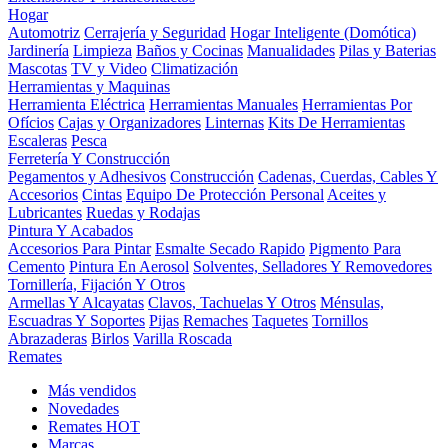
Hogar
Automotriz
Cerrajería y Seguridad
Hogar Inteligente (Domótica)
Jardinería
Limpieza
Baños y Cocinas
Manualidades
Pilas y Baterias
Mascotas
TV y Video
Climatización
Herramientas y Maquinas
Herramienta Eléctrica
Herramientas Manuales
Herramientas Por
Ofícios
Cajas y Organizadores
Linternas
Kits De Herramientas
Escaleras
Pesca
Ferretería Y Construcción
Pegamentos y Adhesivos
Construcción
Cadenas, Cuerdas, Cables Y
Accesorios
Cintas
Equipo De Protección Personal
Aceites y
Lubricantes
Ruedas y Rodajas
Pintura Y Acabados
Accesorios Para Pintar
Esmalte Secado Rapido
Pigmento Para
Cemento
Pintura En Aerosol
Solventes, Selladores Y Removedores
Tornillería, Fijación Y Otros
Armellas Y Alcayatas
Clavos, Tachuelas Y Otros
Ménsulas,
Escuadras Y Soportes
Pijas
Remaches
Taquetes
Tornillos
Abrazaderas
Birlos
Varilla Roscada
Remates
Más vendidos
Novedades
Remates
HOT
Marcas