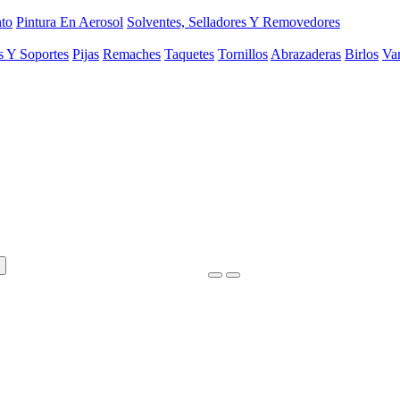
to
Pintura En Aerosol
Solventes, Selladores Y Removedores
s Y Soportes
Pijas
Remaches
Taquetes
Tornillos
Abrazaderas
Birlos
Var