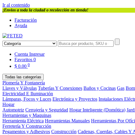
Ir al contenido
¡Envios a toda la ciudad o recolección en tienda!
Facturación
Ayuda
Cuenta
Ingresar
Favoritos
0
0
$
0.00
Todas las categorías
Plomería Y Fontanería
Llaves y Válvulas
Tuberías Y Conexiones
Baños y Cocinas
Gas
Bom
Electricidad E Iluminación
Lámparas, Focos y Luces
Electrónica y Proyectos
Instalaciones Eléct
Hogar
Automotriz
Cerrajería y Seguridad
Hogar Inteligente (Domótica)
Jard
Herramientas y Maquinas
Herramienta Eléctrica
Herramientas Manuales
Herramientas Por Ofíc
Ferretería Y Construcción
Pegamentos y Adhesivos
Construcción
Cadenas, Cuerdas, Cables Y 