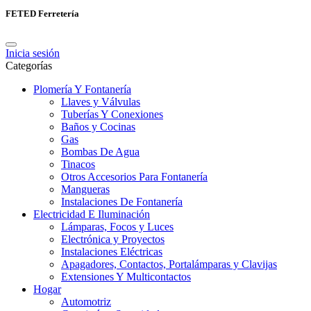
FETED Ferretería
Inicia sesión
Categorías
Plomería Y Fontanería
Llaves y Válvulas
Tuberías Y Conexiones
Baños y Cocinas
Gas
Bombas De Agua
Tinacos
Otros Accesorios Para Fontanería
Mangueras
Instalaciones De Fontanería
Electricidad E Iluminación
Lámparas, Focos y Luces
Electrónica y Proyectos
Instalaciones Eléctricas
Apagadores, Contactos, Portalámparas y Clavijas
Extensiones Y Multicontactos
Hogar
Automotriz