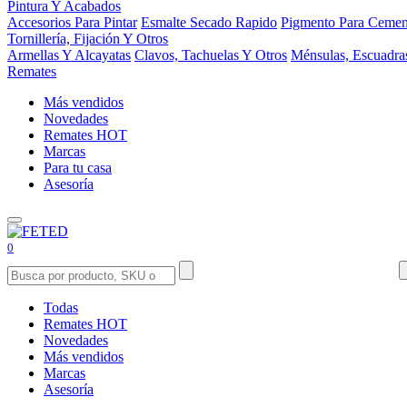
Pintura Y Acabados
Accesorios Para Pintar
Esmalte Secado Rapido
Pigmento Para Cemen
Tornillería, Fijación Y Otros
Armellas Y Alcayatas
Clavos, Tachuelas Y Otros
Ménsulas, Escuadra
Remates
Más vendidos
Novedades
Remates
HOT
Marcas
Para tu casa
Asesoría
0
Todas
Remates
HOT
Novedades
Más vendidos
Marcas
Asesoría