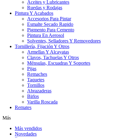
Aceites y Lubricantes
Ruedas y Rodajas
Pintura Y Acabados
Accesorios Para Pintar
Esmalte Secado Rapido
Pigmento Para Cemento
Pintura En Aerosol
Solventes, Selladores Y Removedores
Tornillería, Fijación Y Otros
Armellas Y Alcayatas
Clavos, Tachuelas Y Otros
Ménsulas, Escuadras Y Soportes
Pijas
Remaches
Taquetes
Tornillos
Abrazaderas
Birlos
Varilla Roscada
Remates
Más
Más vendidos
Novedades