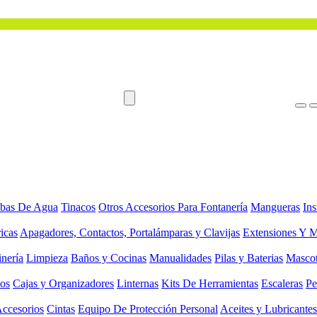
bas De Agua
Tinacos
Otros Accesorios Para Fontanería
Mangueras
Ins
ricas
Apagadores, Contactos, Portalámparas y Clavijas
Extensiones Y M
inería
Limpieza
Baños y Cocinas
Manualidades
Pilas y Baterias
Masco
ios
Cajas y Organizadores
Linternas
Kits De Herramientas
Escaleras
Pe
Accesorios
Cintas
Equipo De Protección Personal
Aceites y Lubricantes