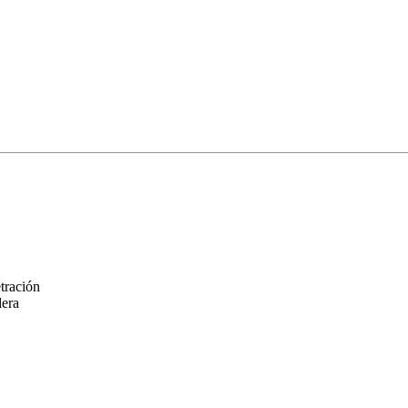
tración
dera