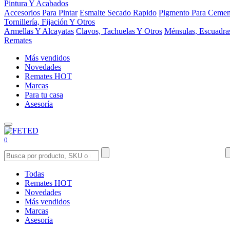
Pintura Y Acabados
Accesorios Para Pintar
Esmalte Secado Rapido
Pigmento Para Cemen
Tornillería, Fijación Y Otros
Armellas Y Alcayatas
Clavos, Tachuelas Y Otros
Ménsulas, Escuadra
Remates
Más vendidos
Novedades
Remates
HOT
Marcas
Para tu casa
Asesoría
0
Todas
Remates
HOT
Novedades
Más vendidos
Marcas
Asesoría