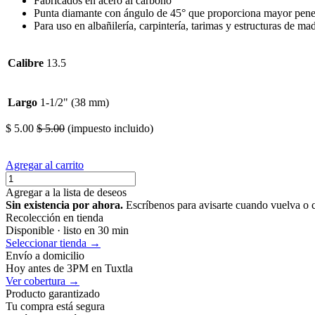
Fabricados en acero al carbono
Punta diamante con ángulo de 45° que proporciona mayor pene
Para uso en albañilería, carpintería, tarimas y estructuras de ma
Calibre
13.5
Largo
1-1/2" (38 mm)
$
5.00
$
5.00
(impuesto incluido)
Agregar al carrito
Agregar a la lista de deseos
Sin existencia por ahora.
Escríbenos para avisarte cuando vuelva o 
Recolección en tienda
Disponible · listo en 30 min
Seleccionar tienda →
Envío a domicilio
Hoy antes de 3PM en Tuxtla
Ver cobertura →
Producto garantizado
Tu compra está segura