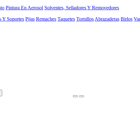
to
Pintura En Aerosol
Solventes, Selladores Y Removedores
s Y Soportes
Pijas
Remaches
Taquetes
Tornillos
Abrazaderas
Birlos
Var