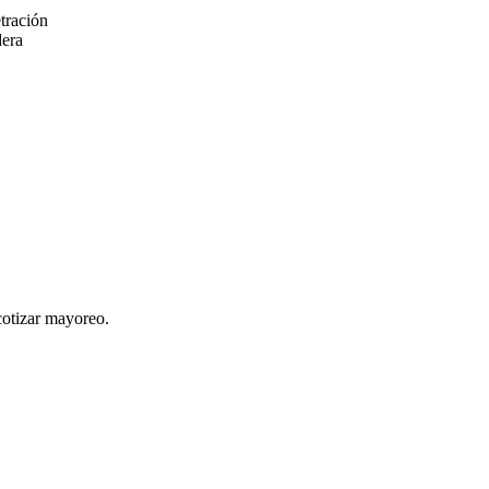
tración
dera
cotizar mayoreo.