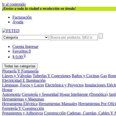
Ir al contenido
¡Envios a toda la ciudad o recolección en tienda!
Facturación
Ayuda
Cuenta
Ingresar
Favoritos
0
0
$
0.00
Todas las categorías
Plomería Y Fontanería
Llaves y Válvulas
Tuberías Y Conexiones
Baños y Cocinas
Gas
Bom
Electricidad E Iluminación
Lámparas, Focos y Luces
Electrónica y Proyectos
Instalaciones Eléct
Hogar
Automotriz
Cerrajería y Seguridad
Hogar Inteligente (Domótica)
Jard
Herramientas y Maquinas
Herramienta Eléctrica
Herramientas Manuales
Herramientas Por Ofíc
Ferretería Y Construcción
Pegamentos y Adhesivos
Construcción
Cadenas, Cuerdas, Cables Y 