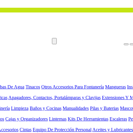
bas De Agua
Tinacos
Otros Accesorios Para Fontanería
Mangueras
Ins
ricas
Apagadores, Contactos, Portalámparas y Clavijas
Extensiones Y M
inería
Limpieza
Baños y Cocinas
Manualidades
Pilas y Baterias
Masco
ios
Cajas y Organizadores
Linternas
Kits De Herramientas
Escaleras
Pe
Accesorios
Cintas
Equipo De Protección Personal
Aceites y Lubricantes