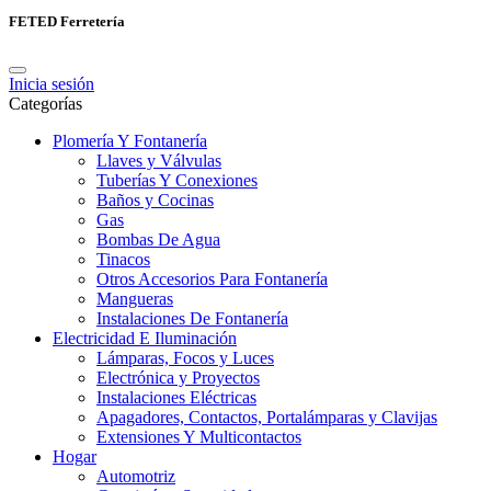
FETED Ferretería
Inicia sesión
Categorías
Plomería Y Fontanería
Llaves y Válvulas
Tuberías Y Conexiones
Baños y Cocinas
Gas
Bombas De Agua
Tinacos
Otros Accesorios Para Fontanería
Mangueras
Instalaciones De Fontanería
Electricidad E Iluminación
Lámparas, Focos y Luces
Electrónica y Proyectos
Instalaciones Eléctricas
Apagadores, Contactos, Portalámparas y Clavijas
Extensiones Y Multicontactos
Hogar
Automotriz