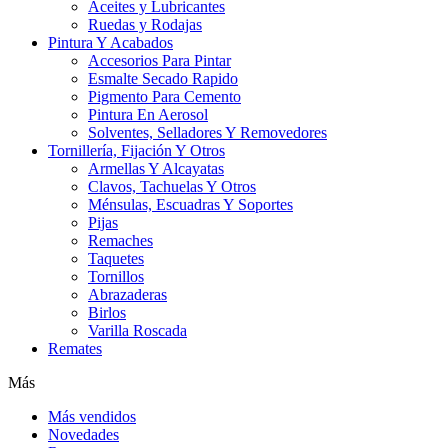
Aceites y Lubricantes
Ruedas y Rodajas
Pintura Y Acabados
Accesorios Para Pintar
Esmalte Secado Rapido
Pigmento Para Cemento
Pintura En Aerosol
Solventes, Selladores Y Removedores
Tornillería, Fijación Y Otros
Armellas Y Alcayatas
Clavos, Tachuelas Y Otros
Ménsulas, Escuadras Y Soportes
Pijas
Remaches
Taquetes
Tornillos
Abrazaderas
Birlos
Varilla Roscada
Remates
Más
Más vendidos
Novedades