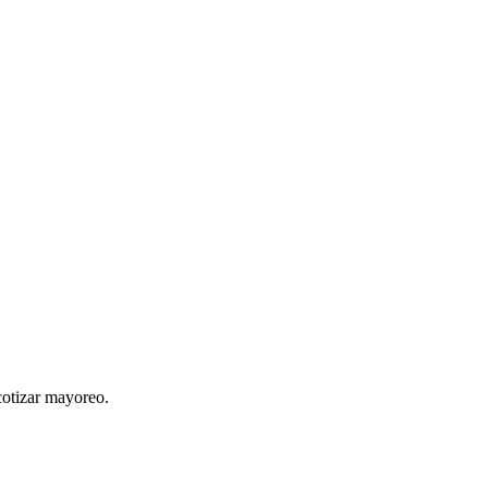
s, receptor tv digital lumihd, antena hdtv exterior 3m, 7503020905100
cotizar mayoreo.