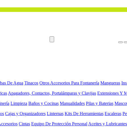
bas De Agua
Tinacos
Otros Accesorios Para Fontanería
Mangueras
Ins
ricas
Apagadores, Contactos, Portalámparas y Clavijas
Extensiones Y M
inería
Limpieza
Baños y Cocinas
Manualidades
Pilas y Baterias
Masco
ios
Cajas y Organizadores
Linternas
Kits De Herramientas
Escaleras
Pe
Accesorios
Cintas
Equipo De Protección Personal
Aceites y Lubricantes