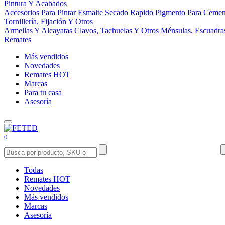
Pintura Y Acabados
Accesorios Para Pintar
Esmalte Secado Rapido
Pigmento Para Cemen
Tornillería, Fijación Y Otros
Armellas Y Alcayatas
Clavos, Tachuelas Y Otros
Ménsulas, Escuadra
Remates
Más vendidos
Novedades
Remates
HOT
Marcas
Para tu casa
Asesoría
0
Todas
Remates
HOT
Novedades
Más vendidos
Marcas
Asesoría