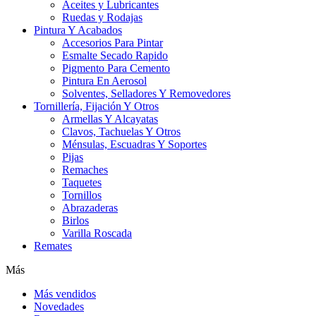
Aceites y Lubricantes
Ruedas y Rodajas
Pintura Y Acabados
Accesorios Para Pintar
Esmalte Secado Rapido
Pigmento Para Cemento
Pintura En Aerosol
Solventes, Selladores Y Removedores
Tornillería, Fijación Y Otros
Armellas Y Alcayatas
Clavos, Tachuelas Y Otros
Ménsulas, Escuadras Y Soportes
Pijas
Remaches
Taquetes
Tornillos
Abrazaderas
Birlos
Varilla Roscada
Remates
Más
Más vendidos
Novedades