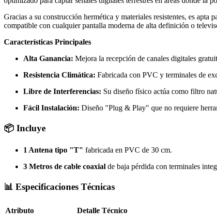
optimizado para captar señales digitales terrestres en áreas donde la p
Gracias a su construcción hermética y materiales resistentes, es apta p
compatible con cualquier pantalla moderna de alta definición o televi
Características Principales
Alta Ganancia:
Mejora la recepción de canales digitales gratu
Resistencia Climática:
Fabricada con PVC y terminales de excele
Libre de Interferencias:
Su diseño físico actúa como filtro nat
Fácil Instalación:
Diseño "Plug & Play" que no requiere herram
📦 Incluye
1 Antena tipo "T"
fabricada en PVC de 30 cm.
3 Metros de cable coaxial
de baja pérdida con terminales integ
📊 Especificaciones Técnicas
Atributo
Detalle Técnico