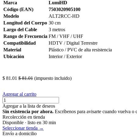
Marca
LumiHD
Código (EAN)
7503020905100
Modelo
ALT2RCC-HD
Longitud del Cuerpo
30 cm
Largo del Cable
3 metros
Rango de Frecuencia
FM / VHF / UHF
Compatibilidad
HDTV / Digital Terrestre
Material
Plástico / PVC de alta resistencia
Ubicación
Interior / Exterior
Antena pvc 30cm, antena para canales hd abierta, antena t de 3 metro
$
81.01
$
81.01
(impuesto incluido)
Agregar al carrito
Agregar a la lista de deseos
Sin existencia por ahora.
Escríbenos para avisarte cuando vuelva o 
Recolección en tienda
Disponible · listo en 30 min
Seleccionar tienda →
Envío a domicilio