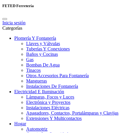
FETED Ferretería
Inicia sesión
Categorías
Plomería Y Fontanería
Llaves y Válvulas
Tuberías Y Conexiones
Baños y Cocinas
Gas
Bombas De Agua
Tinacos
Otros Accesorios Para Fontanería
Mangueras
Instalaciones De Fontanería
Electricidad E Iluminación
Lámparas, Focos y Luces
Electrónica y Proyectos
Instalaciones Eléctricas
Apagadores, Contactos, Portalámparas y Clavijas
Extensiones Y Multicontactos
Hogar
Automotriz