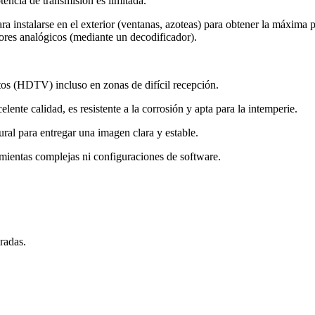
otencia de transmisión es limitada.
ara instalarse en el exterior (ventanas, azoteas) para obtener la máxima
sores analógicos (mediante un decodificador).
itos (HDTV) incluso en zonas de difícil recepción.
nte calidad, es resistente a la corrosión y apta para la intemperie.
ural para entregar una imagen clara y estable.
ientas complejas ni configuraciones de software.
radas.