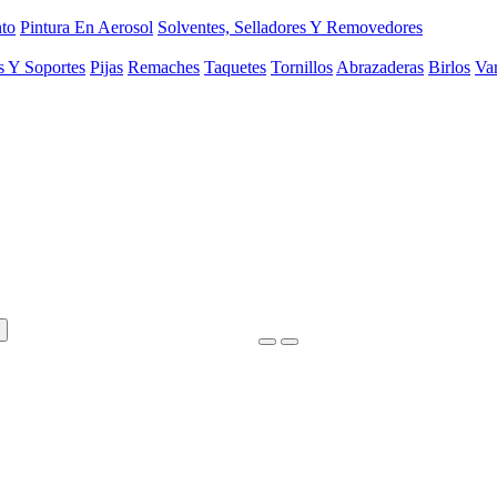
to
Pintura En Aerosol
Solventes, Selladores Y Removedores
s Y Soportes
Pijas
Remaches
Taquetes
Tornillos
Abrazaderas
Birlos
Var