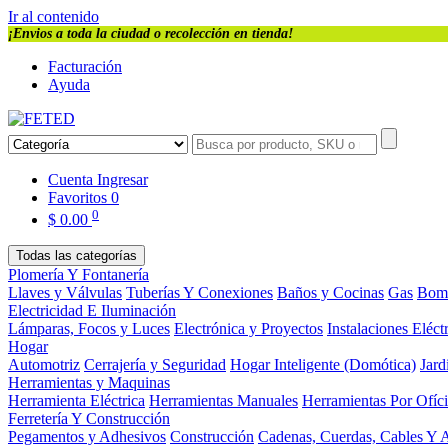
Ir al contenido
¡Envios a toda la ciudad o recolección en tienda!
Facturación
Ayuda
Cuenta
Ingresar
Favoritos
0
0
$
0.00
Todas las categorías
Plomería Y Fontanería
Llaves y Válvulas
Tuberías Y Conexiones
Baños y Cocinas
Gas
Bom
Electricidad E Iluminación
Lámparas, Focos y Luces
Electrónica y Proyectos
Instalaciones Eléct
Hogar
Automotriz
Cerrajería y Seguridad
Hogar Inteligente (Domótica)
Jard
Herramientas y Maquinas
Herramienta Eléctrica
Herramientas Manuales
Herramientas Por Ofíc
Ferretería Y Construcción
Pegamentos y Adhesivos
Construcción
Cadenas, Cuerdas, Cables Y 