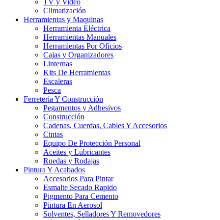
TV y Video
Climatización
Herramientas y Maquinas
Herramienta Eléctrica
Herramientas Manuales
Herramientas Por Ofícios
Cajas y Organizadores
Linternas
Kits De Herramientas
Escaleras
Pesca
Ferretería Y Construcción
Pegamentos y Adhesivos
Construcción
Cadenas, Cuerdas, Cables Y Accesorios
Cintas
Equipo De Protección Personal
Aceites y Lubricantes
Ruedas y Rodajas
Pintura Y Acabados
Accesorios Para Pintar
Esmalte Secado Rapido
Pigmento Para Cemento
Pintura En Aerosol
Solventes, Selladores Y Removedores