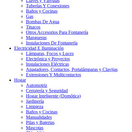
Llaves y Válvulas
Tuberías Y Conexiones
Baños y Cocinas
Gas
Bombas De Agua
Tinacos
Otros Accesorios Para Fontanería
Mangueras
Instalaciones De Fontanería
Electricidad E Iluminación
Lámparas, Focos y Luces
Electrónica y Proyectos
Instalaciones Eléctricas
Apagadores, Contactos, Portalámparas y Clavijas
Extensiones Y Multicontactos
Hogar
Automotriz
Cerrajería y Seguridad
Hogar Inteligente (Domótica)
Jardinería
Limpieza
Baños y Cocinas
Manualidades
Pilas y Baterias
Mascotas