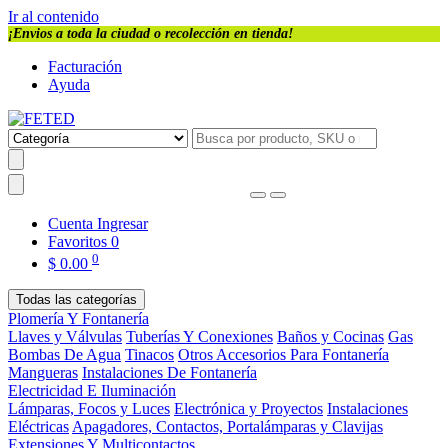
Ir al contenido
¡Envios a toda la ciudad o recolección en tienda!
Facturación
Ayuda
Cuenta
Ingresar
Favoritos
0
0
$
0.00
Todas las categorías
Plomería Y Fontanería
Llaves y Válvulas
Tuberías Y Conexiones
Baños y Cocinas
Gas
Bombas De Agua
Tinacos
Otros Accesorios Para Fontanería
Mangueras
Instalaciones De Fontanería
Electricidad E Iluminación
Lámparas, Focos y Luces
Electrónica y Proyectos
Instalaciones
Eléctricas
Apagadores, Contactos, Portalámparas y Clavijas
Extensiones Y Multicontactos