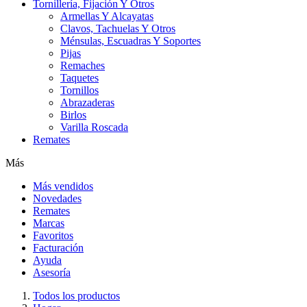
Tornillería, Fijación Y Otros
Armellas Y Alcayatas
Clavos, Tachuelas Y Otros
Ménsulas, Escuadras Y Soportes
Pijas
Remaches
Taquetes
Tornillos
Abrazaderas
Birlos
Varilla Roscada
Remates
Más
Más vendidos
Novedades
Remates
Marcas
Favoritos
Facturación
Ayuda
Asesoría
Todos los productos