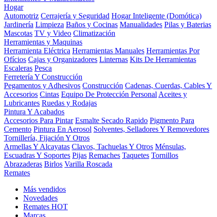
Hogar
Automotriz
Cerrajería y Seguridad
Hogar Inteligente (Domótica)
Jardinería
Limpieza
Baños y Cocinas
Manualidades
Pilas y Baterias
Mascotas
TV y Video
Climatización
Herramientas y Maquinas
Herramienta Eléctrica
Herramientas Manuales
Herramientas Por
Ofícios
Cajas y Organizadores
Linternas
Kits De Herramientas
Escaleras
Pesca
Ferretería Y Construcción
Pegamentos y Adhesivos
Construcción
Cadenas, Cuerdas, Cables Y
Accesorios
Cintas
Equipo De Protección Personal
Aceites y
Lubricantes
Ruedas y Rodajas
Pintura Y Acabados
Accesorios Para Pintar
Esmalte Secado Rapido
Pigmento Para
Cemento
Pintura En Aerosol
Solventes, Selladores Y Removedores
Tornillería, Fijación Y Otros
Armellas Y Alcayatas
Clavos, Tachuelas Y Otros
Ménsulas,
Escuadras Y Soportes
Pijas
Remaches
Taquetes
Tornillos
Abrazaderas
Birlos
Varilla Roscada
Remates
Más vendidos
Novedades
Remates
HOT
Marcas