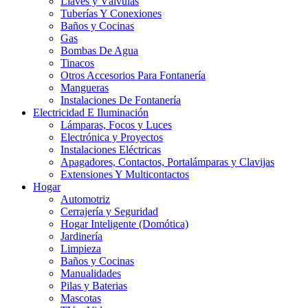
Llaves y Válvulas
Tuberías Y Conexiones
Baños y Cocinas
Gas
Bombas De Agua
Tinacos
Otros Accesorios Para Fontanería
Mangueras
Instalaciones De Fontanería
Electricidad E Iluminación
Lámparas, Focos y Luces
Electrónica y Proyectos
Instalaciones Eléctricas
Apagadores, Contactos, Portalámparas y Clavijas
Extensiones Y Multicontactos
Hogar
Automotriz
Cerrajería y Seguridad
Hogar Inteligente (Domótica)
Jardinería
Limpieza
Baños y Cocinas
Manualidades
Pilas y Baterias
Mascotas