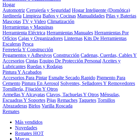
Hogar
Automotriz
Cerrajería y Seguridad
Hogar Inteligente (Domótica)
Jardinería
Limpieza
Baños y Cocinas
Manualidades
Pilas y Baterias
Mascotas
TV y Video
Climatización
Herramientas y Maquinas
Herramienta Eléctrica
Herramientas Manuales
Herramientas Por
Ofícios
Cajas y Organizadores
Linternas
Kits De Herramientas
Escaleras
Pesca
Ferretería Y Construcción
Pegamentos y Adhesivos
Construcción
Cadenas, Cuerdas, Cables Y
Accesorios
Cintas
Equipo De Protección Personal
Aceites y
Lubricantes
Ruedas y Rodajas
Pintura Y Acabados
Accesorios Para Pintar
Esmalte Secado Rapido
Pigmento Para
Cemento
Pintura En Aerosol
Solventes, Selladores Y Removedores
Tornillería, Fijación Y Otros
Armellas Y Alcayatas
Clavos, Tachuelas Y Otros
Ménsulas,
Escuadras Y Soportes
Pijas
Remaches
Taquetes
Tornillos
Abrazaderas
Birlos
Varilla Roscada
Remates
Más vendidos
Novedades
Remates
HOT
Marcas