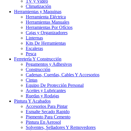
TV y Video
Climatización
Herramientas y Maquinas
Herramienta Eléctrica
Herramientas Manuales
Herramientas Por Ofícios
Cajas y Organizadores
Linternas
Kits De Herramientas
Escaleras
Pesca
Ferretería Y Construcción
Pegamentos y Adhesivos
Construcción
Cadenas, Cuerdas, Cables Y Accesorios
Cintas
Equipo De Protección Personal
Aceites y Lubricantes
Ruedas y Rodajas
Pintura Y Acabados
Accesorios Para Pintar
Esmalte Secado Rapido
Pigmento Para Cemento
Pintura En Aerosol
Solventes, Selladores Y Removedores