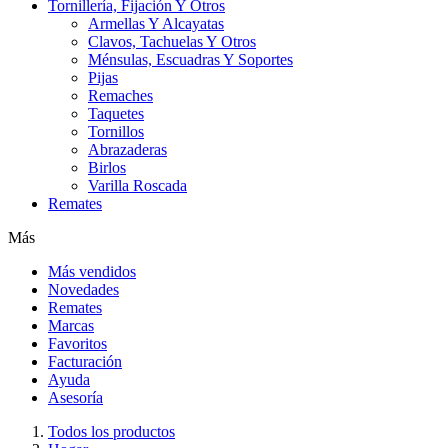
Tornillería, Fijación Y Otros
Armellas Y Alcayatas
Clavos, Tachuelas Y Otros
Ménsulas, Escuadras Y Soportes
Pijas
Remaches
Taquetes
Tornillos
Abrazaderas
Birlos
Varilla Roscada
Remates
Más
Más vendidos
Novedades
Remates
Marcas
Favoritos
Facturación
Ayuda
Asesoría
Todos los productos