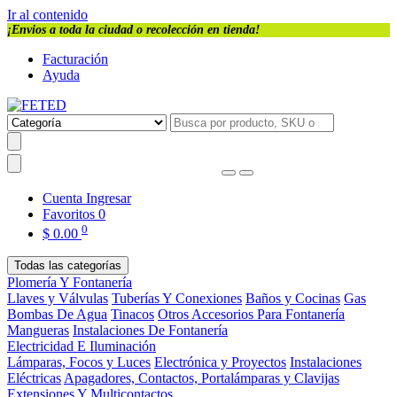
Ir al contenido
¡Envios a toda la ciudad o recolección en tienda!
Facturación
Ayuda
Cuenta
Ingresar
Favoritos
0
0
$
0.00
Todas las categorías
Plomería Y Fontanería
Llaves y Válvulas
Tuberías Y Conexiones
Baños y Cocinas
Gas
Bombas De Agua
Tinacos
Otros Accesorios Para Fontanería
Mangueras
Instalaciones De Fontanería
Electricidad E Iluminación
Lámparas, Focos y Luces
Electrónica y Proyectos
Instalaciones
Eléctricas
Apagadores, Contactos, Portalámparas y Clavijas
Extensiones Y Multicontactos